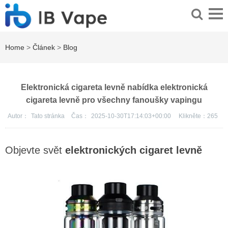
Home
>
Článek
>
Blog
Elektronická cigareta levně nabídka elektronická
cigareta levně pro všechny fanoušky vapingu
Autor：
Tato stránka
Čas：
2025-10-30T17:14:03+00:00
Klikněte：
265
Objevte svět
elektronických cigaret levně