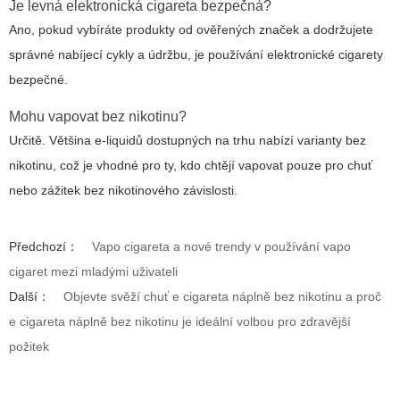
Je levná elektronická cigareta bezpečná?
Ano, pokud vybíráte produkty od ověřených značek a dodržujete
správné nabíjecí cykly a údržbu, je používání elektronické cigarety
bezpečné.
Mohu vapovat bez nikotinu?
Určitě. Většina e-liquidů dostupných na trhu nabízí varianty bez
nikotinu, což je vhodné pro ty, kdo chtějí vapovat pouze pro chuť
nebo zážitek bez nikotinového závislosti.
Předchozí：
Vapo cigareta a nové trendy v používání vapo
cigaret mezi mladými uživateli
Další：
Objevte svěží chuť e cigareta náplně bez nikotinu a proč
e cigareta náplně bez nikotinu je ideální volbou pro zdravější
požitek