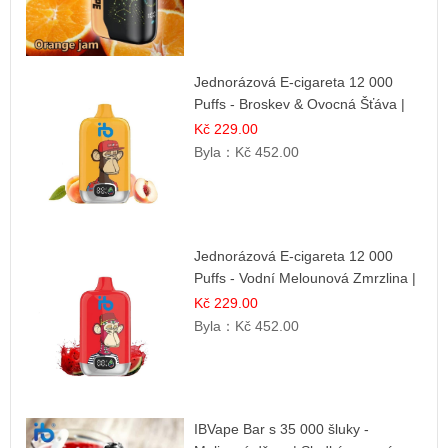
Jednorázová E-cigareta 12 000
Puffs - Broskev & Ovocná Šťáva |
Osvěžující ovocná směs
Kč 229.00
Byla：
Kč 452.00
Jednorázová E-cigareta 12 000
Puffs - Vodní Melounová Zmrzlina |
Letní dezertní příchuť
Kč 229.00
Byla：
Kč 452.00
IBVape Bar s 35 000 šluky -