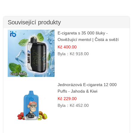
Související produkty
E-cigareta s 35 000 šluky -
Osvěžující mentol | Čistá a svěží
chuť
Kč 400.00
Byla：
Kč 918.00
Jednorázová E-cigareta 12 000
Puffs - Jahoda & Kiwi
Kč 229.00
Byla：
Kč 452.00