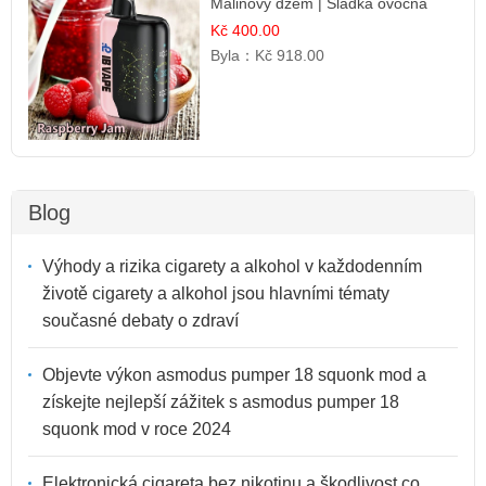
Malinový džem | Sladká ovocná
příchuť
Kč 400.00
Byla：
Kč 918.00
Blog
Výhody a rizika cigarety a alkohol v každodenním
životě cigarety a alkohol jsou hlavními tématy
současné debaty o zdraví
Objevte výkon asmodus pumper 18 squonk mod a
získejte nejlepší zážitek s asmodus pumper 18
squonk mod v roce 2024
Elektronická cigareta bez nikotinu a škodlivost co