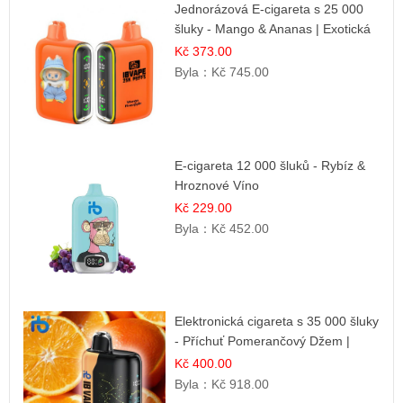
Jednorázová E-cigareta s 25 000
šluky - Mango & Ananas | Exotická
ovocná směs
Kč 373.00
Byla：
Kč 745.00
E-cigareta 12 000 šluků - Rybíz &
Hroznové Víno
Kč 229.00
Byla：
Kč 452.00
Elektronická cigareta s 35 000 šluky
- Příchuť Pomerančový Džem |
Dlouhotrvající zážitek
Kč 400.00
Byla：
Kč 918.00