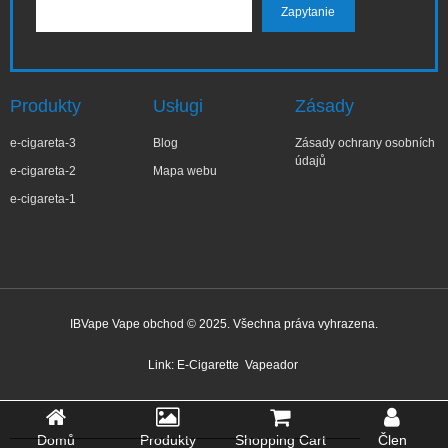
Produkty
Usługi
Zásady
e-cigareta-3
Blog
Zásady ochrany osobních
údajů
e-cigareta-2
Mapa webu
e-cigareta-1
IBVape Vape obchod © 2025. Všechna práva vyhrazena.
✕
Agni***ka
Nedávný nákup
Link:
E-Cigarette
Vapeador
Před 1 hodinou
Domů
Produkty
Shopping Cart
Člen