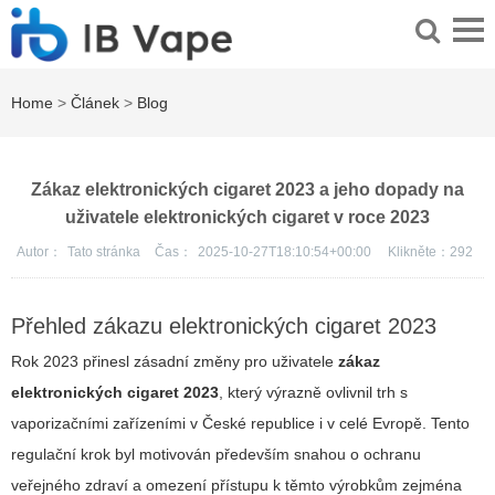
Home
>
Článek
>
Blog
Zákaz elektronických cigaret 2023 a jeho dopady na
uživatele elektronických cigaret v roce 2023
Autor：
Tato stránka
Čas：
2025-10-27T18:10:54+00:00
Klikněte：
292
Přehled zákazu elektronických cigaret 2023
Rok 2023 přinesl zásadní změny pro uživatele
zákaz
elektronických cigaret 2023
, který výrazně ovlivnil trh s
vaporizačními zařízeními v České republice i v celé Evropě. Tento
regulační krok
byl motivován především snahou o ochranu
veřejného zdraví a omezení přístupu k těmto výrobkům zejména