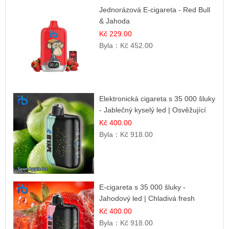
Jednorázová E-cigareta - Red Bull
& Jahoda
Kč 229.00
Byla：
Kč 452.00
Elektronická cigareta s 35 000 šluky
- Jablečný kyselý led | Osvěžující
kyselá jablka
Kč 400.00
Byla：
Kč 918.00
E-cigareta s 35 000 šluky -
Jahodový led | Chladivá fresh
příchuť
Kč 400.00
Byla：
Kč 918.00