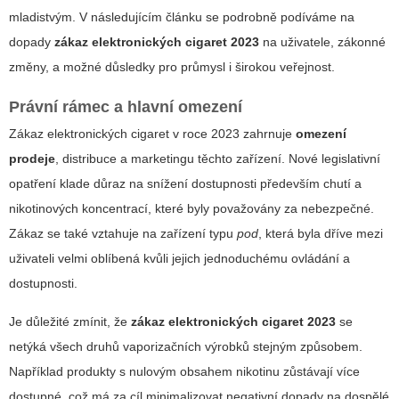
mladistvým. V následujícím článku se podrobně podíváme na
dopady
zákaz elektronických cigaret 2023
na uživatele, zákonné
změny, a možné důsledky pro průmysl i širokou veřejnost.
Právní rámec a hlavní omezení
Zákaz elektronických cigaret v roce 2023 zahrnuje
omezení
prodeje
, distribuce a marketingu těchto zařízení. Nové legislativní
opatření klade důraz na snížení dostupnosti především chutí a
nikotinových koncentrací, které byly považovány za nebezpečné.
Zákaz se také vztahuje na zařízení typu
pod
, která byla dříve mezi
uživateli velmi oblíbená kvůli jejich jednoduchému ovládání a
dostupnosti.
Je důležité zmínit, že
zákaz elektronických cigaret 2023
se
netýká všech druhů vaporizačních výrobků stejným způsobem.
Například produkty s nulovým obsahem nikotinu zůstávají více
dostupné, což má za cíl minimalizovat negativní dopady na dospělé