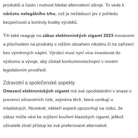
produktů a často i nutnost hledat alternativní zdroje. To vede k
nárůstu nelegálního trhu
, což je nežádoucí jev z pohledu
bezpečnosti a kontroly kvality výrobků.
Trh také reaguje na
zákaz elektronických cigaret 2023
inovacemi
a přechodem na produkty s nižším obsahem nikotinu či na zařízení
bez výměnných náplní. Výrobci musí nyní více investovat do
výzkumu a vývoje, aby zůstali konkurenceschopní v novém
legislativním prostředí.
Zdravotní a společenské aspekty
Omezení elektronických cigaret
má své opodstatnění v snaze o
prevenci zdravotních rizik, zejména těch, která vznikají u
mladistvých. Nicméně, někteří experti upozorňují na riziko, že
zákaz může vést ke zvýšení kouření klasických cigaret, jelikož
uživatelé ztratí přístup ke své preferované alternativě.