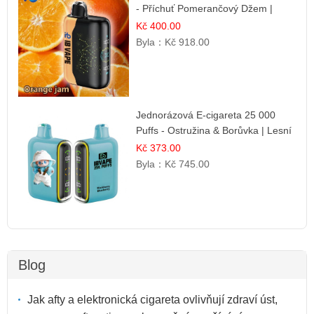
- Příchuť Pomerančový Džem |
Dlouhotrvající zážitek
Kč 400.00
Byla：
Kč 918.00
Jednorázová E-cigareta 25 000
Puffs - Ostružina & Borůvka | Lesní
ovocná směs
Kč 373.00
Byla：
Kč 745.00
Blog
Jak afty a elektronická cigareta ovlivňují zdraví úst,