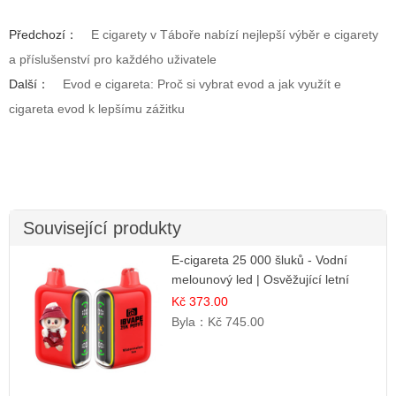
Předchozí：
E cigarety v Táboře nabízí nejlepší výběr e cigarety
a příslušenství pro každého uživatele
Další：
Evod e cigareta: Proč si vybrat evod a jak využít e
cigareta evod k lepšímu zážitku
Související produkty
E-cigareta 25 000 šluků - Vodní
melounový led | Osvěžující letní
příchuť
Kč 373.00
Byla：
Kč 745.00