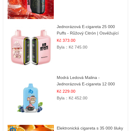
Jednorázová E-cigareta 25 000
Puffs - Růžový Citrón | Osvěžující
citrusová příchuť
Kč 373.00
Byla：
Kč 745.00
Modrá Ledová Malina -
Jednorázová E-cigareta 12 000
šluků | Osvěžující Bobulová Příchuť
Kč 229.00
Byla：
Kč 452.00
Elektronická cigareta s 35 000 šluky