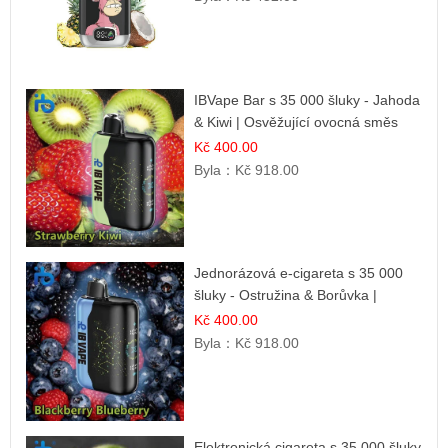
IBVape Bar s 35 000 šluky - Jahoda
& Kiwi | Osvěžující ovocná směs
Kč 400.00
Byla：
Kč 918.00
Jednorázová e-cigareta s 35 000
šluky - Ostružina & Borůvka |
Intenzivní lesní směs
Kč 400.00
Byla：
Kč 918.00
Elektronická cigareta s 35 000 šluky