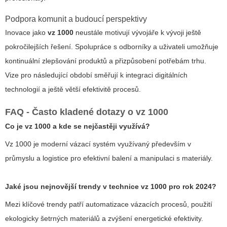
Podpora komunit a budoucí perspektivy
Inovace jako
vz 1000
neustále motivují vývojáře k vývoji ještě
pokročilejších řešení. Spolupráce s odborníky a uživateli umožňuje
kontinuální zlepšování produktů a přizpůsobení potřebám trhu.
Vize pro následující období směřují k integraci digitálních
technologií a ještě větší efektivitě procesů.
FAQ - Často kladené dotazy o vz 1000
Co je
vz 1000
a kde se nejčastěji využívá?
Vz 1000
je moderní vázací systém využívaný především v
průmyslu a logistice pro efektivní balení a manipulaci s materiály.
Jaké jsou nejnovější trendy v technice vz 1000 pro rok 2024?
Mezi klíčové trendy patří automatizace vázacích procesů, použití
ekologicky šetrných materiálů a zvýšení energetické efektivity.