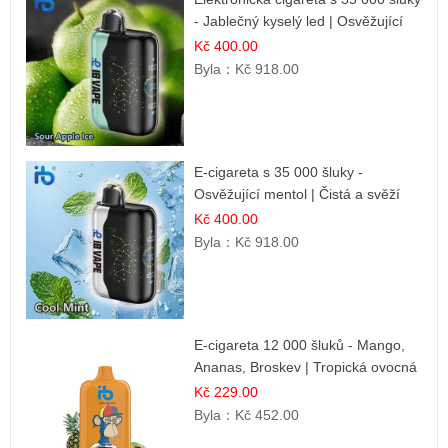
- Jablečný kyselý led | Osvěžující
kyselá jablka
Kč 400.00
Byla：
Kč 918.00
E-cigareta s 35 000 šluky -
Osvěžující mentol | Čistá a svěží
chuť
Kč 400.00
Byla：
Kč 918.00
E-cigareta 12 000 šluků - Mango,
Ananas, Broskev | Tropická ovocná
směs
Kč 229.00
Byla：
Kč 452.00