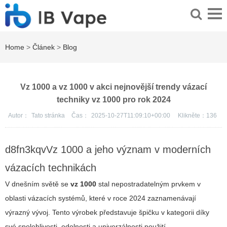
Home
>
Článek
>
Blog
Vz 1000 a vz 1000 v akci nejnovější trendy vázací
techniky vz 1000 pro rok 2024
Autor：
Tato stránka
Čas：
2025-10-27T11:09:10+00:00
Klikněte：
136
d8fn3kqvVz 1000 a jeho význam v moderních
vázacích technikách
V dnešním světě se
vz 1000
stal nepostradatelným prvkem v
oblasti vázacích systémů, které v roce 2024 zaznamenávají
výrazný vývoj. Tento výrobek představuje špičku v kategorii díky
své spolehlivosti, odolnosti a univerzálnosti použití.