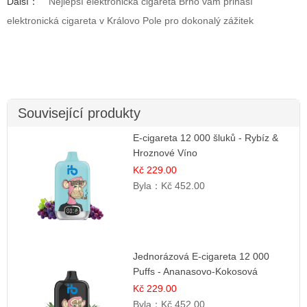
Další：
Nejlepší elektronická cigareta Brno vám přináší
elektronická cigareta v Královo Pole pro dokonalý zážitek
Související produkty
E-cigareta 12 000 šluků - Rybíz &
Hroznové Víno
Kč 229.00
Byla：
Kč 452.00
Jednorázová E-cigareta 12 000
Puffs - Ananasovo-Kokosová
Zmrzlina | Tropický dezert
Kč 229.00
Byla：
Kč 452.00