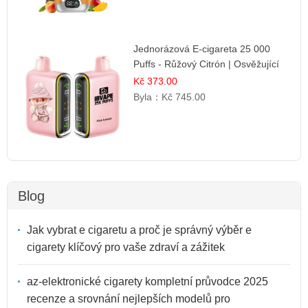
Jednorázová E-cigareta 25 000
Puffs - Růžový Citrón | Osvěžující
citrusová příchuť
Kč 373.00
Byla：
Kč 745.00
Blog
Jak vybrat e cigaretu a proč je správný výběr e
cigarety klíčový pro vaše zdraví a zážitek
az-elektronické cigarety kompletní průvodce 2025
recenze a srovnání nejlepších modelů pro