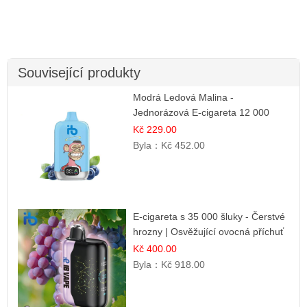
Související produkty
Modrá Ledová Malina -
Jednorázová E-cigareta 12 000
šluků | Osvěžující Bobulová Příchuť
Kč 229.00
Byla：
Kč 452.00
E-cigareta s 35 000 šluky - Čerstvé
hrozny | Osvěžující ovocná příchuť
Kč 400.00
Byla：
Kč 918.00