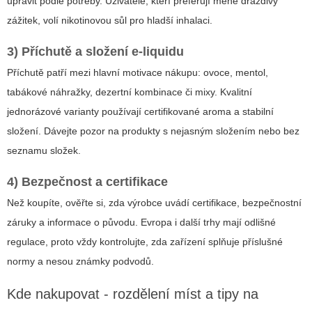
upravit podle potřeby. Uživatelé, kteří preferují méně dráždivý
zážitek, volí nikotinovou sůl pro hladší inhalaci.
3) Příchutě a složení e-liquidu
Příchutě patří mezi hlavní motivace nákupu: ovoce, mentol,
tabákové náhražky, dezertní kombinace či mixy. Kvalitní
jednorázové varianty používají certifikované aroma a stabilní
složení. Dávejte pozor na produkty s nejasným složením nebo bez
seznamu složek.
4) Bezpečnost a certifikace
Než koupíte, ověřte si, zda výrobce uvádí certifikace, bezpečnostní
záruky a informace o původu. Evropa i další trhy mají odlišné
regulace, proto vždy kontrolujte, zda zařízení splňuje příslušné
normy a nesou známky podvodů.
Kde nakupovat - rozdělení míst a tipy na