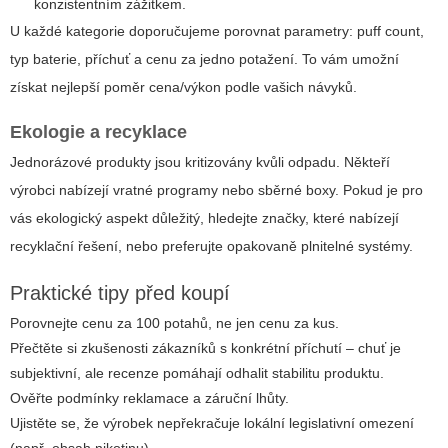
konzistentním zážitkem.
U každé kategorie doporučujeme porovnat parametry: puff count,
typ baterie, příchuť a cenu za jedno potažení. To vám umožní
získat nejlepší poměr cena/výkon podle vašich návyků.
Ekologie a recyklace
Jednorázové produkty jsou kritizovány kvůli odpadu. Někteří
výrobci nabízejí vratné programy nebo sběrné boxy. Pokud je pro
vás ekologický aspekt důležitý, hledejte značky, které nabízejí
recyklační řešení, nebo preferujte opakovaně plnitelné systémy.
Praktické tipy před koupí
Porovnejte cenu za 100 potahů, ne jen cenu za kus.
Přečtěte si zkušenosti zákazníků s konkrétní příchutí – chuť je
subjektivní, ale recenze pomáhají odhalit stabilitu produktu.
Ověřte podmínky reklamace a záruční lhůty.
Ujistěte se, že výrobek nepřekračuje lokální legislativní omezení