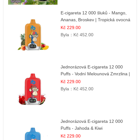
E-cigareta 12 000 šluků - Mango,
Ananas, Broskev | Tropická ovocná
směs
Kč 229.00
Byla：
Kč 452.00
Jednorázová E-cigareta 12 000
Puffs - Vodní Melounová Zmrzlina |
Letní dezertní příchuť
Kč 229.00
Byla：
Kč 452.00
Jednorázová E-cigareta 12 000
Puffs - Jahoda & Kiwi
Kč 229.00