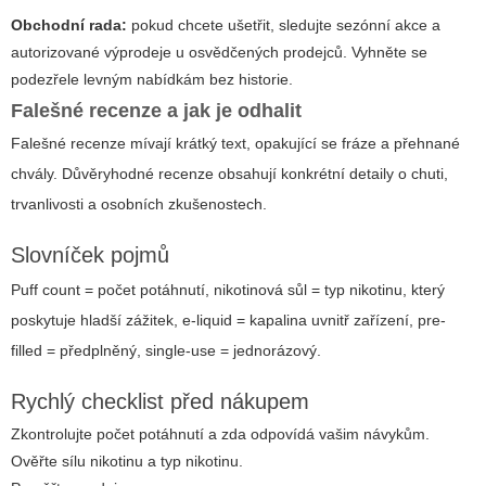
Obchodní rada:
pokud chcete ušetřit, sledujte sezónní akce a
autorizované výprodeje u osvědčených prodejců. Vyhněte se
podezřele levným nabídkám bez historie.
Falešné recenze a jak je odhalit
Falešné recenze mívají krátký text, opakující se fráze a přehnané
chvály. Důvěryhodné recenze obsahují konkrétní detaily o chuti,
trvanlivosti a osobních zkušenostech.
Slovníček pojmů
Puff count
= počet potáhnutí,
nikotinová sůl
= typ nikotinu, který
poskytuje hladší zážitek,
e-liquid
= kapalina uvnitř zařízení,
pre-
filled
= předplněný,
single-use
= jednorázový.
Rychlý checklist před nákupem
Zkontrolujte počet potáhnutí a zda odpovídá vašim návykům.
Ověřte sílu nikotinu a typ nikotinu.