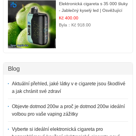
Elektronická cigareta s 35 000 šluky
- Jablečný kyselý led | Osvěžující
kyselá jablka
Kč 400.00
Byla：
Kč 918.00
Blog
Aktuální přehled, jaké látky v e cigarete jsou škodlivé
a jak chránit své zdraví
Objevte dotmod 200w a proč je dotmod 200w ideální
volbou pro vaše vaping zážitky
Vyberte si ideální elektronická cigareta pro