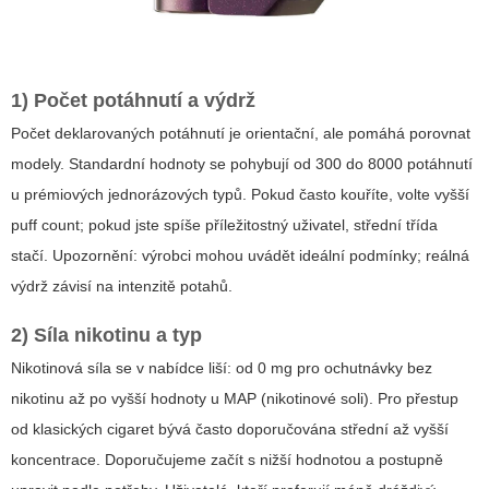
1) Počet potáhnutí a výdrž
Počet deklarovaných potáhnutí je orientační, ale pomáhá porovnat
modely. Standardní hodnoty se pohybují od 300 do 8000 potáhnutí
u prémiových jednorázových typů. Pokud často kouříte, volte vyšší
puff count; pokud jste spíše příležitostný uživatel, střední třída
stačí. Upozornění: výrobci mohou uvádět ideální podmínky; reálná
výdrž závisí na intenzitě potahů.
2) Síla nikotinu a typ
Nikotinová síla se v nabídce liší: od 0 mg pro ochutnávky bez
nikotinu až po vyšší hodnoty u MAP (nikotinové soli). Pro přestup
od klasických cigaret bývá často doporučována střední až vyšší
koncentrace. Doporučujeme začít s nižší hodnotou a postupně