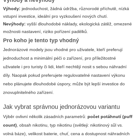
Výhody:
jednoduchost, žádná údržba, různorodé příchutě, nízká
vstupní investice, ideální pro vyzkoušení nových chutí.
Nevýhody:
vyšší dlouhodobé náklady, ekologická zátěž, omezené
možnosti nastavení, riziko pořízení padělků.
Pro koho je tento typ vhodný
Jednorázové modely jsou vhodné pro uživatele, kteří preferují
jednoduchost a minimální péči o zařízení, pro příležitostné
uživatele i pro turisty či lidi, kteří nechtějí nosit s sebou náhradní
díly. Naopak pokud preferujete regulovatelné nastavení výkonu
nebo plánujete dlouhodobé úspory, může být lepší investice do
znovuplnitelného zařízení.
Jak vybrat správnou jednorázovou variantu
Výběr ovlivní několik zásadních parametrů:
počet potáhnutí (puff
count)
, obsah nikotinu, typ nikotinu (světleji: nikotinový sůl vs.
volná báze), velikost baterie, chuť, cena a dostupnost náhradních