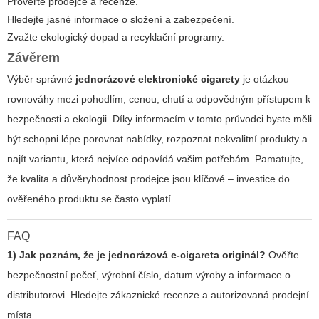
Prověřte prodejce a recenze.
Hledejte jasné informace o složení a zabezpečení.
Zvažte ekologický dopad a recyklační programy.
Závěrem
Výběr správné
jednorázové elektronické cigarety
je otázkou
rovnováhy mezi pohodlím, cenou, chutí a odpovědným přístupem k
bezpečnosti a ekologii. Díky informacím v tomto průvodci byste měli
být schopni lépe porovnat nabídky, rozpoznat nekvalitní produkty a
najít variantu, která nejvíce odpovídá vašim potřebám. Pamatujte,
že kvalita a důvěryhodnost prodejce jsou klíčové – investice do
ověřeného produktu se často vyplatí.
FAQ
1) Jak poznám, že je jednorázová e-cigareta originál?
Ověřte
bezpečnostní pečeť, výrobní číslo, datum výroby a informace o
distributorovi. Hledejte zákaznické recenze a autorizovaná prodejní
místa.