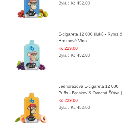
Byla：
Kč 452.00
E-cigareta 12 000 šluků - Rybíz &
Hroznové Víno
Kč 229.00
Byla：
Kč 452.00
Jednorázová E-cigareta 12 000
Puffs - Broskev & Ovocná Šťáva |
Osvěžující ovocná směs
Kč 229.00
Byla：
Kč 452.00