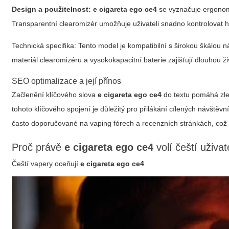
Design a použitelnost:
e cigareta ego ce4
se vyznačuje ergonomi
Transparentní clearomizér umožňuje uživateli snadno kontrolovat hla
Technická specifika:
Tento model je kompatibilní s širokou škálou ná
materiál clearomizéru a vysokokapacitní baterie zajišťují dlouhou ži
SEO optimalizace a její přínos
Začlenění klíčového slova
e cigareta ego ce4
do textu pomáhá zlep
tohoto klíčového spojení je důležitý pro přilákání cílených návštěvní
často doporučované na vaping fórech a recenzních stránkách, což p
Proč právě
e cigareta ego ce4
volí čeští uživat
Čeští vapery oceňují
e cigareta ego ce4