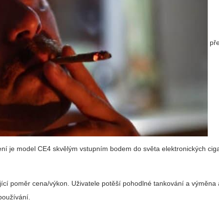
pře
ízení je model CE4 skvělým vstupním bodem do světa elektronických cig
jící poměr cena/výkon. Uživatele potěší pohodlné tankování a výměna 
používání.