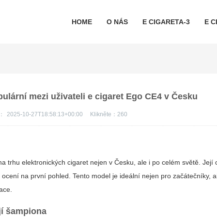
HOME
O NÁS
E CIGARETA-3
E C
pulární mezi uživateli e cigaret Ego CE4 v Česku
s：
2025-10-27T18:58:13+00:00
Klikněte：
260
u
a trhu elektronických cigaret nejen v Česku, ale i po celém světě. Její 
 ocení na první pohled. Tento model je ideální nejen pro začátečníky, al
lace.
jí šampiona