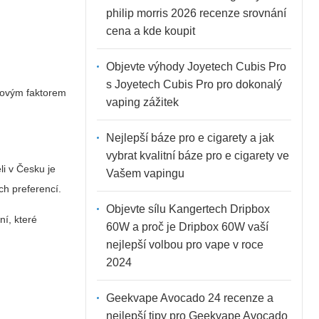
philip morris 2026 recenze srovnání
cena a kde koupit
Objevte výhody Joyetech Cubis Pro
s Joyetech Cubis Pro pro dokonalý
íčovým faktorem
vaping zážitek
Nejlepší báze pro e cigarety a jak
vybrat kvalitní báze pro e cigarety ve
li v Česku je
Vašem vapingu
ch preferencí.
Objevte sílu Kangertech Dripbox
ní, které
60W a proč je Dripbox 60W vaší
nejlepší volbou pro vape v roce
2024
Geekvape Avocado 24 recenze a
nejlepší tipy pro Geekvape Avocado