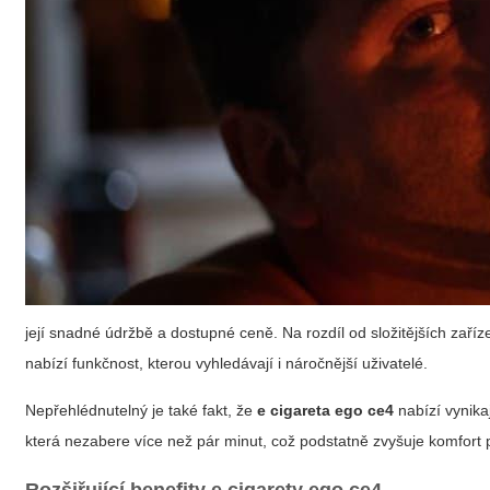
její snadné údržbě a dostupné ceně. Na rozdíl od složitějších zař
nabízí funkčnost, kterou vyhledávají i náročnější uživatelé.
Nepřehlédnutelný je také fakt, že
e cigareta ego ce4
nabízí vynika
která nezabere více než pár minut, což podstatně zvyšuje komfort 