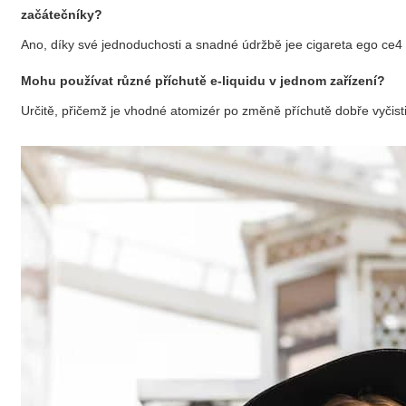
začátečníky?
Ano, díky své jednoduchosti a snadné údržbě je
e cigareta ego ce4
Mohu používat různé příchutě e-liquidu v jednom zařízení?
Určitě, přičemž je vhodné atomizér po změně příchutě dobře vyčisti