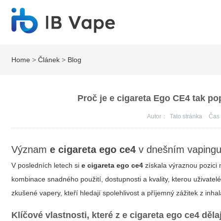
Home
>
Článek
>
Blog
Proč je e cigareta Ego CE4 tak po
Autor：
Tato stránka
Ča
Význam
e cigareta ego ce4
v dnešním vaping
V posledních letech si
e cigareta ego ce4
získala výraznou pozici n
kombinace snadného použití, dostupnosti a kvality, kterou uživatelé
zkušené vapery, kteří hledají spolehlivost a příjemný zážitek z inha
Klíčové vlastnosti, které z
e cigareta ego ce4
děla