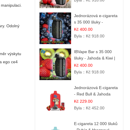
Byla：
Kč 918.00
 manipulaci.
Jednorázová e-cigareta
s 35 000 šluky -
áry. Odolný
Ostružina & Borůvka |
Kč 400.00
Intenzivní lesní směs
Byla：
Kč 918.00
IBVape Bar s 35 000
oměr výskytu
šluky - Jahoda & Kiwi |
ta ego ce4
Osvěžující ovocná
Kč 400.00
směs
Byla：
Kč 918.00
Jednorázová E-cigareta
- Red Bull & Jahoda
Kč 229.00
Byla：
Kč 452.00
E-cigareta 12 000 šluků