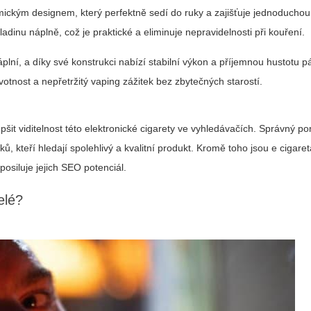
ckým designem, který perfektně sedí do ruky a zajišťuje jednoduchou
dinu náplně, což je praktické a eliminuje nepravidelnosti při kouření.
plní, a díky své konstrukci nabízí stabilní výkon a příjemnou hustotu p
votnost a nepřetržitý vaping zážitek bez zbytečných starostí.
šit viditelnost této elektronické cigarety ve vyhledávačích. Správný p
ků, kteří hledají spolehlivý a kvalitní produkt. Kromě toho jsou
e cigare
osiluje jejich SEO potenciál.
elé?