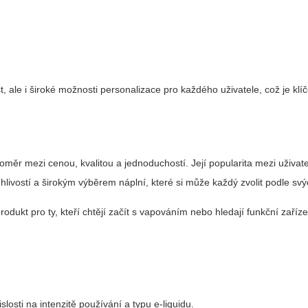
, ale i široké možnosti personalizace pro každého uživatele, což je kl
měr mezi cenou, kvalitou a jednoduchostí. Její popularita mezi uživate
ivostí a širokým výběrem náplní, které si může každý zvolit podle svý
rodukt pro ty, kteří chtějí začít s vapováním nebo hledají funkční zaříze
losti na intenzitě používání a typu e-liquidu.