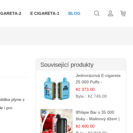
IGARETA-2
E CIGARETA-1
BLOG
Související produkty
Jednorázová E-cigareta
25 000 Puffs -
Jahodová Zmrzlina |
Kč 373.00
Krémová sladká příchuť
Byla：
Kč 745.00
obliba plyne z
e i pro
IBVape Bar s 35 000
šluky - Malinový džem |
Sladká ovocná příchuť
Kč 400.00