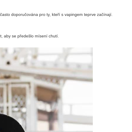
často doporučována pro ty, kteří s vapingem teprve začínají.
t, aby se předešlo mísení chutí.