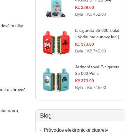
- Rybíz & Hroznové
Víno
Kč 229.00
Byla：
Kč 452.00
devším díky
E-cigareta 25 000 šluků
- Vodní melounový led |
Osvěžující letní příchuť
Kč 373.00
Byla：
Kč 745.00
Jednorázová E-cigareta
25 000 Puffs -
Ostružina & Borůvka |
Kč 373.00
Lesní ovocná směs
Byla：
Kč 745.00
aret a zároveň
atomizéru,
Blog
Průvodce elektronické cigarety