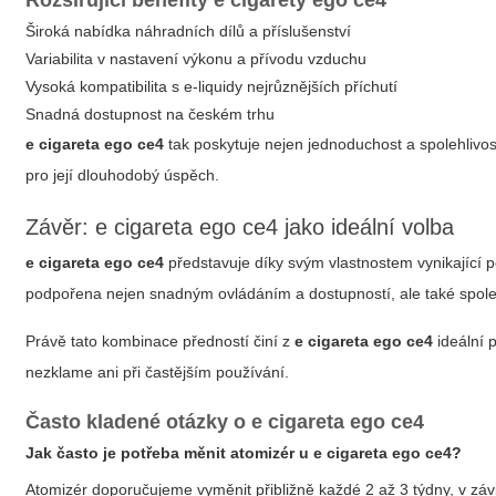
Rozšiřující benefity
e cigarety ego ce4
Široká nabídka náhradních dílů a příslušenství
Variabilita v nastavení výkonu a přívodu vzduchu
Vysoká kompatibilita s e-liquidy nejrůznějších příchutí
Snadná dostupnost na českém trhu
e cigareta ego ce4
tak poskytuje nejen jednoduchost a spolehlivost
pro její dlouhodobý úspěch.
Závěr:
e cigareta ego ce4
jako ideální volba
e cigareta ego ce4
představuje díky svým vlastnostem vynikající po
podpořena nejen snadným ovládáním a dostupností, ale také spolehl
Právě tato kombinace předností činí z
e cigareta ego ce4
ideální p
nezklame ani při častějším používání.
Často kladené otázky o
e cigareta ego ce4
Jak často je potřeba měnit atomizér u
e cigareta ego ce4
?
Atomizér doporučujeme vyměnit přibližně každé 2 až 3 týdny, v závis