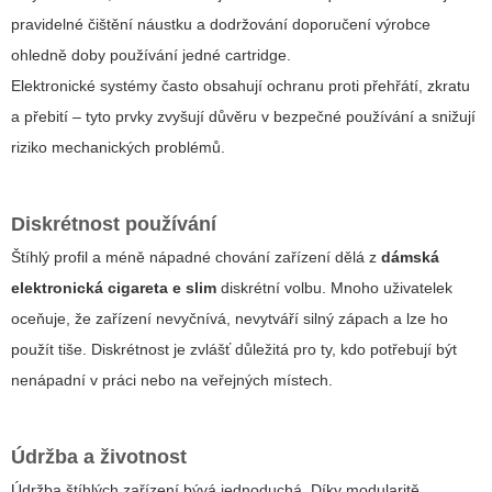
pravidelné čištění náustku a dodržování doporučení výrobce
ohledně doby používání jedné cartridge.
Elektronické systémy často obsahují ochranu proti přehřátí, zkratu
a přebití – tyto prvky zvyšují důvěru v bezpečné používání a snižují
riziko mechanických problémů.
Diskrétnost používání
Štíhlý profil a méně nápadné chování zařízení dělá z
dámská
elektronická cigareta e slim
diskrétní volbu. Mnoho uživatelek
oceňuje, že zařízení nevyčnívá, nevytváří silný zápach a lze ho
použít tiše. Diskrétnost je zvlášť důležitá pro ty, kdo potřebují být
nenápadní v práci nebo na veřejných místech.
Údržba a životnost
Údržba štíhlých zařízení bývá jednoduchá. Díky modularitě