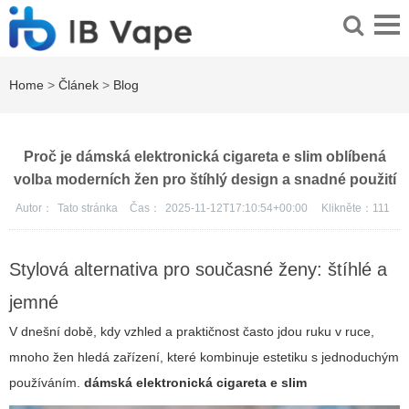
Home
>
Článek
>
Blog
Proč je dámská elektronická cigareta e slim oblíbená
volba moderních žen pro štíhlý design a snadné použití
Autor：
Tato stránka
Čas：
2025-11-12T17:10:54+00:00
Klikněte：
111
Stylová alternativa pro současné ženy: štíhlé a
jemné
V dnešní době, kdy vzhled a praktičnost často jdou ruku v ruce,
mnoho žen hledá zařízení, které kombinuje estetiku s jednoduchým
používáním.
dámská elektronická cigareta e slim