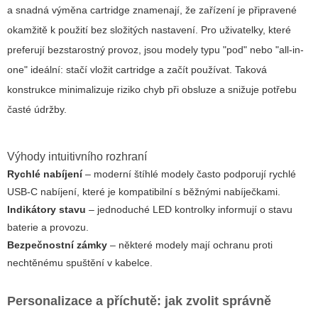
a snadná výměna cartridge znamenají, že zařízení je připravené
okamžitě k použití bez složitých nastavení. Pro uživatelky, které
preferují bezstarostný provoz, jsou modely typu "pod" nebo "all-in-
one" ideální: stačí vložit cartridge a začít používat. Taková
konstrukce minimalizuje riziko chyb při obsluze a snižuje potřebu
časté údržby.
Výhody intuitivního rozhraní
Rychlé nabíjení
– moderní štíhlé modely často podporují rychlé
USB-C nabíjení, které je kompatibilní s běžnými nabíječkami.
Indikátory stavu
– jednoduché LED kontrolky informují o stavu
baterie a provozu.
Bezpečnostní zámky
– některé modely mají ochranu proti
nechtěnému spuštění v kabelce.
Personalizace a příchutě: jak zvolit správně