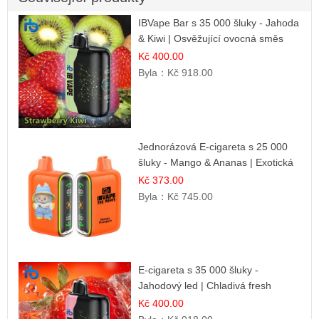
IBVape Bar s 35 000 šluky - Jahoda
& Kiwi | Osvěžující ovocná směs
Kč 400.00
Byla：
Kč 918.00
Jednorázová E-cigareta s 25 000
šluky - Mango & Ananas | Exotická
ovocná směs
Kč 373.00
Byla：
Kč 745.00
E-cigareta s 35 000 šluky -
Jahodový led | Chladivá fresh
příchuť
Kč 400.00