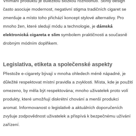
Vnímání produktu je důležitou složkou rozhodnutí. Štíhlý design
často asociuje modernost, negativní stigma tradičních cigaret se
zmenšuje a místo toho přichází koncept stylové alternativy. Pro
mnoho žen, které sledují módu a technologie, je
dámská
elektronická cigareta e slim
symbolem praktičnosti a současně
drobným módním doplňkem.
Legislativa, etiketa a společenské aspekty
Přestože e-cigarety bývají v mnoha ohledech méně nápadné, je
důležité respektovat místní pravidla a zvyklosti. Místa, kde je použití
omezeno, by měla být respektována; mnoho uživatelek proto volí
produkty, které umožňují diskrétní chování a menší produkci
aromat. Informovanost o legislativě a aktuálních doporučeních
zvyšuje zodpovědnost uživatelek a přispívá k bezpečnému užívání
zařízení.