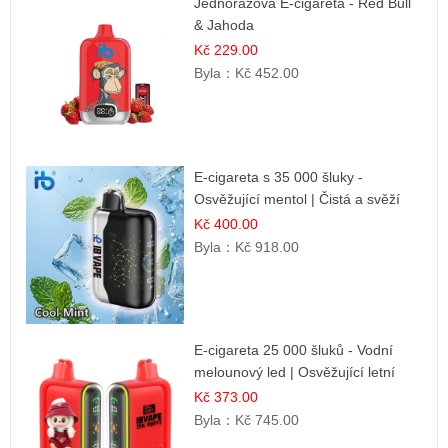
Jednorázová E-cigareta - Red Bull
& Jahoda
Kč 229.00
Byla：
Kč 452.00
E-cigareta s 35 000 šluky -
Osvěžující mentol | Čistá a svěží
chuť
Kč 400.00
Byla：
Kč 918.00
E-cigareta 25 000 šluků - Vodní
melounový led | Osvěžující letní
příchuť
Kč 373.00
Byla：
Kč 745.00