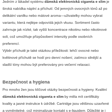
Jedním z lákadel systému
dámská elektronická cigareta e slim
je
široká nabídka náplní a příchutí. Od jemných ovocných tónů až po
delikátní vanilku nebo mátové aroma—uživatelky mohou vybrat
variantu, která nejlépe odpovídá jejich vkusu. Sortiment často
zahrnuje jak nízké, tak vyšší koncentrace nikotinu nebo nikotinové
soli, což umožňuje přizpůsobení intenzity podle osobních
preferencí.
Výběr příchutě je také otázkou příležitosti: lehčí ovocné nebo
květinové příchutě se hodí pro denní nošení, zatímco silnější a
sladší tóny mohou být preferovány pro večerní relaxaci.
Bezpečnost a hygiena
Pro mnoho žen jsou klíčové otázky bezpečnosti a hygieny. Kvalitní
dámská elektronická cigareta e slim
by měla mít certifikáty
kvality a jasné instrukce k údržbě. Cartridge jsou většinou uzavřené
a vyměnitelné, což minimalizuje kontakt s e-liquidem. Důležité je i