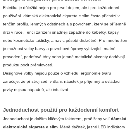
Estetika je důležitá nejen pro první dojem, ale i pro každodenní
používání.
dámská elektronická cigareta e slim
často přichází v
tenčím profilu, jemných odstínech a s povrchem, který se příjemně
drží v ruce. Tenčí zařízení snadněji zapadne do kabelky, kapsy
nebo kosmetické taštičky, a navíc působí diskrétně. Pro mnoho žen
je možnost volby barvy a povrchové úpravy vybízející: matné
provedení, perleťové tóny nebo jemné metalické akcenty dodávají
produktu pocit prémiovosti.
Designové volby nejsou pouze o vzhledu: ergonomie tvaru
zaručuje, že přístroj sedí v dlani, náustek je příjemný a ovládací
prvky nejsou nápadné, ale intuitivní.
Jednoduchost použití pro každodenní komfort
Jednoduchost je dalším klíčovým faktorem, proč ženy volí
dámská
elektronická cigareta e slim
. Méně tlačítek, jasné LED indikátory