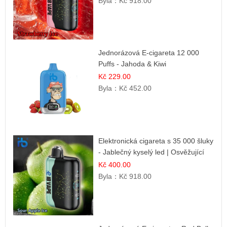
Byla：
Kč 918.00
Jednorázová E-cigareta 12 000
Puffs - Jahoda & Kiwi
Kč 229.00
Byla：
Kč 452.00
Elektronická cigareta s 35 000 šluky
- Jablečný kyselý led | Osvěžující
kyselá jablka
Kč 400.00
Byla：
Kč 918.00