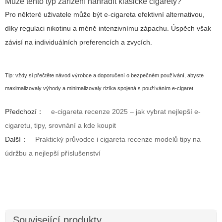
Může tento typ zařízení nahradit klasické cigarety?
Pro některé uživatele může být e-cigareta efektivní alternativou,
díky regulaci nikotinu a méně intenzivnímu zápachu. Úspěch však
závisí na individuálních preferencích a zvycích.
Tip: vždy si přečtěte návod výrobce a doporučení o bezpečném používání, abyste
maximalizovaly výhody a minimalizovaly rizika spojená s používáním e-cigaret.
Předchozí：
e-cigareta recenze 2025 – jak vybrat nejlepší e-
cigaretu, tipy, srovnání a kde koupit
Další：
Praktický průvodce i cigareta recenze modelů tipy na
údržbu a nejlepší příslušenství
Související produkty