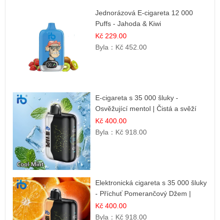
Jednorázová E-cigareta 12 000
Puffs - Jahoda & Kiwi
Kč 229.00
Byla：
Kč 452.00
E-cigareta s 35 000 šluky -
Osvěžující mentol | Čistá a svěží
chuť
Kč 400.00
Byla：
Kč 918.00
Elektronická cigareta s 35 000 šluky
- Příchuť Pomerančový Džem |
Dlouhotrvající zážitek
Kč 400.00
Byla：
Kč 918.00