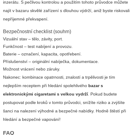
inzerátu. S pečlivou kontrolou a použitím tohoto průvodce můžete
najít v bazaru skvělé zařízení s dlouhou výdrží, aniž byste riskovali
nepříjemné překvapení.
Bezpečnostní checklist (souhrn)
Vizuální stav – tělo, závity, port.
Funkčnost – test nabíjení a provozu.
Baterie – označení, kapacita, opotřebení.
Příslušenství – originální nabíječka, dokumentace.
Možnost vrácení nebo záruky.
Nakonec: kombinace opatrnosti, znalostí a trpělivosti je tím
nejlepším receptem při hledání spolehlivého
bazar s
elektronickými cigaretami s velkou vydrží
. Pokud budete
postupovat podle kroků v tomto průvodci, snížíte riziko a zvýšíte
šanci na nalezení výhodné a bezpečné nabídky. Hodně štěstí při
hledání a bezpečné vapování!
FAQ