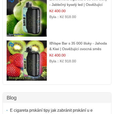
- Jablečný kyselý led | Osvěžující
kyselá jablka
Kč 400.00
Byla：
Kč 918.00
IBVape Bar s 35 000 šluky - Jahoda
& Kiwi | Osvěžující ovocná směs
Kč 400.00
Byla：
Kč 918.00
Blog
E cigareta prskání tipy jak zabránit prskání u e