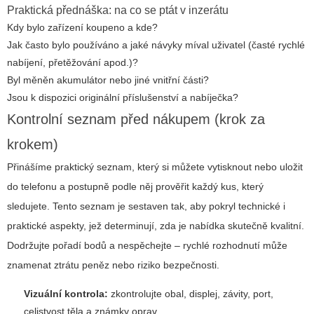
Praktická přednáška: na co se ptát v inzerátu
Kdy bylo zařízení koupeno a kde?
Jak často bylo používáno a jaké návyky míval uživatel (časté rychlé
nabíjení, přetěžování apod.)?
Byl měněn akumulátor nebo jiné vnitřní části?
Jsou k dispozici originální příslušenství a nabíječka?
Kontrolní seznam před nákupem (krok za
krokem)
Přinášíme praktický seznam, který si můžete vytisknout nebo uložit
do telefonu a postupně podle něj prověřit každý kus, který
sledujete. Tento seznam je sestaven tak, aby pokryl technické i
praktické aspekty, jež determinují, zda je nabídka skutečně kvalitní.
Dodržujte pořadí bodů a nespěchejte – rychlé rozhodnutí může
znamenat ztrátu peněz nebo riziko bezpečnosti.
Vizuální kontrola:
zkontrolujte obal, displej, závity, port,
celistvost těla a známky oprav.