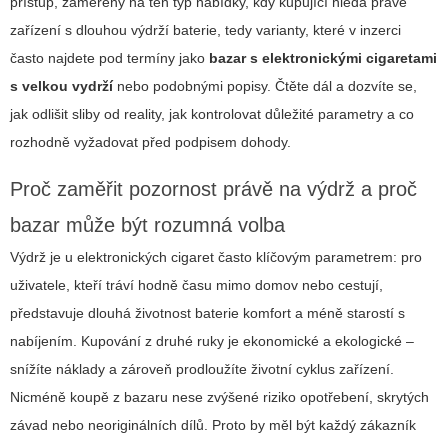
přístup, zaměřený na ten typ nabídky, kdy kupující hledá právě
zařízení s dlouhou výdrží baterie, tedy varianty, které v inzerci
často najdete pod termíny jako
bazar s elektronickými cigaretami
s velkou vydrží
nebo podobnými popisy. Čtěte dál a dozvíte se,
jak odlišit sliby od reality, jak kontrolovat důležité parametry a co
rozhodně vyžadovat před podpisem dohody.
Proč zaměřit pozornost právě na výdrž a proč
bazar může být rozumná volba
Výdrž je u elektronických cigaret často klíčovým parametrem: pro
uživatele, kteří tráví hodně času mimo domov nebo cestují,
představuje dlouhá životnost baterie komfort a méně starostí s
nabíjením. Kupování z druhé ruky je ekonomické a ekologické –
snížíte náklady a zároveň prodloužíte životní cyklus zařízení.
Nicméně koupě z bazaru nese zvýšené riziko opotřebení, skrytých
závad nebo neoriginálních dílů. Proto by měl být každý zákazník