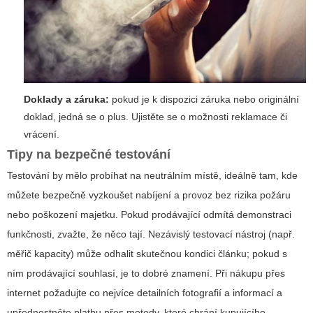
Doklady a záruka:
pokud je k dispozici záruka nebo originální
doklad, jedná se o plus. Ujistěte se o možnosti reklamace či
vrácení.
Tipy na bezpečné testování
Testování by mělo probíhat na neutrálním místě, ideálně tam, kde
můžete bezpečně vyzkoušet nabíjení a provoz bez rizika požáru
nebo poškození majetku. Pokud prodávající odmítá demonstraci
funkčnosti, zvažte, že něco tají. Nezávislý testovací nástroj (např.
měřič kapacity) může odhalit skutečnou kondici článku; pokud s
ním prodávající souhlasí, je to dobré znamení. Při nákupu přes
internet požadujte co nejvíce detailních fotografií a informací a
upřednostněte platbu přes metody, které chrání kupujícího.