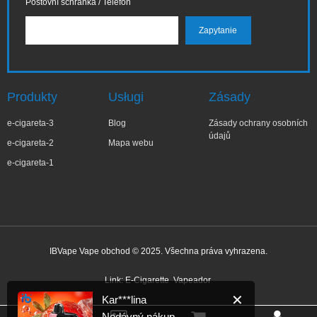
Poštovní schránka / Telefon
Produkty
Usługi
Zásady
e-cigareta-3
Blog
Zásady ochrany osobních
údajů
e-cigareta-2
Mapa webu
e-cigareta-1
IBVape Vape obchod © 2025. Všechna práva vyhrazena.
✕
Kar***lina
Nedávný nákup
Link:
E-Cigarette
Vapeador
Před 2 hodinou