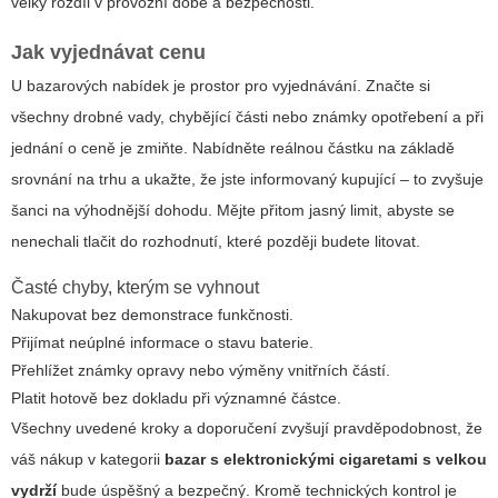
velký rozdíl v provozní době a bezpečnosti.
Jak vyjednávat cenu
U bazarových nabídek je prostor pro vyjednávání. Značte si
všechny drobné vady, chybějící části nebo známky opotřebení a při
jednání o ceně je zmiňte. Nabídněte reálnou částku na základě
srovnání na trhu a ukažte, že jste informovaný kupující – to zvyšuje
šanci na výhodnější dohodu. Mějte přitom jasný limit, abyste se
nenechali tlačit do rozhodnutí, které později budete litovat.
Časté chyby, kterým se vyhnout
Nakupovat bez demonstrace funkčnosti.
Přijímat neúplné informace o stavu baterie.
Přehlížet známky opravy nebo výměny vnitřních částí.
Platit hotově bez dokladu při významné částce.
Všechny uvedené kroky a doporučení zvyšují pravděpodobnost, že
váš nákup v kategorii
bazar s elektronickými cigaretami s velkou
vydrží
bude úspěšný a bezpečný. Kromě technických kontrol je