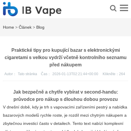
Home
>
Článek
>
Blog
Praktické tipy pro kupující bazar s elektronickými
cigaretami s velkou vydrží včetně kontrolního seznamu
před nákupem
Autor：
Tato stránka
Čas：
2026-01-13T02:21:44+00:00
Klikněte：
264
Jak bezpečně a chytře vybírat v second-handu:
průvodce pro nákup s dlouhou dobou provozu
V dnešní době, kdy je trh s vapovacími zařízeními pestrý a nabídka
bazarových modelů rychle roste, je rozdíl mezi chytrým nákupem a
zbytečnou investicí často v detailech. Tento text nabízí komplexní