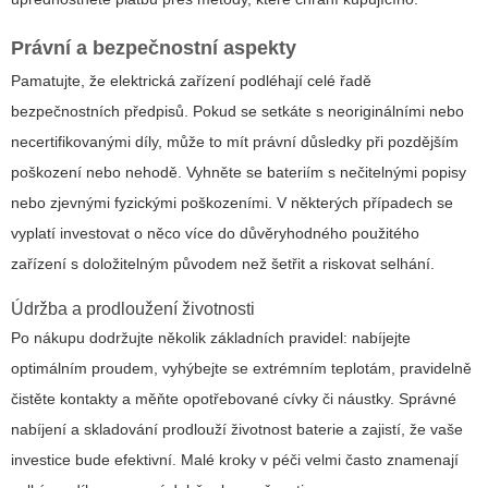
Právní a bezpečnostní aspekty
Pamatujte, že elektrická zařízení podléhají celé řadě
bezpečnostních předpisů. Pokud se setkáte s neoriginálními nebo
necertifikovanými díly, může to mít právní důsledky při pozdějším
poškození nebo nehodě. Vyhněte se bateriím s nečitelnými popisy
nebo zjevnými fyzickými poškozeními. V některých případech se
vyplatí investovat o něco více do důvěryhodného použitého
zařízení s doložitelným původem než šetřit a riskovat selhání.
Údržba a prodloužení životnosti
Po nákupu dodržujte několik základních pravidel: nabíjejte
optimálním proudem, vyhýbejte se extrémním teplotám, pravidelně
čistěte kontakty a měňte opotřebované cívky či náustky. Správné
nabíjení a skladování prodlouží životnost baterie a zajistí, že vaše
investice bude efektivní. Malé kroky v péči velmi často znamenají