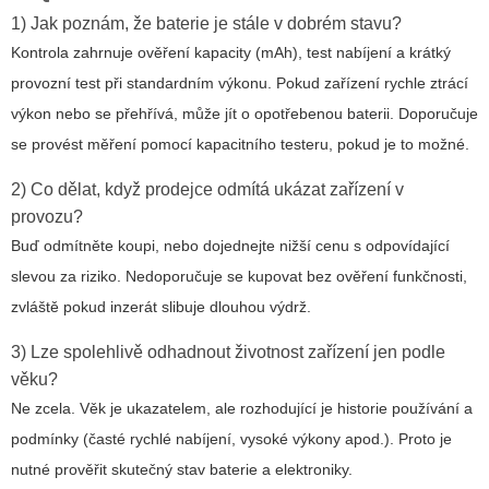
1) Jak poznám, že baterie je stále v dobrém stavu?
Kontrola zahrnuje ověření kapacity (mAh), test nabíjení a krátký
provozní test při standardním výkonu. Pokud zařízení rychle ztrácí
výkon nebo se přehřívá, může jít o opotřebenou baterii. Doporučuje
se provést měření pomocí kapacitního testeru, pokud je to možné.
2) Co dělat, když prodejce odmítá ukázat zařízení v
provozu?
Buď odmítněte koupi, nebo dojednejte nižší cenu s odpovídající
slevou za riziko. Nedoporučuje se kupovat bez ověření funkčnosti,
zvláště pokud inzerát slibuje dlouhou výdrž.
3) Lze spolehlivě odhadnout životnost zařízení jen podle
věku?
Ne zcela. Věk je ukazatelem, ale rozhodující je historie používání a
podmínky (časté rychlé nabíjení, vysoké výkony apod.). Proto je
nutné prověřit skutečný stav baterie a elektroniky.