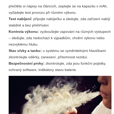
přečtěte si nápisy na článcích, zeptejte se na kapacitu v mAh,
vyžádejte test provozu při různém výkonu.
Test nabíjení:
připojte nabíječku a sledujte, zda zařízení nabíjí
stabilně a bez přehřívání.
Kontrola výkonu:
vyzkoušejte vapování na různých výstupech
– sledujte, zda nedochází k výpadkům, chvění výkonu nebo
nezvyklému hluku.
Stav cívky a tanku:
u systému se vyměnitelnými hlavičkami
zkontrolujte oděrky, zanesení, přítomnost reziduí.
Bezpečnostní prvky:
zkontrolujte, zda jsou funkční pojistky,
ochraný software, indikátory stavu baterie.