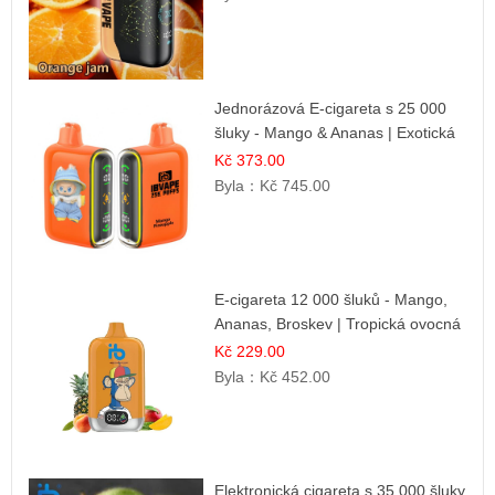
Jednorázová E-cigareta s 25 000
šluky - Mango & Ananas | Exotická
ovocná směs
Kč 373.00
Byla：
Kč 745.00
E-cigareta 12 000 šluků - Mango,
Ananas, Broskev | Tropická ovocná
směs
Kč 229.00
Byla：
Kč 452.00
Elektronická cigareta s 35 000 šluky