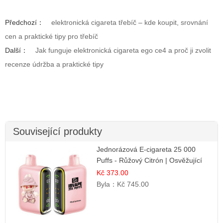
Předchozí：
elektronická cigareta třebíč – kde koupit, srovnání
cen a praktické tipy pro třebíč
Další：
Jak funguje elektronická cigareta ego ce4 a proč ji zvolit
recenze údržba a praktické tipy
Související produkty
Jednorázová E-cigareta 25 000
Puffs - Růžový Citrón | Osvěžující
citrusová příchuť
Kč 373.00
Byla：
Kč 745.00