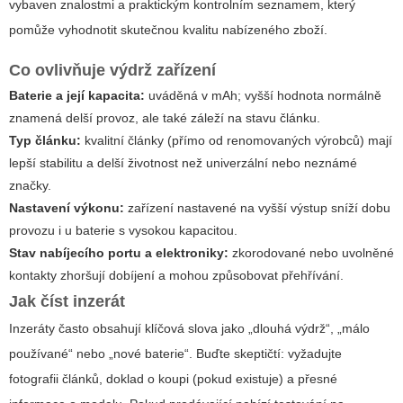
vybaven znalostmi a praktickým kontrolním seznamem, který
pomůže vyhodnotit skutečnou kvalitu nabízeného zboží.
Co ovlivňuje výdrž zařízení
Baterie a její kapacita:
uváděná v mAh; vyšší hodnota normálně
znamená delší provoz, ale také záleží na stavu článku.
Typ článku:
kvalitní články (přímo od renomovaných výrobců) mají
lepší stabilitu a delší životnost než univerzální nebo neznámé
značky.
Nastavení výkonu:
zařízení nastavené na vyšší výstup sníží dobu
provozu i u baterie s vysokou kapacitou.
Stav nabíjecího portu a elektroniky:
zkorodované nebo uvolněné
kontakty zhoršují dobíjení a mohou způsobovat přehřívání.
Jak číst inzerát
Inzeráty často obsahují klíčová slova jako „dlouhá výdrž“, „málo
používané“ nebo „nové baterie“. Buďte skeptičtí: vyžadujte
fotografii článků, doklad o koupi (pokud existuje) a přesné