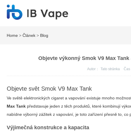
Home
>
Článek
>
Blog
Objevte výkonný Smok V9 Max Tank a
Autor：
Tato stránka
Ča
Objevte svět Smok V9 Max Tank
Ve světě elektronických cigaret a vapování existuje mnoho možnost
Max Tank
představuje jeden z těch produktů, které kombinují výkon,
nabídne výborný zážitek z vapování, je toto zařízení přesně to, co 
Výjimečná konstrukce a kapacita