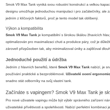
Smok V9 Max Tank
vyniká svou robustní konstrukcí a velkou kapacit
designu umožňuje jednoduchou manipulaci i pro začátečníky, ale z
jedním z klíčových faktorů, proč je tento model tak oblíbený.
Výkon a kompatibilita
Smok V9 Max Tank
je kompatibilní s širokou škálou žhavicích hlav
optimalizován pro maximalizaci chuti a produkce páry, což je důležit
zároveň přizpůsoben tak, aby minimalizoval úniky a zajišťoval dlou
Jednoduché použití a údržba
Jedním z hlavních benefitů, které
Smok V9 Max Tank
nabízí, je s
používání praktické a bezproblémové.
Uživatelé ocení ergonomic
snadno stát odborníky na svůj vlastní tank.
Začínáte s vapingem? Smok V9 Max Tank je sk
Pro nové uživatele vapingu
může být výběr správného zařízení ná
uživatelské přívětivosti a spolehlivosti. Nabízí perfektní kombinaci