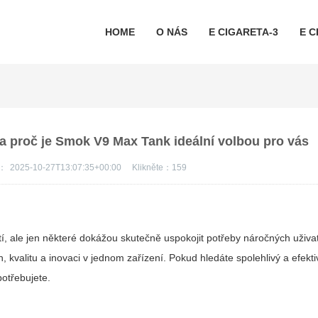
HOME
O NÁS
E CIGARETA-3
E C
 proč je Smok V9 Max Tank ideální volbou pro vás
s：
2025-10-27T13:07:35+00:00
Klikněte：
159
í, ale jen některé dokážou skutečně uspokojit potřeby náročných uživa
 kvalitu a inovaci v jednom zařízení. Pokud hledáte spolehlivý a efektiv
potřebujete.