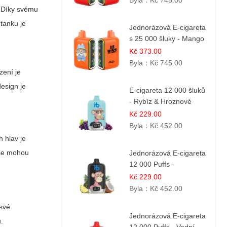
Byla：
Kč 745.00
u. Díky svému
 tanku je
Jednorázová E-cigareta
s 25 000 šluky - Mango
& Ananas | Exotická
Kč 373.00
ovocná směs
Byla：
Kč 745.00
zení je
esign je
E-cigareta 12 000 šluků
- Rybíz & Hroznové
Víno
Kč 229.00
Byla：
Kč 452.00
 hlav je
í se mohou
Jednorázová E-cigareta
12 000 Puffs -
Ananasovo-Kokosová
Kč 229.00
Zmrzlina | Tropický
Byla：
Kč 452.00
dezert
 své
Jednorázová E-cigareta
ů.