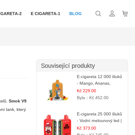
IGARETA-2
E CIGARETA-1
BLOG
Související produkty
E-cigareta 12 000 šluků
- Mango, Ananas,
Broskev | Tropická
Kč 229.00
ovocná směs
Byla：
Kč 452.00
telů.
Smok V9
ní tank, který
E-cigareta 25 000 šluků
- Vodní melounový led |
Osvěžující letní příchuť
Kč 373.00