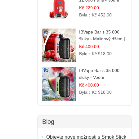
12 000 Puffs - Vodní
Melounová Zmrzlina |
Kč 229.00
Letní dezertní příchuť
Byla：
Kč 452.00
IBVape Bar s 35 000
šluky - Malinový džem |
Sladká ovocná příchuť
Kč 400.00
Byla：
Kč 918.00
IBVape Bar s 35 000
šluky - Vodní
melounový led |
Kč 400.00
Osvěžující letní příchuť
Byla：
Kč 918.00
Blog
Objevte nové možnosti s Smok Stick