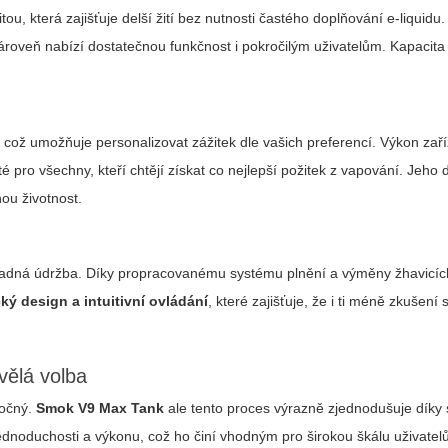
ou, která zajišťuje delší žití bez nutnosti častého doplňování e-liquid
ároveň nabízí dostatečnou funkčnost i pokročilým uživatelům.
Kapacita
, což umožňuje personalizovat zážitek dle vašich preferencí. Výkon zaří
é pro všechny, kteří chtějí získat co nejlepší požitek z vapování.
Jeho d
hou životnost.
nadná údržba. Díky propracovanému systému plnění a výměny žhavicích
ký design a intuitivní ovládání
, které zajišťuje, že i ti méně zkušen
vělá volba
ročný.
Smok V9 Max Tank
ale tento proces výrazně zjednodušuje díky
 jednoduchosti a výkonu, což ho činí vhodným pro širokou škálu uživatel