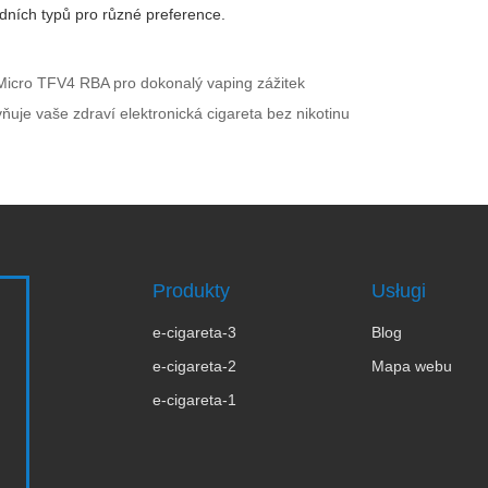
dních typů pro různé preference.
Micro TFV4 RBA pro dokonalý vaping zážitek
livňuje vaše zdraví elektronická cigareta bez nikotinu
Produkty
Usługi
e-cigareta-3
Blog
e-cigareta-2
Mapa webu
e-cigareta-1