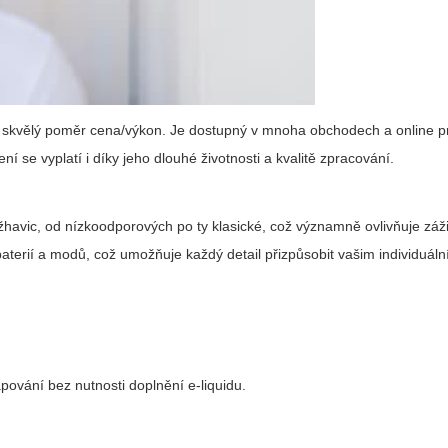
 skvělý poměr cena/výkon. Je dostupný v mnoha obchodech a online p
 se vyplatí i díky jeho dlouhé životnosti a kvalitě zpracování.
žhavic, od nízkoodporových po ty klasické, což významně ovlivňuje záži
baterií a modů, což umožňuje každý detail přizpůsobit vašim individuál
apování bez nutnosti doplnění e-liquidu.