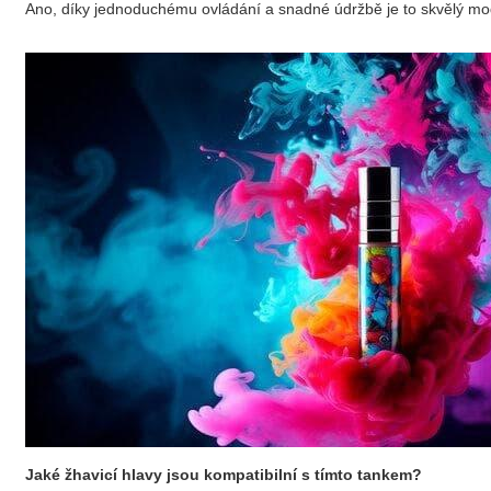
Ano, díky jednoduchému ovládání a snadné údržbě je to skvělý mod
Jaké žhavicí hlavy jsou kompatibilní s tímto tankem?