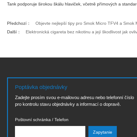
Tank podporuje širokou škálu hlaviček, včetně přímových a standar
Předchozí：
Objevte nejlepší tipy pro Smok Micro TFV4 a Smok 
Další：
Elektronická cigareta bez nikotinu a její škodlivost jak ov
Poptávka objednávky
Zadejte prosím svou e-mailovou adresu nebo telefonní číslo
pro kontrolu stavu objednávky a informací o dopravě.
Poštovní schránka / Telefon