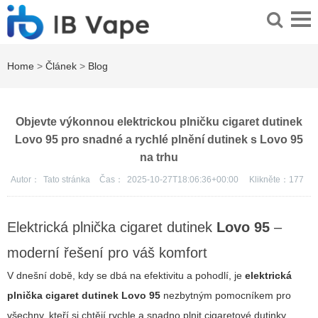
Home
>
Článek
>
Blog
Objevte výkonnou elektrickou plničku cigaret dutinek
Lovo 95 pro snadné a rychlé plnění dutinek s Lovo 95
na trhu
Autor：
Tato stránka
Čas：
2025-10-27T18:06:36+00:00
Klikněte：
177
Elektrická plnička cigaret dutinek
Lovo 95
–
moderní řešení pro váš komfort
V dnešní době, kdy se dbá na efektivitu a pohodlí, je
elektrická
plnička cigaret dutinek Lovo 95
nezbytným pomocníkem pro
všechny, kteří si chtějí rychle a snadno plnit cigaretové dutinky.