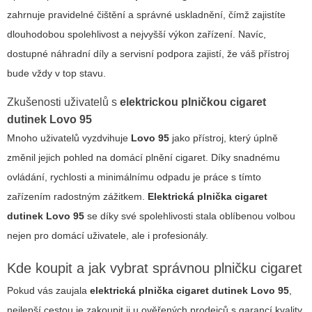
zahrnuje pravidelné čištění a správné uskladnění, čímž zajistíte
dlouhodobou spolehlivost a nejvyšší výkon zařízení. Navíc,
dostupné náhradní díly a servisní podpora zajistí, že váš přístroj
bude vždy v top stavu.
Zkušenosti uživatelů s
elektrickou plničkou cigaret
dutinek Lovo 95
Mnoho uživatelů vyzdvihuje
Lovo 95
jako přístroj, který úplně
změnil jejich pohled na domácí plnění cigaret. Díky snadnému
ovládání, rychlosti a minimálnímu odpadu je práce s tímto
zařízením radostným zážitkem.
Elektrická plnička cigaret
dutinek Lovo 95
se díky své spolehlivosti stala oblíbenou volbou
nejen pro domácí uživatele, ale i profesionály.
Kde koupit a jak vybrat správnou plničku cigaret
Pokud vás zaujala
elektrická plnička cigaret dutinek Lovo 95
,
nejlepší cestou je zakoupit ji u ověřených prodejců s garancí kvality.