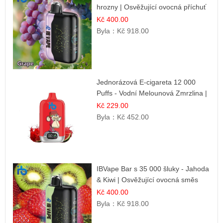
hrozny | Osvěžující ovocná příchuť
Kč 400.00
Byla：
Kč 918.00
Jednorázová E-cigareta 12 000
Puffs - Vodní Melounová Zmrzlina |
Letní dezertní příchuť
Kč 229.00
Byla：
Kč 452.00
IBVape Bar s 35 000 šluky - Jahoda
& Kiwi | Osvěžující ovocná směs
Kč 400.00
Byla：
Kč 918.00