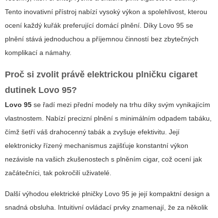
Tento inovativní přístroj nabízí vysoký výkon a spolehlivost, kterou
ocení každý kuřák preferující domácí plnění. Díky
Lovo 95
se
plnění stává jednoduchou a příjemnou činností bez zbytečných
komplikací a námahy.
Proč si zvolit právě
elektrickou plničku cigaret
dutinek Lovo 95
?
Lovo 95
se řadí mezi přední modely na trhu díky svým vynikajícím
vlastnostem. Nabízí precizní plnění s minimálním odpadem tabáku,
čímž šetří váš drahocenný tabák a zvyšuje efektivitu. Její
elektronicky řízený mechanismus zajišťuje konstantní výkon
nezávisle na vašich zkušenostech s plněním cigar, což ocení jak
začátečníci, tak pokročilí uživatelé.
Další výhodou elektrické plničky Lovo 95 je její kompaktní design a
snadná obsluha. Intuitivní ovládací prvky znamenají, že za několik