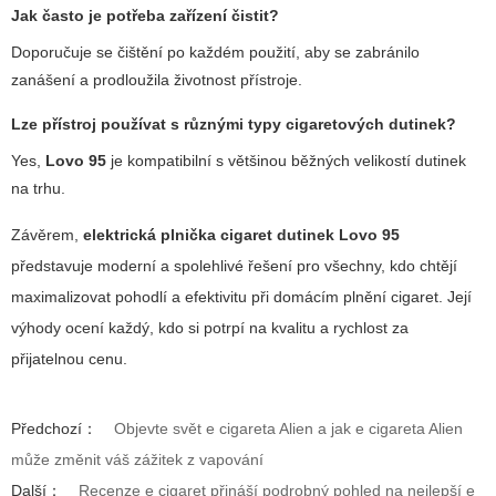
Jak často je potřeba zařízení čistit?
Doporučuje se čištění po každém použití, aby se zabránilo
zanášení a prodloužila životnost přístroje.
Lze přístroj používat s různými typy cigaretových dutinek?
Yes,
Lovo 95
je kompatibilní s většinou běžných velikostí dutinek
na trhu.
Závěrem,
elektrická plnička cigaret dutinek Lovo 95
představuje moderní a spolehlivé řešení pro všechny, kdo chtějí
maximalizovat pohodlí a efektivitu při domácím plnění cigaret. Její
výhody ocení každý, kdo si potrpí na kvalitu a rychlost za
přijatelnou cenu.
Předchozí：
Objevte svět e cigareta Alien a jak e cigareta Alien
může změnit váš zážitek z vapování
Další：
Recenze e cigaret přináší podrobný pohled na nejlepší e