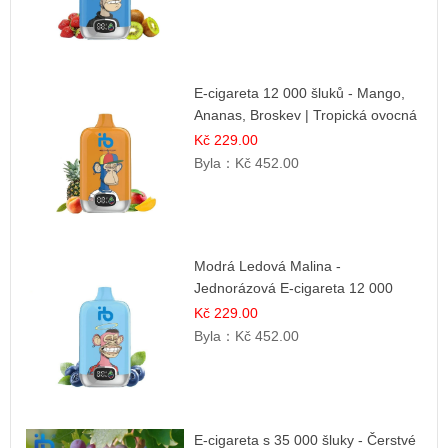
E-cigareta 12 000 šluků - Mango,
Ananas, Broskev | Tropická ovocná
směs
Kč 229.00
Byla：
Kč 452.00
Modrá Ledová Malina -
Jednorázová E-cigareta 12 000
šluků | Osvěžující Bobulová Příchuť
Kč 229.00
Byla：
Kč 452.00
E-cigareta s 35 000 šluky - Čerstvé