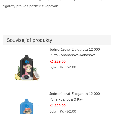
cigarety pro váš požitek z vapování
Související produkty
Jednorázová E-cigareta 12 000
Puffs - Ananasovo-Kokosová
Zmrzlina | Tropický dezert
Kč 229.00
Byla：
Kč 452.00
Jednorázová E-cigareta 12 000
Puffs - Jahoda & Kiwi
Kč 229.00
Byla：
Kč 452.00