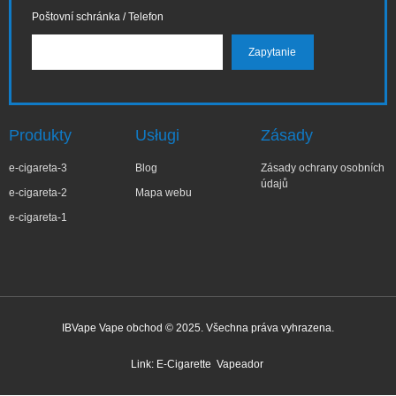
Poštovní schránka / Telefon
Produkty
Usługi
Zásady
e-cigareta-3
Blog
Zásady ochrany osobních
údajů
e-cigareta-2
Mapa webu
e-cigareta-1
IBVape Vape obchod © 2025. Všechna práva vyhrazena.
✕
Joa***a
Nedávný nákup
Link:
E-Cigarette
Vapeador