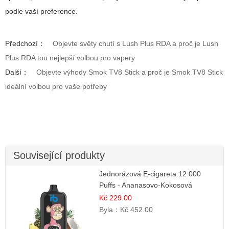
podle vaší preference.
Předchozí：
Objevte světy chutí s Lush Plus RDA a proč je Lush
Plus RDA tou nejlepší volbou pro vapery
Další：
Objevte výhody Smok TV8 Stick a proč je Smok TV8 Stick
ideální volbou pro vaše potřeby
Související produkty
Jednorázová E-cigareta 12 000
Puffs - Ananasovo-Kokosová
Zmrzlina | Tropický dezert
Kč 229.00
Byla：
Kč 452.00