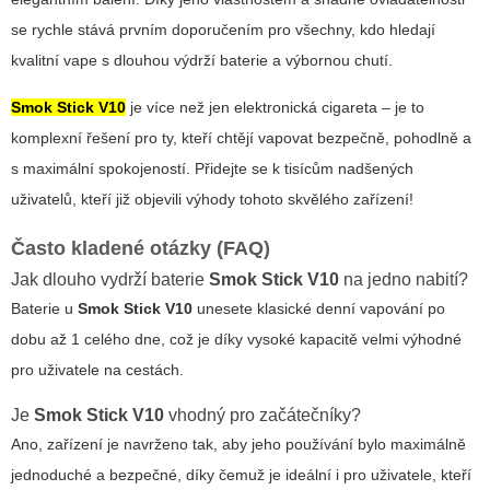
se rychle stává prvním doporučením pro všechny, kdo hledají
kvalitní vape s dlouhou výdrží baterie a výbornou chutí.
Smok Stick V10
je více než jen elektronická cigareta – je to
komplexní řešení pro ty, kteří chtějí vapovat bezpečně, pohodlně a
s maximální spokojeností. Přidejte se k tisícům nadšených
uživatelů, kteří již objevili výhody tohoto skvělého zařízení!
Často kladené otázky (FAQ)
Jak dlouho vydrží baterie
Smok Stick V10
na jedno nabití?
Baterie u
Smok Stick V10
unesete klasické denní vapování po
dobu až 1 celého dne, což je díky vysoké kapacitě velmi výhodné
pro uživatele na cestách.
Je
Smok Stick V10
vhodný pro začátečníky?
Ano, zařízení je navrženo tak, aby jeho používání bylo maximálně
jednoduché a bezpečné, díky čemuž je ideální i pro uživatele, kteří