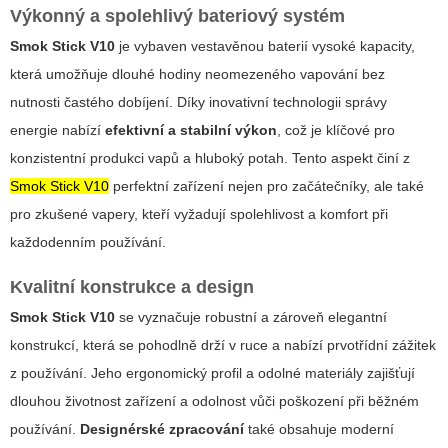
Výkonný a spolehlivý bateriový systém
Smok Stick V10
je vybaven
vestavěnou baterií vysoké kapacity
,
která umožňuje dlouhé hodiny neomezeného vapování bez
nutnosti častého dobíjení. Díky inovativní technologii správy
energie nabízí
efektivní a stabilní výkon
, což je klíčové pro
konzistentní produkci vapů a hluboký potah. Tento aspekt činí z
Smok Stick V10
perfektní zařízení nejen pro začátečníky, ale také
pro zkušené vapery, kteří vyžadují spolehlivost a komfort při
každodenním používání.
Kvalitní konstrukce a design
Smok Stick V10
se vyznačuje robustní a zároveň elegantní
konstrukcí, která se pohodlně drží v ruce a nabízí prvotřídní zážitek
z používání. Jeho ergonomický profil a
odolné materiály
zajišťují
dlouhou životnost zařízení a odolnost vůči poškození při běžném
používání.
Designérské zpracování
také obsahuje moderní