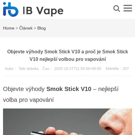
Home
>
Článek
>
Blog
Objevte výhody Smok Stick V10 a proč je Smok Stick
V10 nejlepší volbou pro vapování
Autor：
Tato stránka
Čas：
2025-10-27T11:59:36+00:00
Klikněte：
207
Objevte výhody
Smok Stick V10
–
nejlepší
volba pro vapování