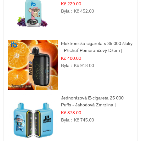
Kč 229.00
Byla：
Kč 452.00
Elektronická cigareta s 35 000 šluky
- Příchuť Pomerančový Džem |
Dlouhotrvající zážitek
Kč 400.00
Byla：
Kč 918.00
Jednorázová E-cigareta 25 000
Puffs - Jahodová Zmrzlina |
Krémová sladká příchuť
Kč 373.00
Byla：
Kč 745.00