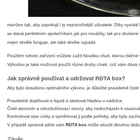
navržen tak, aby uspokojil i ty nejnáročnější uživatele. Díky vyso
se stává perfektním společníkem jak pro nováčky, tak pro zkušené v
nejen skvěle funguje, ale také skvěle vypadá.
Použitím tohoto zařízení můžete zažít
hloubku chutí
, kterou běžné
Výhodou je také možnost použít různé druhy cívek, což vám dává ma
Jak správně používat a udržovat
RDTA box
?
Aby bylo dosaženo optimálního výkonu, je důležité pravidelně čistit
Pravidelně doplňovat e-liquid a sledovat hladinu v nádržce.
Čistit atomizér a odvzdušňovací otvory, aby nedocházelo k usazová
Kontrolovat stav cívky a vyměňovat ji podle potřeby, aby byla zacho
V případě správné péče vám
RDTA box
může sloužit dlouhou dobu
Závěr