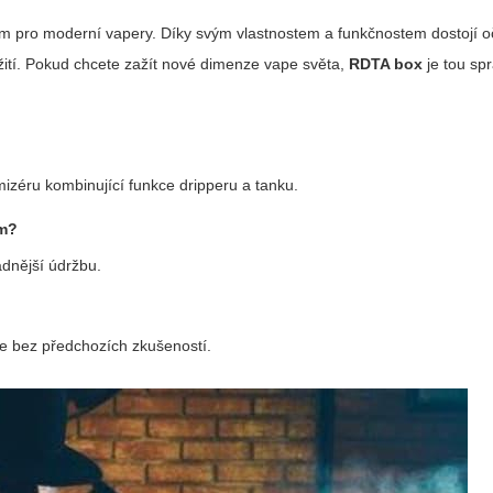
m pro moderní vapery. Díky svým vlastnostem a funkčnostem dostojí 
oužití. Pokud chcete zažít nové dimenze vape světa,
RDTA box
je tou sp
izéru kombinující funkce dripperu a tanku.
ům?
nadnější údržbu.
le bez předchozích zkušeností.