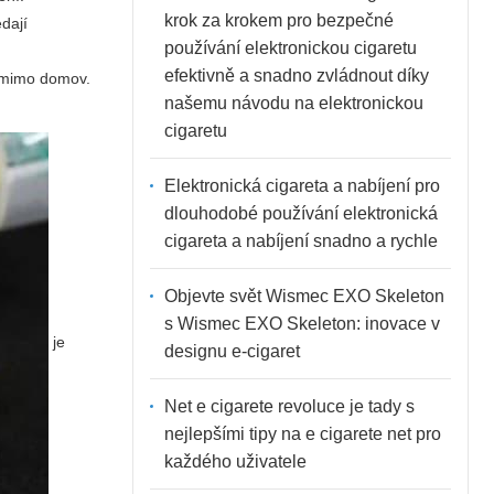
krok za krokem pro bezpečné
edají
používání elektronickou cigaretu
efektivně a snadno zvládnout díky
e mimo domov.
našemu návodu na elektronickou
cigaretu
Elektronická cigareta a nabíjení pro
dlouhodobé používání elektronická
cigareta a nabíjení snadno a rychle
Objevte svět Wismec EXO Skeleton
s Wismec EXO Skeleton: inovace v
je
designu e-cigaret
Net e cigarete revoluce je tady s
nejlepšími tipy na e cigarete net pro
každého uživatele