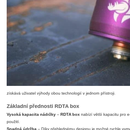
získává uživatel výhody obou technologií v jednom přístroji.
Základní přednosti
RDTA box
Vysoká kapacita nádržky
–
RDTA box
nabízí větší kapacitu pro 
použití.
Snadná údržba
– Díky přehlednému designu je možné rychle vyměni