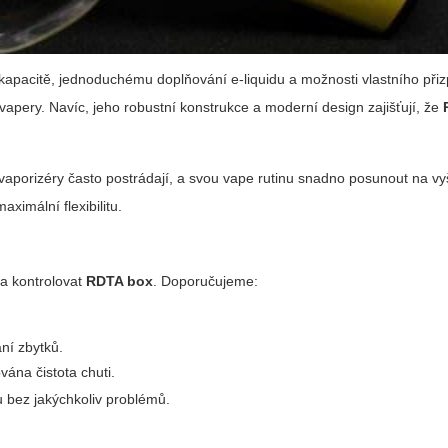
ké kapacitě, jednoduchému doplňování e-liquidu a možnosti vlastního při
apery. Navíc, jeho robustní konstrukce a moderní design zajišťují, že
 vaporizéry často postrádají, a svou vape rutinu snadno posunout na vy
ximální flexibilitu.
 a kontrolovat
RDTA box
. Doporučujeme:
ní zbytků.
vána čistota chuti.
 bez jakýchkoliv problémů.