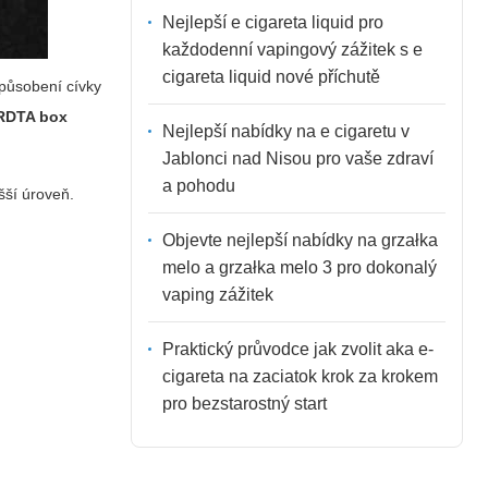
Nejlepší e cigareta liquid pro
každodenní vapingový zážitek s e
cigareta liquid nové příchutě
způsobení cívky
RDTA box
Nejlepší nabídky na e cigaretu v
Jablonci nad Nisou pro vaše zdraví
a pohodu
šší úroveň.
Objevte nejlepší nabídky na grzałka
melo a grzałka melo 3 pro dokonalý
vaping zážitek
Praktický průvodce jak zvolit aka e-
cigareta na zaciatok krok za krokem
pro bezstarostný start