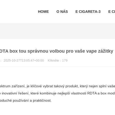
HOME
O NÁS
E CIGARETA-3
E C
DTA box tou správnou volbou pro vaše vape zážitky
s：
2025-10-27T13:05:47+00:00
Klikněte：
179
ektrum zařízení, je klíčové vybrat takový produkt, který nejen splní vaš
 inovativní řešení, které kombinuje nejlepší vlastnosti RDTA a box mo
noduché používání a praktičnost.