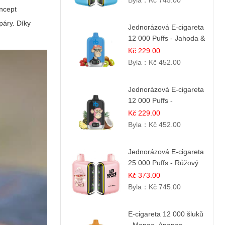
Byla：
Kč 745.00
oncept
páry. Díky
Jednorázová E-cigareta
12 000 Puffs - Jahoda &
Kiwi
Kč 229.00
Byla：
Kč 452.00
Jednorázová E-cigareta
12 000 Puffs -
Ananasovo-Kokosová
Kč 229.00
Zmrzlina | Tropický
Byla：
Kč 452.00
dezert
Jednorázová E-cigareta
25 000 Puffs - Růžový
Citrón | Osvěžující
Kč 373.00
citrusová příchuť
Byla：
Kč 745.00
E-cigareta 12 000 šluků