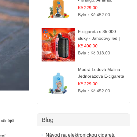
- Mango, Ananas,
Broskev | Tropická
Kč 229.00
ovocná směs
Byla：
Kč 452.00
E-cigareta s 35 000
šluky - Jahodový led |
Chladivá fresh příchuť
Kč 400.00
Byla：
Kč 918.00
Modrá Ledová Malina -
Jednorázová E-cigareta
12 000 šluků |
Kč 229.00
Osvěžující Bobulová
Byla：
Kč 452.00
Příchuť
Blog
odlnější
Návod na elektronickou cigaretu
ení.