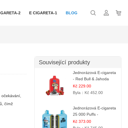
IGARETA-2
E CIGARETA-1
BLOG
Související produkty
Jednorázová E-cigareta
- Red Bull & Jahoda
Kč 229.00
Byla：
Kč 452.00
e očekávání,
dů, čímž
Jednorázová E-cigareta
25 000 Puffs -
Jahodová Zmrzlina |
Kč 373.00
Krémová sladká příchuť