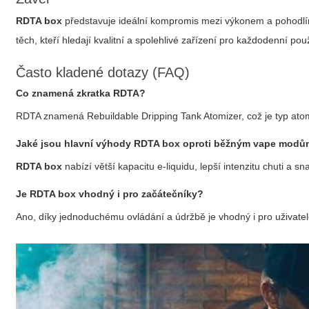
RDTA box
představuje ideální kompromis mezi výkonem a pohodlí
těch, kteří hledají kvalitní a spolehlivé zařízení pro každodenní p
Často kladené dotazy (FAQ)
Co znamená zkratka RDTA?
RDTA znamená Rebuildable Dripping Tank Atomizer, což je typ atom
Jaké jsou hlavní výhody
RDTA box
oproti běžným vape mod
RDTA box
nabízí větší kapacitu e-liquidu, lepší intenzitu chuti a s
Je
RDTA box
vhodný i pro začátečníky?
Ano, díky jednoduchému ovládání a údržbě je vhodný i pro uživate