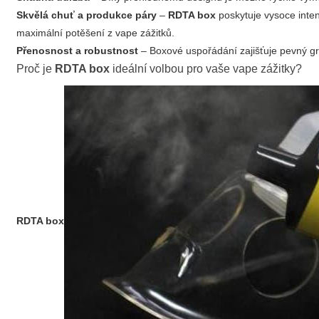
Skvělá chuť a produkce páry
–
RDTA box
poskytuje vysoce intenz
maximální potěšení z vape zážitků.
Přenosnost a robustnost
– Boxové uspořádání zajišťuje pevný gr
Proč je
RDTA box
ideální volbou pro vaše vape zážitky?
RDTA box