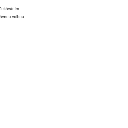
očekáváním
rávnou volbou.