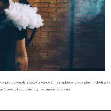
qua pro dokonalý zážitek z vapování s náplněmi Liqua plnými chuti a kva
mi ve Slavkově pro všechny nadšence vapování