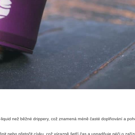
e-liquid než běžné drippery, což znamená méně časté doplňování a poh
t nebo přetočit cívku, což výrazně šetří čas a usnadňuje péči o zaříz