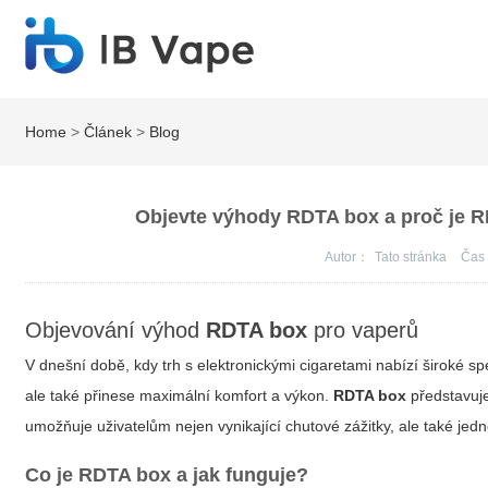
Home
>
Článek
>
Blog
Objevte výhody RDTA box a proč je R
Autor：
Tato stránka
Ča
Objevování výhod
RDTA box
pro vaperů
V dnešní době, kdy trh s elektronickými cigaretami nabízí široké sp
ale také přinese maximální komfort a výkon.
RDTA box
představuje
umožňuje uživatelům nejen vynikající chutové zážitky, ale také jed
Co je
RDTA box
a jak funguje?