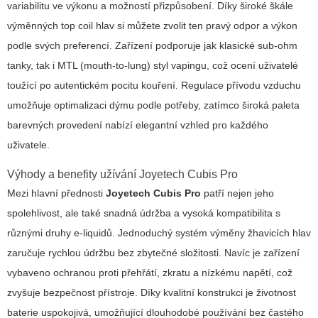
variabilitu ve výkonu a možností přizpůsobení. Díky široké škále
výměnných
top coil hlav
si můžete zvolit ten pravý odpor a výkon
podle svých preferencí. Zařízení podporuje jak klasické sub-ohm
tanky, tak i MTL (mouth-to-lung) styl vapingu, což ocení uživatelé
toužící po autentickém pocitu kouření. Regulace přívodu vzduchu
umožňuje optimalizaci dýmu podle potřeby, zatímco široká paleta
barevných provedení nabízí elegantní vzhled pro každého
uživatele.
Výhody a benefity užívání Joyetech Cubis Pro
Mezi hlavní přednosti
Joyetech Cubis Pro
patří nejen jeho
spolehlivost, ale také snadná údržba a vysoká kompatibilita s
různými druhy e-liquidů. Jednoduchý systém výměny žhavicích hlav
zaručuje rychlou údržbu bez zbytečné složitosti. Navíc je zařízení
vybaveno ochranou proti přehřátí, zkratu a nízkému napětí, což
zvyšuje bezpečnost přístroje. Díky kvalitní konstrukci je životnost
baterie uspokojivá, umožňující dlouhodobé používání bez častého