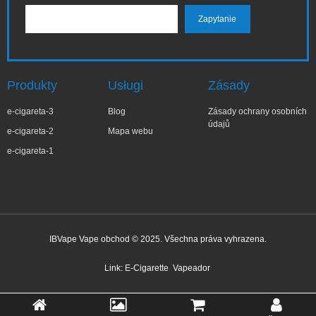
Produkty
Usługi
Zásady
e-cigareta-3
Blog
Zásady ochrany osobních
údajů
e-cigareta-2
Mapa webu
e-cigareta-1
IBVape Vape obchod © 2025. Všechna práva vyhrazena.
✕
Su**Gghj
Nedávný nákup
Link:
E-Cigarette
Vapeador
Před 2 hodinou