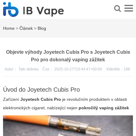
Home
>
Článek
>
Blog
Objevte výhody Joyetech Cubis Pro s Joyetech Cubis
Pro pro dokonalý vaping zážitek
Autor：
Tato stránka
Čas：
2025-10-27T10:44:47+00:00
Klikněte：
198
Úvod do Joyetech Cubis Pro
Zařízení
Joyetech Cubis Pro
je revolučním produktem v oblasti
elektronických cigaret, nabízející nejen
pokročilý vaping zážitek