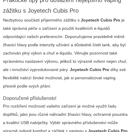
Praktické tipy pro dosažení nejlepšího vaping
zážitku s Joyetech Cubis Pro
Nezbytnou součástí příjemného zážitku s
Joyetech Cubis Pro
je
také správná péče o zařízení a použití kvalitních e-liquidů
odpovídající vašich preferencím. Doporučujeme pravidelně měnit
žhavicí hlavy podle intenzity užívání a důsledně čistit tank, aby byl
zachován plný výkon a chuť e-liquidu. Věnujte pozornost také
správnému nastavení výkonu, jelikož to výrazně ovlivní nejen chuť,
ale i množství vyprodukované páry.
Joyetech Cubis Pro
díky své
flexibilitě nabízí široké možnosti, jak si personalizovat vaping
přesně podle svých přání.
Doporučené příslušenství
Pro rozšíření možností vašeho zařízení je možné využít řadu
doplňků, jako jsou různé náhradní žhavicí hlavy, ochranné pouzdra
a kvalitní USB nabíječky. Výběr správného příslušenství může
výrazně ovlivnit komfort a zážitek z vapingu s
Joyetech Cubis Pro
.