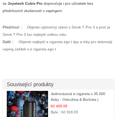
se
Joyetech Cubis Pro
doporučuje i pro uživatele bez
předchozích zkušeností s vapingem.
Předchozí：
Objevte výjimečný výkon s Smok T Priv 3 a proč je
Smok T Priv 3 tou nejlepší volbou roku
Další：
Objevte nejlepší e cigareta ego t tipy a triky pro dokonalý
vaping zážitek s e cigareta ego t
Související produkty
Jednorázová e-cigareta s 35 000
šluky - Ostružina & Borůvka |
Intenzivní lesní směs
Kč 400.00
Byla：
Kč 918.00