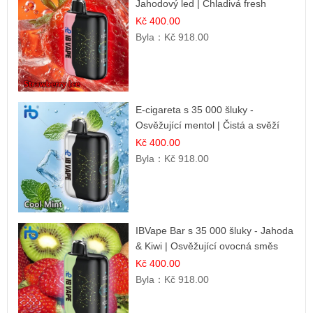
Jahodový led | Chladivá fresh
příchuť
Kč 400.00
Byla：
Kč 918.00
E-cigareta s 35 000 šluky -
Osvěžující mentol | Čistá a svěží
chuť
Kč 400.00
Byla：
Kč 918.00
IBVape Bar s 35 000 šluky - Jahoda
& Kiwi | Osvěžující ovocná směs
Kč 400.00
Byla：
Kč 918.00