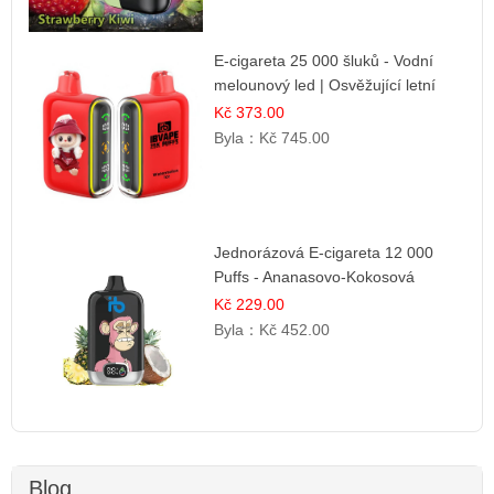
E-cigareta 25 000 šluků - Vodní
melounový led | Osvěžující letní
příchuť
Kč 373.00
Byla：
Kč 745.00
Jednorázová E-cigareta 12 000
Puffs - Ananasovo-Kokosová
Zmrzlina | Tropický dezert
Kč 229.00
Byla：
Kč 452.00
Blog