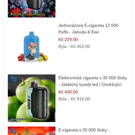
Jednorázová E-cigareta 12 000
Puffs - Jahoda & Kiwi
Kč 229.00
Byla：
Kč 452.00
Elektronická cigareta s 35 000 šluky
- Jablečný kyselý led | Osvěžující
kyselá jablka
Kč 400.00
Byla：
Kč 918.00
E-cigareta s 35 000 šluky -