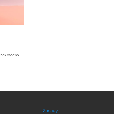
plněk vašeho
Zásady