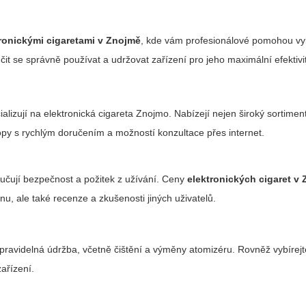
tronickými cigaretami v Znojmě
, kde vám profesionálové pomohou vyb
aučit se správně používat a udržovat zařízení pro jeho maximální efektivi
alizují na
elektronická cigareta Znojmo
. Nabízejí nejen široký sortimen
hopy s rychlým doručením a možností konzultace přes internet.
aručují bezpečnost a požitek z užívání. Ceny
elektronických cigaret v
u, ale také recenze a zkušenosti jiných uživatelů.
pravidelná údržba, včetně čištění a výměny atomizéru. Rovněž vybírejte
ařízení.