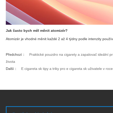
Jak často bych měl měnit atomizér?
Atomizér je vhodné měnit každé 2 až 4 týdny podle intenzity použí
Předchozí：
Praktické pouzdro na cigarety a zapalovač ideální p
života
Další：
E cigareta sk tipy a triky pro e cigareta sk uživatele v roc