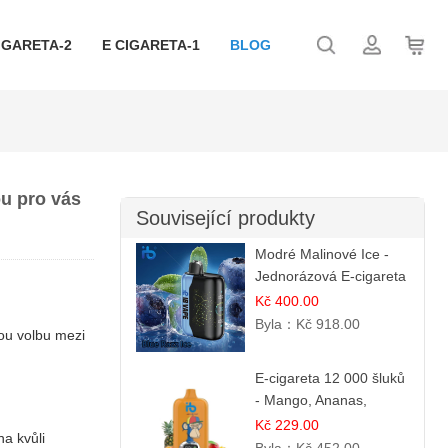
IGARETA-2
E CIGARETA-1
BLOG
ou pro vás
Související produkty
Modré Malinové Ice -
Jednorázová E-cigareta
s 35 000 šluky | Ibvape
Kč 400.00
Byla：
Kč 918.00
nou volbu mezi
E-cigareta 12 000 šluků
- Mango, Ananas,
Broskev | Tropická
Kč 229.00
na kvůli
ovocná směs