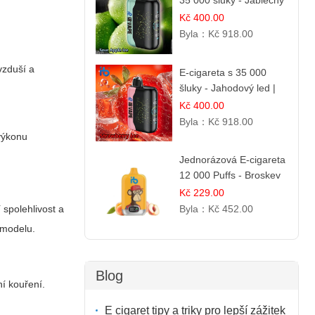
35 000 šluky - Jablečný
kyselý led | Osvěžující
Kč 400.00
kyselá jablka
Byla：
Kč 918.00
vzduší a
E-cigareta s 35 000
šluky - Jahodový led |
Chladivá fresh příchuť
Kč 400.00
Byla：
Kč 918.00
 výkonu
Jednorázová E-cigareta
12 000 Puffs - Broskev
& Ovocná Šťáva |
Kč 229.00
Osvěžující ovocná
Byla：
Kč 452.00
 spolehlivost a
směs
 modelu.
Blog
í kouření.
E cigaret tipy a triky pro lepší zážitek