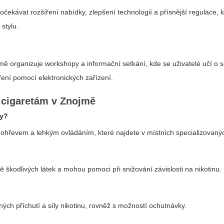
očekávat rozšíření nabídky, zlepšení technologií a přísnější regulace,
 stylu.
jmě organizuje workshopy a informační setkání, kde se uživatelé učí o
ení pomocí elektronických zařízení.
 cigaretám v Znojmě
ky?
ohřevem a lehkým ovládáním, které najdete v místních specializovan
ně škodlivých látek a mohou pomoci při snižování závislosti na nikotinu.
ných příchutí a síly nikotinu, rovněž s možností ochutnávky.