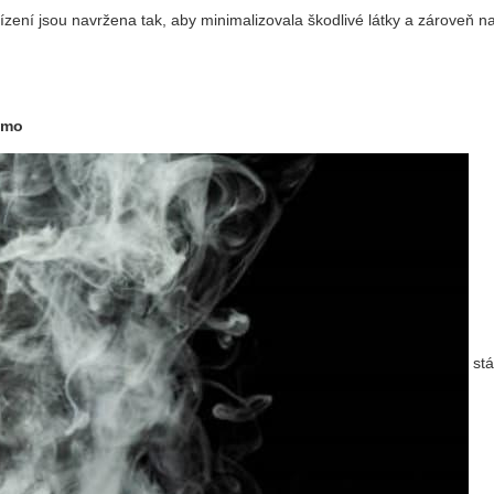
ízení jsou navržena tak, aby minimalizovala škodlivé látky a zároveň n
ojmo
stá