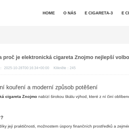
HOME
O NÁS
E CIGARETA-3
E C
 proč je elektronická cigareta Znojmo nejlepší volb
s：
2025-10-28T00:16:34+00:00
Klikněte：
245
ání kouření a moderní způsob potěšení
cká cigareta Znojmo
nabízí širokou škálu výhod, které z ní činí oblíbe
o
?
íky její praktičnosti, možnostem úspory finančních prostředků a zejmé