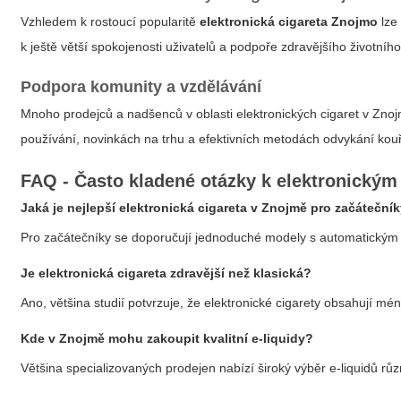
Vzhledem k rostoucí popularitě
elektronická cigareta Znojmo
lze 
k ještě větší spokojenosti uživatelů a podpoře zdravějšího životního
Podpora komunity a vzdělávání
Mnoho prodejců a nadšenců v oblasti elektronických cigaret v Zno
používání, novinkách na trhu a efektivních metodách odvykání kouř
FAQ - Často kladené otázky k elektronickým
Jaká je nejlepší elektronická cigareta v Znojmě pro začáteční
Pro začátečníky se doporučují jednoduché modely s automatickým 
Je elektronická cigareta zdravější než klasická?
Ano, většina studií potvrzuje, že elektronické cigarety obsahují mé
Kde v Znojmě mohu zakoupit kvalitní e-liquidy?
Většina specializovaných prodejen nabízí široký výběr e-liquidů růz