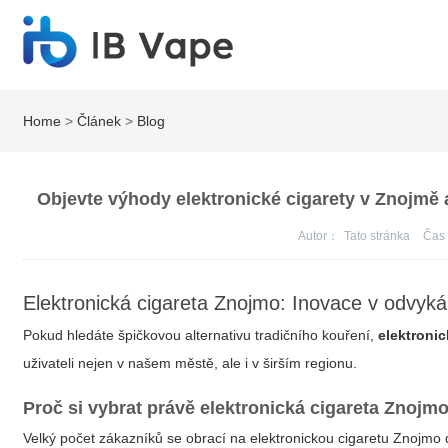
Home
>
Článek
>
Blog
Objevte výhody elektronické cigarety v Znojmě a
Autor：
Tato stránka
Ča
Elektronická cigareta Znojmo: Inovace v odvyk
Pokud hledáte špičkovou alternativu tradičního kouření,
elektroni
uživateli nejen v našem městě, ale i v širším regionu.
Proč si vybrat právě
elektronická cigareta Znojm
Velký počet zákazníků se obrací na
elektronickou cigaretu Znojmo
d