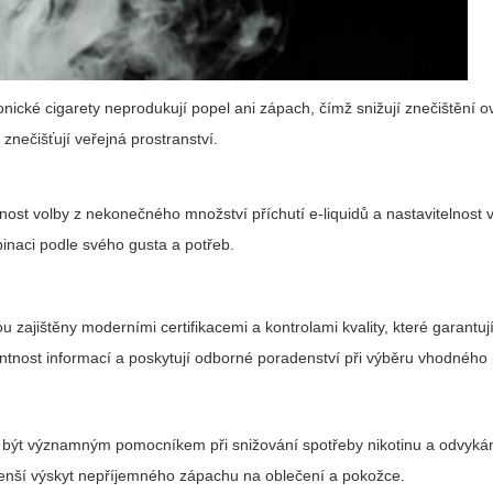
tronické cigarety neprodukují popel ani zápach, čímž snižují znečištění o
 znečišťují veřejná prostranství.
žnost volby z nekonečného množství příchutí e-liquidů a nastavitelnost
binaci podle svého gusta a potřeb.
u zajištěny moderními certifikacemi a kontrolami kvality, které garantují
entnost informací a poskytují odborné poradenství při výběru vhodného
být významným pomocníkem při snižování spotřeby nikotinu a odvykán
 menší výskyt nepříjemného zápachu na oblečení a pokožce.