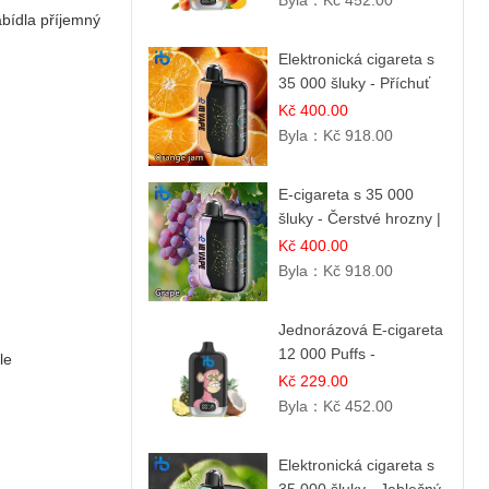
Byla：
Kč 452.00
abídla příjemný
Elektronická cigareta s
35 000 šluky - Příchuť
Pomerančový Džem |
Kč 400.00
Dlouhotrvající zážitek
Byla：
Kč 918.00
E-cigareta s 35 000
šluky - Čerstvé hrozny |
Osvěžující ovocná
Kč 400.00
příchuť
Byla：
Kč 918.00
Jednorázová E-cigareta
12 000 Puffs -
le
Ananasovo-Kokosová
Kč 229.00
Zmrzlina | Tropický
Byla：
Kč 452.00
dezert
Elektronická cigareta s