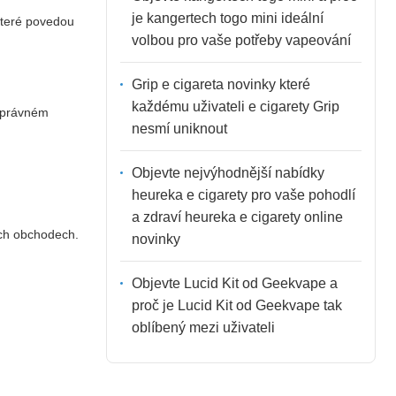
je kangertech togo mini ideální
 které povedou
volbou pro vaše potřeby vapeování
Grip e cigareta novinky které
každému uživateli e cigarety Grip
 správném
nesmí uniknout
Objevte nejvýhodnější nabídky
heureka e cigarety pro vaše pohodlí
a zdraví heureka e cigarety online
ých obchodech.
novinky
Objevte Lucid Kit od Geekvape a
proč je Lucid Kit od Geekvape tak
oblíbený mezi uživateli