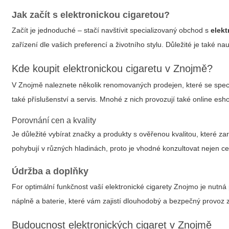
Jak začít s elektronickou cigaretou?
Začít je jednoduché – stačí navštívit specializovaný obchod s
elek
zařízení dle vašich preferencí a životního stylu. Důležité je také n
Kde koupit elektronickou cigaretu v Znojmě?
V Znojmě naleznete několik renomovaných prodejen, které se speci
také příslušenství a servis. Mnohé z nich provozují také online es
Porovnání cen a kvality
Je důležité vybírat značky a produkty s ověřenou kvalitou, které z
pohybují v různých hladinách, proto je vhodné konzultovat nejen cen
Údržba a doplňky
For optimální funkčnost vaší
elektronické cigarety Znojmo
je nutná 
náplně a baterie, které vám zajistí dlouhodobý a bezpečný provoz z
Budoucnost elektronických cigaret v Znojmě