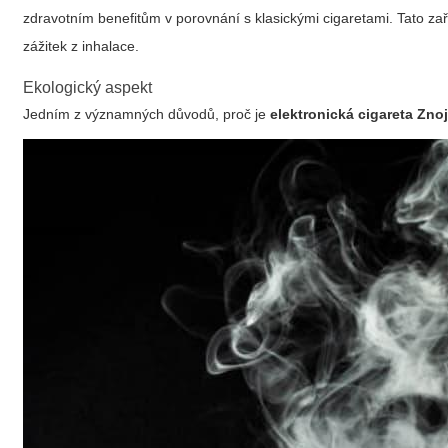
zdravotním benefitům v porovnání s klasickými cigaretami. Tato zař
zážitek z inhalace.
Ekologický aspekt
Jedním z významných důvodů, proč je
elektronická cigareta Zn