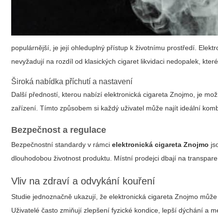
populárnější, je její ohleduplný přístup k životnímu prostředí. Elek
nevyžadují na rozdíl od klasických cigaret likvidaci nedopalek, které
Široká nabídka příchutí a nastavení
Další předností, kterou nabízí
elektronická cigareta Znojmo
, je mo
zařízení. Tímto způsobem si každý uživatel může najít ideální kom
Bezpečnost a regulace
Bezpečnostní standardy v rámci
elektronická cigareta Znojmo
jso
dlouhodobou životnost produktu. Místní prodejci dbají na transpar
Vliv na zdraví a odvykání kouření
Studie jednoznačně ukazují, že
elektronická cigareta Znojmo
může 
Uživatelé často zmiňují zlepšení fyzické kondice, lepší dýchání a