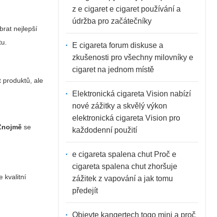
z e cigaret e cigaret používání a
údržba pro začátečníky
rat nejlepší
tu.
E cigareta forum diskuse a
zkušenosti pro všechny milovníky e
cigaret na jednom místě
t produktů, ale
Elektronická cigareta Vision nabízí
nové zážitky a skvělý výkon
elektronická cigareta Vision pro
 Znojmě
se
každodenní použití
e cigareta spalena chut Proč e
cigareta spalena chut zhoršuje
 kvalitní
zážitek z vapování a jak tomu
předejít
Objevte kangertech togo mini a proč