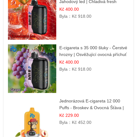
Jahodový led | Chladivá fresh
příchuť
Kč 400.00
Byla：
Kč 918.00
E-cigareta s 35 000 šluky - Čerstvé
hrozny | Osvěžující ovocná příchuť
Kč 400.00
Byla：
Kč 918.00
Jednorázová E-cigareta 12 000
Puffs - Broskev & Ovocná Šťáva |
Osvěžující ovocná směs
Kč 229.00
Byla：
Kč 452.00