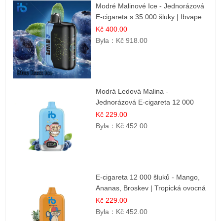
Modré Malinové Ice - Jednorázová
E-cigareta s 35 000 šluky | Ibvape
Kč 400.00
Byla：
Kč 918.00
Modrá Ledová Malina -
Jednorázová E-cigareta 12 000
šluků | Osvěžující Bobulová Příchuť
Kč 229.00
Byla：
Kč 452.00
E-cigareta 12 000 šluků - Mango,
Ananas, Broskev | Tropická ovocná
směs
Kč 229.00
Byla：
Kč 452.00