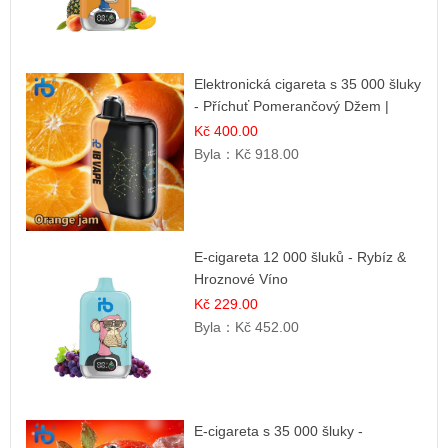
Elektronická cigareta s 35 000 šluky
- Příchuť Pomerančový Džem |
Dlouhotrvající zážitek
Kč 400.00
Byla：
Kč 918.00
E-cigareta 12 000 šluků - Rybíz &
Hroznové Víno
Kč 229.00
Byla：
Kč 452.00
E-cigareta s 35 000 šluky -