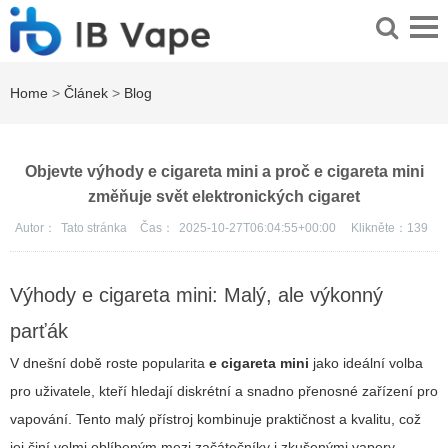
Home
>
Článek
>
Blog
Objevte výhody e cigareta mini a proč e cigareta mini
změňuje svět elektronických cigaret
Autor：
Tato stránka
Čas：
2025-10-27T06:04:55+00:00
Klikněte：
139
Výhody e cigareta mini: Malý, ale výkonný
parťák
V dnešní době roste popularita
e cigareta mini
jako ideální volba
pro uživatele, kteří hledají diskrétní a snadno přenosné zařízení pro
vapování. Tento malý přístroj
kombinuje praktičnost
a kvalitu, což
jej činí velmi oblíbeným mezi začátečníky i zkušenými vapery.