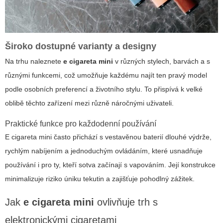
Široko dostupné varianty a designy
Na trhu naleznete
e cigareta mini
v různých stylech, barvách a s
různými funkcemi, což umožňuje každému najít ten pravý model
podle osobních preferencí a životního stylu. To přispívá k velké
oblibě těchto zařízení mezi různě náročnými uživateli.
Praktické funkce pro každodenní používání
E cigareta mini
často přichází s vestavěnou baterií dlouhé výdrže,
rychlým nabíjením a jednoduchým ovládáním, které usnadňuje
používání i pro ty, kteří sotva začínají s vapováním. Její konstrukce
minimalizuje riziko úniku tekutin a zajišťuje pohodlný zážitek.
Jak
e cigareta mini
ovlivňuje trh s
elektronickými cigaretami