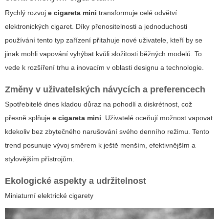
Rychlý rozvoj
e cigareta mini
transformuje celé odvětví
elektronických cigaret. Díky přenositelnosti a jednoduchosti
používání
tento typ zařízení přitahuje nové uživatele
, kteří by se
jinak mohli vapování vyhýbat kvůli složitosti běžných modelů. To
vede k rozšíření trhu a inovacím v oblasti designu a technologie.
Změny v uživatelských návycích a preferencech
Spotřebitelé dnes kladou důraz na pohodlí a diskrétnost, což
přesně splňuje
e cigareta mini
. Uživatelé oceňují možnost vapovat
kdekoliv bez zbytečného narušování svého denního režimu. Tento
trend posunuje vývoj směrem k ještě menším, efektivnějším a
stylovějším přístrojům.
Ekologické aspekty a udržitelnost
Miniaturní elektrické cigarety