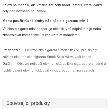
Záleží na modelu, ale většina zařízení nabízí baterii, která vydrží
celý den běžného používání.
Mohu použít různé druhy náplní s e cigaretou mini?
Většina e cigaret mini podporuje několik typů náplní, ale je třeba
zkontrolovat kompatibilitu s konkrétním modelem.
Předchozí：
Elektronická cigareta Smok Stick V8 pro skvělý
zážitek elektronická cigareta Smok Stick V8 ve vaší kapse
Další：
Objevte nejlepší elektronická balička cigaret pro snadné a
rychlé balení elektronická balička cigaret doma i na cestách
Související produkty