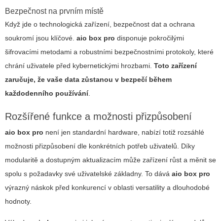
Bezpečnost na prvním místě
Když jde o technologická zařízení, bezpečnost dat a ochrana
soukromí jsou klíčové.
aio box pro
disponuje pokročilými
šifrovacími metodami a robustními bezpečnostními protokoly, které
chrání uživatele před kybernetickými hrozbami.
Toto zařízení
zaručuje, že vaše data zůstanou v bezpečí během
každodenního používání
.
Rozšířené funkce a možnosti přizpůsobení
aio box pro
není jen standardní hardware, nabízí totiž rozsáhlé
možnosti přizpůsobení dle konkrétních potřeb uživatelů. Díky
modularitě a dostupným aktualizacím může zařízení růst a měnit se
spolu s požadavky své uživatelské základny.
To dává
aio box pro
výrazný náskok před konkurencí v oblasti versatility a dlouhodobé
hodnoty
.