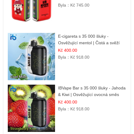
Byla：
Kč 745.00
E-cigareta s 35 000 šluky -
Osvěžující mentol | Čistá a svěží
chuť
Kč 400.00
Byla：
Kč 918.00
IBVape Bar s 35 000 šluky - Jahoda
& Kiwi | Osvěžující ovocná směs
Kč 400.00
Byla：
Kč 918.00