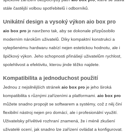
stále častější volbou spotřebitelů i odborníků.
Unikátní design a vysoký výkon
aio box pro
aio box pro
je navrženo tak, aby se dokonale přizpůsobilo
moderním nárokům uživatelů. Díky kompaktní konstrukci a
vylepšenému hardwaru nabízí nejen estetickou hodnotu, ale i
špičkový výkon.
Jeho schopnosti přinášejí uživatelům rychlost,
spolehlivost a efektivitu, kterou jinde těžko najdete
.
Kompatibilita a jednoduchost použití
Jednou z nejsilnějších stránek
aio box pro
je jeho široká
kompatibilita s různými zařízeními a platformami.
aio box pro
můžete snadno propojit se softwarem a systémy, což z něj činí
flexibilní nástroj nejen pro domácí, ale i profesionální využití.
Uživatelsky přívětivé rozhraní znamená, že i méně zkušení
uživatelé ocení, jak snadno lze zařízení ovládat a konfigurovat.