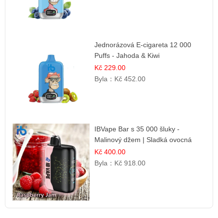
Jednorázová E-cigareta 12 000
Puffs - Jahoda & Kiwi
Kč 229.00
Byla：
Kč 452.00
IBVape Bar s 35 000 šluky -
Malinový džem | Sladká ovocná
příchuť
Kč 400.00
Byla：
Kč 918.00