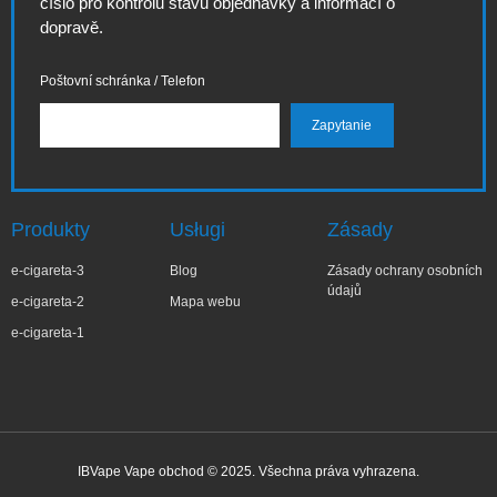
číslo pro kontrolu stavu objednávky a informací o
dopravě.
Poštovní schránka / Telefon
Produkty
Usługi
Zásady
e-cigareta-3
Blog
Zásady ochrany osobních
údajů
e-cigareta-2
Mapa webu
e-cigareta-1
IBVape Vape obchod © 2025. Všechna práva vyhrazena.
✕
Magd***na