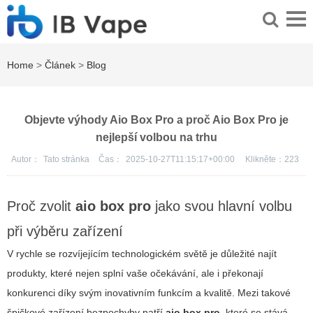
Home
>
Článek
>
Blog
Objevte výhody Aio Box Pro a proč Aio Box Pro je
nejlepší volbou na trhu
Autor：
Tato stránka
Čas：
2025-10-27T11:15:17+00:00
Klikněte：
223
Proč zvolit
aio box pro
jako svou hlavní volbu
při výběru zařízení
V rychle se rozvíjejícím technologickém světě je důležité najít
produkty, které nejen splní vaše očekávání, ale i překonají
konkurenci díky svým inovativním funkcím a kvalitě. Mezi takové
špičkové zařízení bezpochyby patří
aio box pro
, které se stává