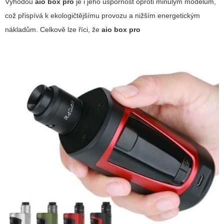
Výhodou
aio box pro
je i jeho úspornost oproti minulým modelům,
což přispívá k ekologičtějšímu provozu a nižším energetickým
nákladům. Celkově lze říci, že
aio box pro