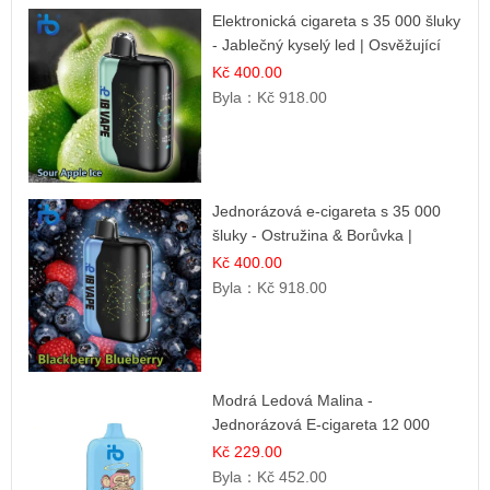
Elektronická cigareta s 35 000 šluky
- Jablečný kyselý led | Osvěžující
kyselá jablka
Kč 400.00
Byla：
Kč 918.00
Jednorázová e-cigareta s 35 000
šluky - Ostružina & Borůvka |
Intenzivní lesní směs
Kč 400.00
Byla：
Kč 918.00
Modrá Ledová Malina -
Jednorázová E-cigareta 12 000
šluků | Osvěžující Bobulová Příchuť
Kč 229.00
Byla：
Kč 452.00