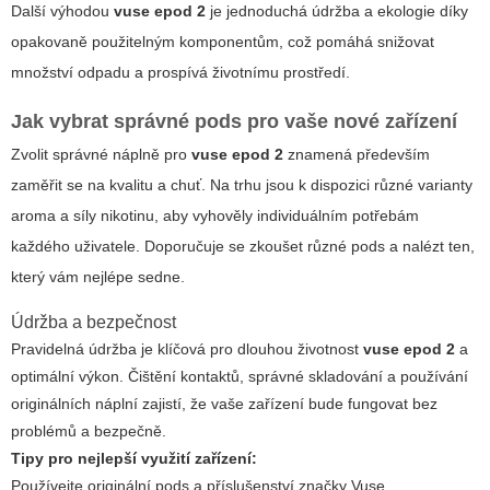
Další výhodou
vuse epod 2
je jednoduchá údržba a ekologie díky
opakovaně použitelným komponentům, což pomáhá snižovat
množství odpadu a prospívá životnímu prostředí.
Jak vybrat správné pods pro vaše nové zařízení
Zvolit správné náplně pro
vuse epod 2
znamená především
zaměřit se na kvalitu a chuť. Na trhu jsou k dispozici různé varianty
aroma a síly nikotinu, aby vyhověly individuálním potřebám
každého uživatele. Doporučuje se zkoušet různé pods a nalézt ten,
který vám nejlépe sedne.
Údržba a bezpečnost
Pravidelná údržba je klíčová pro dlouhou životnost
vuse epod 2
a
optimální výkon. Čištění kontaktů, správné skladování a používání
originálních náplní zajistí, že vaše zařízení bude fungovat bez
problémů a bezpečně.
Tipy pro nejlepší využití zařízení:
Používejte originální pods a příslušenství značky Vuse