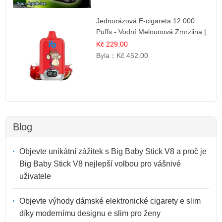
Jednorázová E-cigareta 12 000
Puffs - Vodní Melounová Zmrzlina |
Letní dezertní příchuť
Kč 229.00
Byla：
Kč 452.00
Blog
Objevte unikátní zážitek s Big Baby Stick V8 a proč je
Big Baby Stick V8 nejlepší volbou pro vášnivé
uživatele
Objevte výhody dámské elektronické cigarety e slim
díky modernímu designu e slim pro ženy