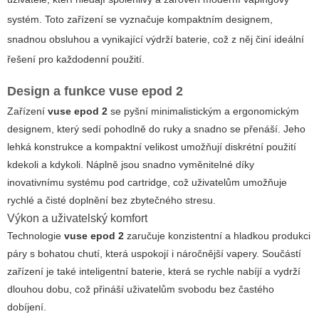
systém. Toto zařízení se vyznačuje kompaktním designem,
snadnou obsluhou a vynikající výdrží baterie, což z něj činí ideální
řešení pro každodenní použití.
Design a funkce
vuse epod 2
Zařízení
vuse epod 2
se pyšní minimalistickým a ergonomickým
designem, který sedí pohodlně do ruky a snadno se přenáší. Jeho
lehká konstrukce a kompaktní velikost umožňují diskrétní použití
kdekoli a kdykoli. Náplně jsou snadno vyměnitelné díky
inovativnímu systému pod cartridge, což uživatelům umožňuje
rychlé a čisté doplnění bez zbytečného stresu.
Výkon a uživatelský komfort
Technologie
vuse epod 2
zaručuje konzistentní a hladkou produkci
páry s bohatou chutí, která uspokojí i náročnější vapery. Součástí
zařízení je také inteligentní baterie, která se rychle nabíjí a vydrží
dlouhou dobu, což přináší uživatelům svobodu bez častého
dobíjení.