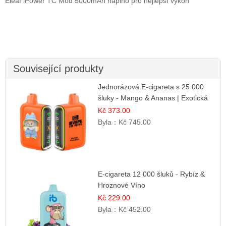
Eleaf iPower TC Mod 5000mAh naplno pro nejlepší výkon
Související produkty
Jednorázová E-cigareta s 25 000
šluky - Mango & Ananas | Exotická
ovocná směs
Kč 373.00
Byla：
Kč 745.00
E-cigareta 12 000 šluků - Rybíz &
Hroznové Víno
Kč 229.00
Byla：
Kč 452.00