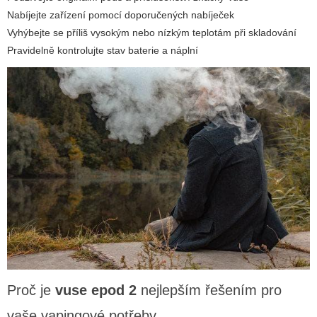
Nabíjejte zařízení pomocí doporučených nabíječek
Vyhýbejte se příliš vysokým nebo nízkým teplotám při skladování
Pravidelně kontrolujte stav baterie a náplní
Proč je
vuse epod 2
nejlepším řešením pro
vaše vapingové potřeby