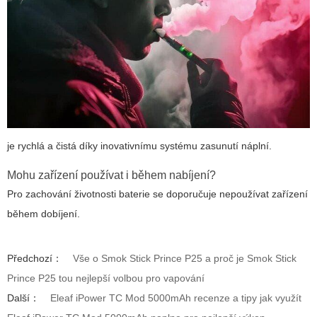
je rychlá a čistá díky inovativnímu systému zasunutí náplní.
Mohu zařízení používat i během nabíjení?
Pro zachování životnosti baterie se doporučuje nepoužívat zařízení
během dobíjení.
Předchozí：
Vše o Smok Stick Prince P25 a proč je Smok Stick
Prince P25 tou nejlepší volbou pro vapování
Další：
Eleaf iPower TC Mod 5000mAh recenze a tipy jak využít