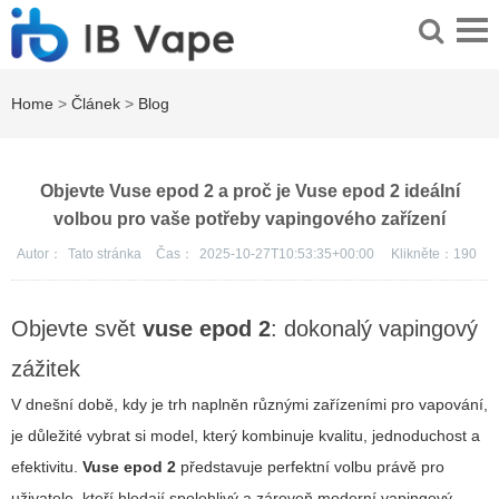
Home
>
Článek
>
Blog
Objevte Vuse epod 2 a proč je Vuse epod 2 ideální
volbou pro vaše potřeby vapingového zařízení
Autor：
Tato stránka
Čas：
2025-10-27T10:53:35+00:00
Klikněte：
190
Objevte svět
vuse epod 2
: dokonalý vapingový
zážitek
V dnešní době, kdy je trh naplněn různými zařízeními pro vapování,
je důležité vybrat si model, který kombinuje kvalitu, jednoduchost a
efektivitu.
Vuse epod 2
představuje perfektní volbu právě pro
uživatele, kteří hledají spolehlivý a zároveň moderní vapingový