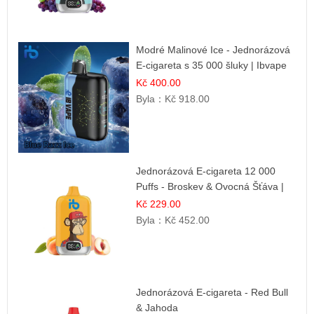
Modré Malinové Ice - Jednorázová
E-cigareta s 35 000 šluky | Ibvape
Kč 400.00
Byla：
Kč 918.00
Jednorázová E-cigareta 12 000
Puffs - Broskev & Ovocná Šťáva |
Osvěžující ovocná směs
Kč 229.00
Byla：
Kč 452.00
Jednorázová E-cigareta - Red Bull
& Jahoda