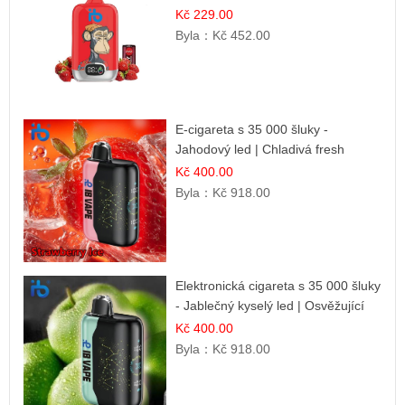
Kč 229.00
Byla：
Kč 452.00
E-cigareta s 35 000 šluky -
Jahodový led | Chladivá fresh
příchuť
Kč 400.00
Byla：
Kč 918.00
Elektronická cigareta s 35 000 šluky
- Jablečný kyselý led | Osvěžující
kyselá jablka
Kč 400.00
Byla：
Kč 918.00