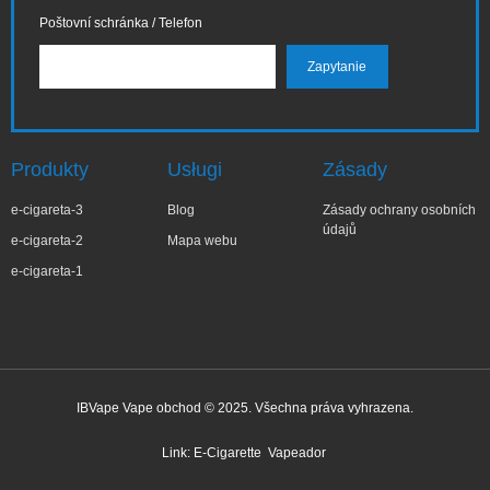
Poštovní schránka / Telefon
Produkty
Usługi
Zásady
e-cigareta-3
Blog
Zásady ochrany osobních
údajů
e-cigareta-2
Mapa webu
e-cigareta-1
IBVape Vape obchod © 2025. Všechna práva vyhrazena.
✕
Ma***a
Nedávný nákup
Link:
E-Cigarette
Vapeador