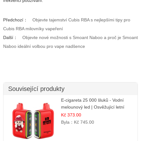
frekvenci používání.
Předchozí：
Objevte tajemství Cubis RBA s nejlepšími tipy pro
Cubis RBA milovníky vapeření
Další：
Objevte nové možnosti s Smoant Naboo a proč je Smoant
Naboo ideální volbou pro vape nadšence
Související produkty
E-cigareta 25 000 šluků - Vodní
melounový led | Osvěžující letní
příchuť
Kč 373.00
Byla：
Kč 745.00