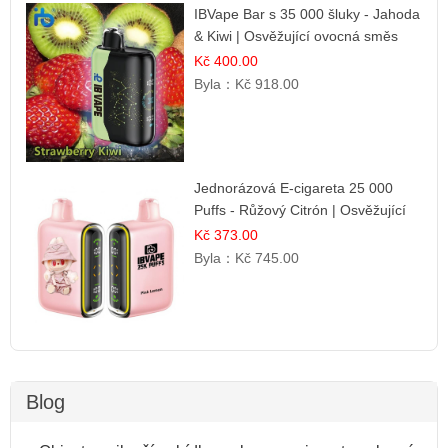
IBVape Bar s 35 000 šluky - Jahoda
& Kiwi | Osvěžující ovocná směs
Kč 400.00
Byla：
Kč 918.00
Jednorázová E-cigareta 25 000
Puffs - Růžový Citrón | Osvěžující
citrusová příchuť
Kč 373.00
Byla：
Kč 745.00
Blog