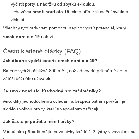
Vyčistit porty a nádržku od zbytků e-liquidu.
Uchovávat
smok nord aio 19
mimo přímé sluneční světlo a
vlhkost.
Všechny tyto rady vám pomohou naplno využít potenciál, který
smok nord aio 19
nabízí.
Často kladené otázky (FAQ)
Jak dlouho vydrží baterie
smok nord aio 19
?
Baterie vydrží přibližně 800 mAh, což odpovídá průměrné denní
zátěži běžného uživatele.
Je
smok nord aio 19
vhodný pro začátečníky?
Ano, díky jednoduchému ovládání a bezpečnostním prvkům je
skvělou volbou pro ty, kteří s vapováním začínají.
Jak často je potřeba měnit cívky?
V ideálním případě mějte nové cívky každé 1-2 týdny v závislosti na