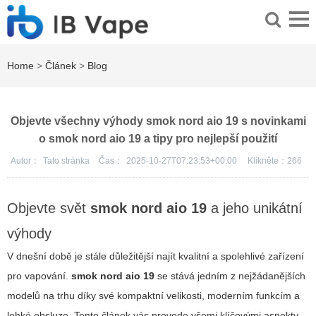
Home
>
Článek
>
Blog
Objevte všechny výhody smok nord aio 19 s novinkami
o smok nord aio 19 a tipy pro nejlepší použití
Autor：
Tato stránka
Čas：
2025-10-27T07:23:53+00:00
Klikněte：
266
Objevte svět
smok nord aio 19
a jeho unikátní
výhody
V dnešní době je stále důležitější najít kvalitní a spolehlivé zařízení
pro vapování.
smok nord aio 19
se stává jedním z nejžádanějších
modelů na trhu díky své kompaktní velikosti, moderním funkcím a
lehké obsluze. Tento článek vás provede všemi klíčovými aspekty,