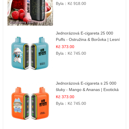
Byla：
Kč 918.00
Jednorázová E-cigareta 25 000
Puffs - Ostružina & Borůvka | Lesní
ovocná směs
Kč 373.00
Byla：
Kč 745.00
Jednorázová E-cigareta s 25 000
šluky - Mango & Ananas | Exotická
ovocná směs
Kč 373.00
Byla：
Kč 745.00