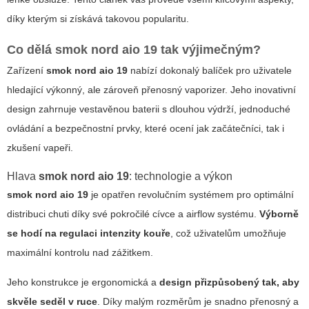
díky kterým si získává takovou popularitu.
Co dělá
smok nord aio 19
tak výjimečným?
Zařízení
smok nord aio 19
nabízí dokonalý balíček pro uživatele
hledající výkonný, ale zároveň přenosný vaporizer.
Jeho inovativní
design
zahrnuje vestavěnou baterii s dlouhou výdrží, jednoduché
ovládání a bezpečnostní prvky, které ocení jak začátečníci, tak i
zkušení vapeři.
Hlava
smok nord aio 19
: technologie a výkon
smok nord aio 19
je opatřen revolučním systémem pro optimální
distribuci chuti díky své pokročilé cívce a airflow systému.
Výborně
se hodí na regulaci intenzity kouře
, což uživatelům umožňuje
maximální kontrolu nad zážitkem.
Jeho konstrukce je ergonomická a
design přizpůsobený tak, aby
skvěle seděl v ruce
. Díky malým rozměrům je snadno přenosný a