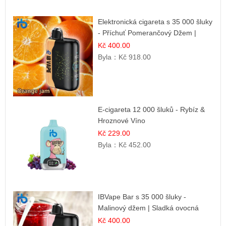
Elektronická cigareta s 35 000 šluky
- Příchuť Pomerančový Džem |
Dlouhotrvající zážitek
Kč 400.00
Byla：
Kč 918.00
E-cigareta 12 000 šluků - Rybíz &
Hroznové Víno
Kč 229.00
Byla：
Kč 452.00
IBVape Bar s 35 000 šluky -
Malinový džem | Sladká ovocná
příchuť
Kč 400.00