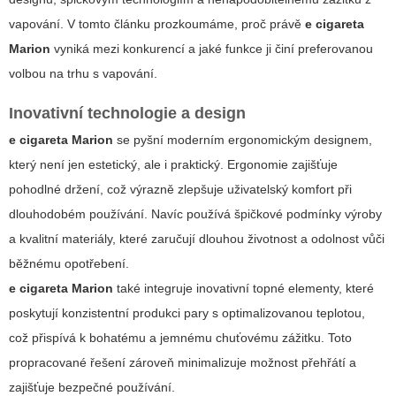
vapování. V tomto článku prozkoumáme, proč právě
e cigareta
Marion
vyniká mezi konkurencí a jaké funkce ji činí preferovanou
volbou na trhu s vapování.
Inovativní technologie a design
e cigareta Marion
se pyšní moderním ergonomickým designem,
který není jen estetický, ale i praktický. Ergonomie zajišťuje
pohodlné držení, což výrazně zlepšuje uživatelský komfort při
dlouhodobém používání. Navíc používá špičkové podmínky výroby
a kvalitní materiály, které zaručují dlouhou životnost a odolnost vůči
běžnému opotřebení.
e cigareta Marion
také integruje inovativní topné elementy, které
poskytují konzistentní produkci pary s optimalizovanou teplotou,
což přispívá k bohatému a jemnému chuťovému zážitku. Toto
propracované řešení zároveň minimalizuje možnost přehřátí a
zajišťuje bezpečné používání.