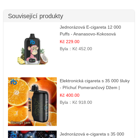
Související produkty
Jednorázová E-cigareta 12 000
Puffs - Ananasovo-Kokosová
Zmrzlina | Tropický dezert
Kč 229.00
Byla：
Kč 452.00
Elektronická cigareta s 35 000 šluky
- Příchuť Pomerančový Džem |
Dlouhotrvající zážitek
Kč 400.00
Byla：
Kč 918.00
Jednorázová e-cigareta s 35 000