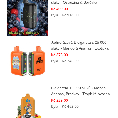
šluky - Ostružina & Borůvka |
Intenzivní lesní směs
Kč 400.00
Byla：
Kč 918.00
Jednorázová E-cigareta s 25 000
šluky - Mango & Ananas | Exotická
ovocná směs
Kč 373.00
Byla：
Kč 745.00
E-cigareta 12 000 šluků - Mango,
Ananas, Broskev | Tropická ovocná
směs
Kč 229.00
Byla：
Kč 452.00