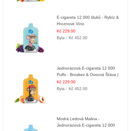
E-cigareta 12 000 šluků - Rybíz &
Hroznové Víno
Kč 229.00
Byla：
Kč 452.00
Jednorázová E-cigareta 12 000
Puffs - Broskev & Ovocná Šťáva |
Osvěžující ovocná směs
Kč 229.00
Byla：
Kč 452.00
Modrá Ledová Malina -
Jednorázová E-cigareta 12 000