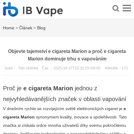
Home
>
Článek
>
Blog
Objevte tajemství e cigareta Marion a proč e cigareta
Marion dominuje trhu s vapováním
Autor：
Tato stránka
Čas：
2025-10-27T15:32:25+00:00
Klikněte：
172
Proč je
e cigareta Marion
jednou z
nejvyhledávanějších značek v oblasti vapování
V dnešním rychle se rozvíjejícím světě elektronických cigaret je
e
cigareta Marion
synonymem kvality, inovace a spolehlivosti. Tato
značka si získala srdce mnoha uživatelů díky svému pokročilému
designu, špičkovým technologiím a nenapodobitelnému zážitku z