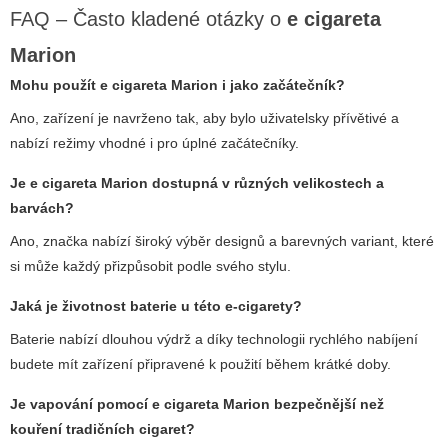
FAQ – Často kladené otázky o
e cigareta
Marion
Mohu použít
e cigareta Marion
i jako začátečník?
Ano, zařízení je navrženo tak, aby bylo uživatelsky přívětivé a
nabízí režimy vhodné i pro úplné začátečníky.
Je
e cigareta Marion
dostupná v různých velikostech a
barvách?
Ano, značka nabízí široký výběr designů a barevných variant, které
si může každý přizpůsobit podle svého stylu.
Jaká je životnost baterie u této e-cigarety?
Baterie nabízí dlouhou výdrž a díky technologii rychlého nabíjení
budete mít zařízení připravené k použití během krátké doby.
Je vapování pomocí
e cigareta Marion
bezpečnější než
kouření tradičních cigaret?