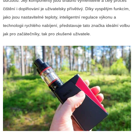
údržbou. Její komponenty jsou snadno vyměnitelné a celý proces
čištění i doplňování je uživatelsky přívětivý. Díky vyspělým funkcím,
jako jsou nastavitelné teploty, inteligentní regulace výkonu a
technologii rychlého nabíjení, představuje tato značka ideální volbu
jak pro začátečníky, tak pro zkušené uživatele.