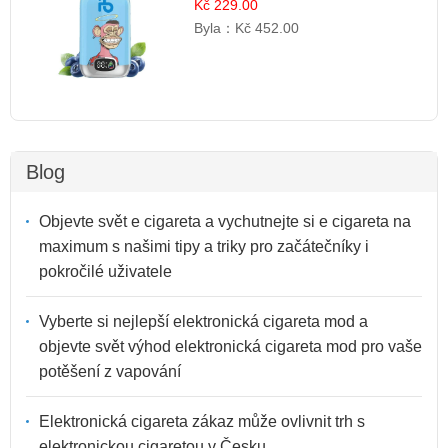
šluků | Osvěžující Bobulová Příchuť
Kč 229.00
Byla：
Kč 452.00
Blog
Objevte svět e cigareta a vychutnejte si e cigareta na
maximum s našimi tipy a triky pro začátečníky i
pokročilé uživatele
Vyberte si nejlepší elektronická cigareta mod a
objevte svět výhod elektronická cigareta mod pro vaše
potěšení z vapování
Elektronická cigareta zákaz může ovlivnit trh s
elektronickou cigaretou v Česku