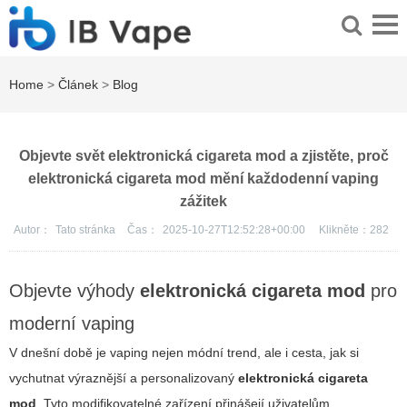
Home
>
Článek
>
Blog
Objevte svět elektronická cigareta mod a zjistěte, proč
elektronická cigareta mod mění každodenní vaping
zážitek
Autor：
Tato stránka
Čas：
2025-10-27T12:52:28+00:00
Klikněte：
282
Objevte výhody
elektronická cigareta mod
pro
moderní vaping
V dnešní době je vaping nejen módní trend, ale i cesta, jak si
vychutnat výraznější a personalizovaný
elektronická cigareta
mod
. Tyto modifikovatelné zařízení přinášejí uživatelům