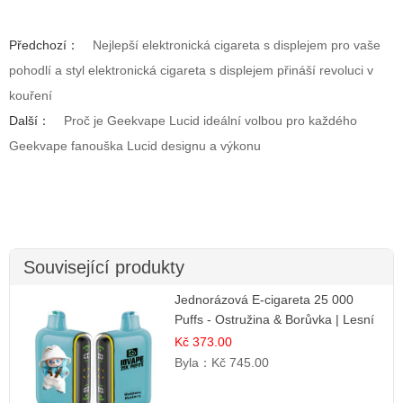
Předchozí：
Nejlepší elektronická cigareta s displejem pro vaše
pohodlí a styl elektronická cigareta s displejem přináší revoluci v
kouření
Další：
Proč je Geekvape Lucid ideální volbou pro každého
Geekvape fanouška Lucid designu a výkonu
Související produkty
Jednorázová E-cigareta 25 000
Puffs - Ostružina & Borůvka | Lesní
ovocná směs
Kč 373.00
Byla：
Kč 745.00