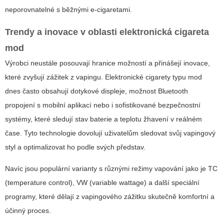
neporovnatelné s běžnými e-cigaretami.
Trendy a inovace v oblasti
elektronická cigareta
mod
Výrobci neustále posouvají hranice možností a přinášejí inovace,
které zvyšují zážitek z vapingu. Elektronické cigarety typu mod
dnes často obsahují dotykové displeje, možnost Bluetooth
propojení s mobilní aplikací nebo i sofistikované bezpečnostní
systémy, které sledují stav baterie a teplotu žhavení v reálném
čase. Tyto technologie dovolují uživatelům sledovat svůj vapingový
styl a optimalizovat ho podle svých představ.
Navíc jsou populární varianty s různými režimy vapování jako je TC
(temperature control), VW (variable wattage) a další speciální
programy, které dělají z vapingového zážitku skutečně komfortní a
účinný proces.