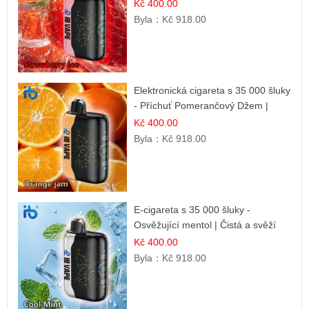
příchuť
Kč 400.00
Byla：
Kč 918.00
Elektronická cigareta s 35 000 šluky
- Příchuť Pomerančový Džem |
Dlouhotrvající zážitek
Kč 400.00
Byla：
Kč 918.00
E-cigareta s 35 000 šluky -
Osvěžující mentol | Čistá a svěží
chuť
Kč 400.00
Byla：
Kč 918.00