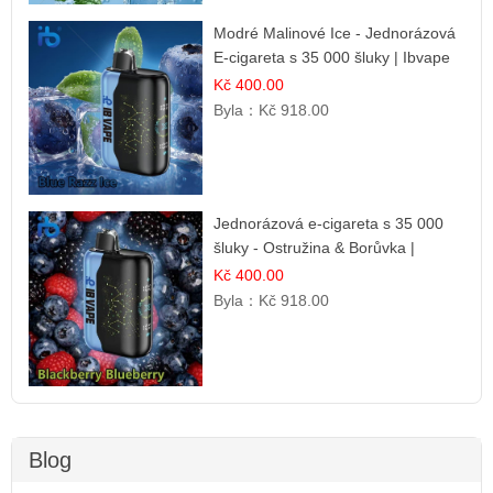
Modré Malinové Ice - Jednorázová
E-cigareta s 35 000 šluky | Ibvape
Kč 400.00
Byla：
Kč 918.00
Jednorázová e-cigareta s 35 000
šluky - Ostružina & Borůvka |
Intenzivní lesní směs
Kč 400.00
Byla：
Kč 918.00
Blog