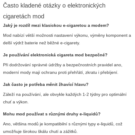
Často kladené otázky o elektronických
cigaretách mod
Jaký je rozdíl mezi klasickou e-cigaretou a modem?
Mod nabízí větší možnosti nastavení výkonu, výměny komponent a
delší výdrž baterie než běžné e-cigarety.
Je používání
elektronická cigareta mod
bezpečné?
Při dodržování správné údržby a bezpečnostních pravidel ano,
moderní mody mají ochranu proti přehřátí, zkratu i přebíjení.
Jak často je potřeba měnit žhavící hlavu?
Záleží na používání, ale obvykle každých 1-2 týdny pro optimální
chuť a výkon.
Mohu mod používat s různými druhy e-liquidů?
Ano, většina modů je kompatibilní s různými typy e-liquidů, což
umožňuje širokou škálu chutí a zážitků.