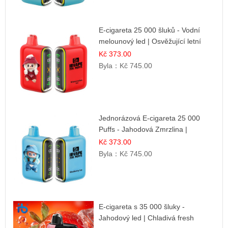
E-cigareta 25 000 šluků - Vodní
melounový led | Osvěžující letní
příchuť
Kč 373.00
Byla：
Kč 745.00
Jednorázová E-cigareta 25 000
Puffs - Jahodová Zmrzlina |
Krémová sladká příchuť
Kč 373.00
Byla：
Kč 745.00
E-cigareta s 35 000 šluky -
Jahodový led | Chladivá fresh