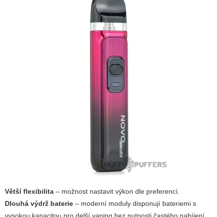
Větší flexibilita
– možnost nastavit výkon dle preferencí.
Dlouhá výdrž baterie
– moderní moduly disponují bateriemi s
vysokou kapacitou pro delší vaping bez nutnosti častého nabíjení.