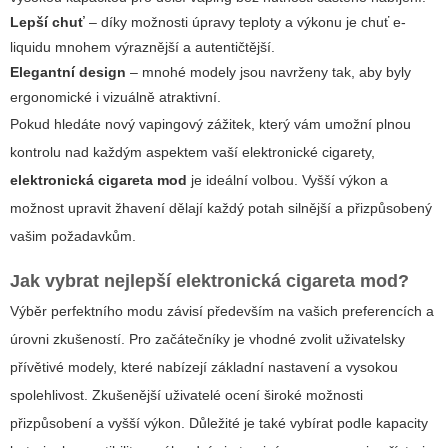
Lepší chuť
– díky možnosti úpravy teploty a výkonu je chuť e-
liquidu mnohem výraznější a autentičtější.
Elegantní design
– mnohé modely jsou navrženy tak, aby byly
ergonomické i vizuálně atraktivní.
Pokud hledáte nový vapingový zážitek, který vám umožní plnou
kontrolu nad každým aspektem vaší elektronické cigarety,
elektronická cigareta mod
je ideální volbou. Vyšší výkon a
možnost upravit žhavení dělají každý potah silnější a přizpůsobený
vašim požadavkům.
Jak vybrat nejlepší
elektronická cigareta mod
?
Výběr perfektního modu závisí především na vašich preferencích a
úrovni zkušeností. Pro začátečníky je vhodné zvolit
uživatelsky
přívětivé modely
, které nabízejí základní nastavení a vysokou
spolehlivost. Zkušenější uživatelé ocení široké možnosti
přizpůsobení a vyšší výkon. Důležité je také vybírat podle kapacity