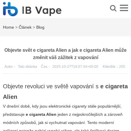
Home
>
Článek
>
Blog
Objevte svět e cigareta Alien a jak e cigareta Alien může
změnit váš zážitek z vapování
Autor：
Tato stránka
Čas：
2025-10-27T18:07:34+00:00
Klikněte：
205
Objevte revoluci ve světě vapování s
e cigareta
Alien
V dnešní době, kdy jsou elektronické cigarety stále populárnější,
představuje
e cigareta Alien
jeden z nejpokročilejších a zároveň
módních způsobů, jak si vychutnat vapování. Tento moderní
zařízení nejenže nabízí vysoký výkon, ale také špičkový design,