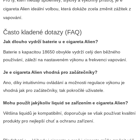
Pro ty, kteří hledají spolehlivý, stylový a výkonný přístroj, je
e
cigareta Alien
ideální volbou, která dokáže zcela změnit zážitek z
vapování.
Často kladené dotazy (FAQ)
Jak dlouho vydrží baterie u
e cigareta Alien
?
Baterie s kapacitou 18650 obvykle vydrží celý den běžného
používání, záleží na nastaveném výkonu a frekvenci vapování.
Je
e cigareta Alien
vhodná pro začátečníky?
Ano, díky intuitivnímu ovládání a možnosti regulace výkonu je
vhodná jak pro začátečníky, tak pokročilé uživatele.
Mohu použít jakýkoliv liquid se zařízením
e cigareta Alien
?
Většina liquidů je kompatibilní, doporučuje se však používat kvalitní
produkty pro nejlepší chuť a ochranu zařízení.