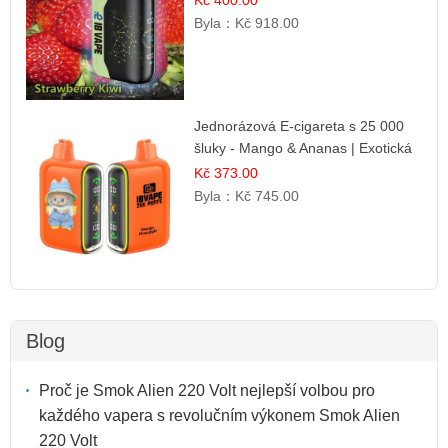
Byla：
Kč 918.00
Jednorázová E-cigareta s 25 000
šluky - Mango & Ananas | Exotická
ovocná směs
Kč 373.00
Byla：
Kč 745.00
Blog
Proč je Smok Alien 220 Volt nejlepší volbou pro
každého vapera s revolučním výkonem Smok Alien
220 Volt