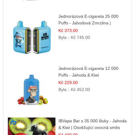
Jednorázová E-cigareta 25 000
Puffs - Jahodová Zmrzlina |
Krémová sladká příchuť
Kč 373.00
Byla：
Kč 745.00
Jednorázová E-cigareta 12 000
Puffs - Jahoda & Kiwi
Kč 229.00
Byla：
Kč 452.00
IBVape Bar s 35 000 šluky - Jahoda
& Kiwi | Osvěžující ovocná směs
Kč 400.00