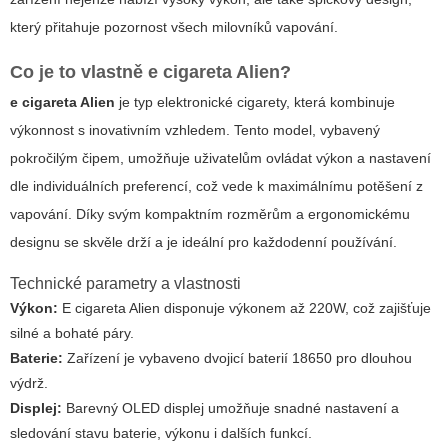
který přitahuje pozornost všech milovníků vapování.
Co je to vlastně
e cigareta Alien
?
e cigareta Alien
je typ elektronické cigarety, která kombinuje
výkonnost s inovativním vzhledem. Tento model, vybavený
pokročilým čipem, umožňuje uživatelům ovládat výkon a nastavení
dle individuálních preferencí, což vede k maximálnímu potěšení z
vapování. Díky svým kompaktním rozměrům a ergonomickému
designu se skvěle drží a je ideální pro každodenní používání.
Technické parametry a vlastnosti
Výkon:
E cigareta Alien disponuje výkonem až 220W, což zajišťuje
silné a bohaté páry.
Baterie:
Zařízení je vybaveno dvojicí baterií 18650 pro dlouhou
výdrž.
Displej:
Barevný OLED displej umožňuje snadné nastavení a
sledování stavu baterie, výkonu i dalších funkcí.