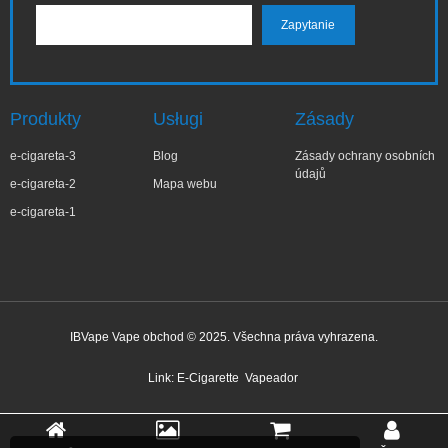
Produkty
Usługi
Zásady
e-cigareta-3
Blog
Zásady ochrany osobních
údajů
e-cigareta-2
Mapa webu
e-cigareta-1
IBVape Vape obchod © 2025. Všechna práva vyhrazena.
✕
Magd***na
Nedávný nákup
Link:
E-Cigarette
Vapeador
Před 1 hodinou