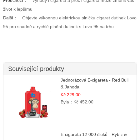
Předchozí：
Výhody i cigareta a proč i cigareta může změnit váš
život k lepšímu
Další：
Objevte výkonnou elektrickou plničku cigaret dutinek Lovo
95 pro snadné a rychlé plnění dutinek s Lovo 95 na trhu
Související produkty
Jednorázová E-cigareta - Red Bull
& Jahoda
Kč 229.00
Byla：
Kč 452.00
E-cigareta 12 000 šluků - Rybíz &