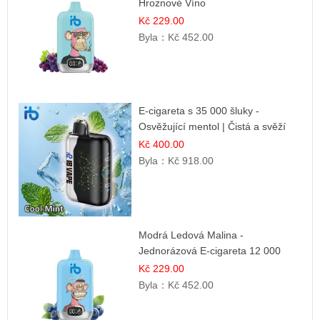
Hroznové Víno
Kč 229.00
Byla：
Kč 452.00
E-cigareta s 35 000 šluky -
Osvěžující mentol | Čistá a svěží
chuť
Kč 400.00
Byla：
Kč 918.00
Modrá Ledová Malina -
Jednorázová E-cigareta 12 000
šluků | Osvěžující Bobulová Příchuť
Kč 229.00
Byla：
Kč 452.00