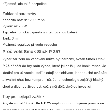
příjemné, ale také bezpečné.
Základní parametry
Kapacita baterie: 2000mAh
Výkon: až 25 W
Typ: elektronická cigareta s integrovanou baterií
Tank: 3 ml
Možnost regulace přívodu vzduchu
Proč volit
Smok Stick P 25
?
Výběr zařízení na vapování může být náročný, avšak
Smok Stick
P 25
přináší do hry řadu výhod, které jej odlišují od konkurence. Je
ideální pro uživatele, kteří hledají spolehlivost, jednoduché ovládání
a kvalitní chuť bez kompromisů. Jeho technologie zajišťují hladký
chod a dlouhou životnost, což z něj dělá skvělou investici.
Tipy pro nejlepší zážitek
Abyste si užili
Smok Stick P 25
naplno, doporučujeme pravidelně
čistit tank a používat kvalitní e-liquidy. Správná péče o zařízení