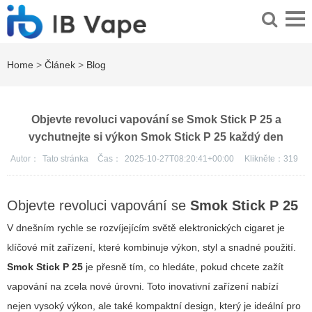
Home
>
Článek
>
Blog
Objevte revoluci vapování se Smok Stick P 25 a
vychutnejte si výkon Smok Stick P 25 každý den
Autor：
Tato stránka
Čas：
2025-10-27T08:20:41+00:00
Klikněte：
319
Objevte revoluci vapování se
Smok Stick P 25
V dnešním rychle se rozvíjejícím světě elektronických cigaret je
klíčové mít zařízení, které kombinuje výkon, styl a snadné použití.
Smok Stick P 25
je přesně tím, co hledáte, pokud chcete zažít
vapování na zcela nové úrovni. Toto inovativní zařízení nabízí
nejen vysoký výkon, ale také kompaktní design, který je ideální pro