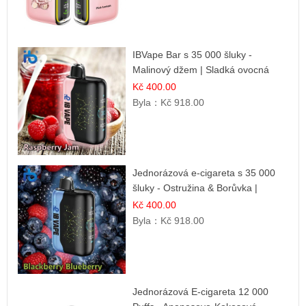
IBVape Bar s 35 000 šluky -
Malinový džem | Sladká ovocná
příchuť
Kč 400.00
Byla：
Kč 918.00
Jednorázová e-cigareta s 35 000
šluky - Ostružina & Borůvka |
Intenzivní lesní směs
Kč 400.00
Byla：
Kč 918.00
Jednorázová E-cigareta 12 000