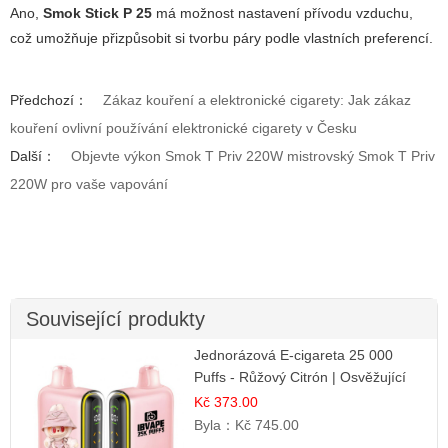
Ano,
Smok Stick P 25
má možnost nastavení přívodu vzduchu,
což umožňuje přizpůsobit si tvorbu páry podle vlastních preferencí.
Předchozí：
Zákaz kouření a elektronické cigarety: Jak zákaz
kouření ovlivní používání elektronické cigarety v Česku
Další：
Objevte výkon Smok T Priv 220W mistrovský Smok T Priv
220W pro vaše vapování
Související produkty
Jednorázová E-cigareta 25 000
Puffs - Růžový Citrón | Osvěžující
citrusová příchuť
Kč 373.00
Byla：
Kč 745.00