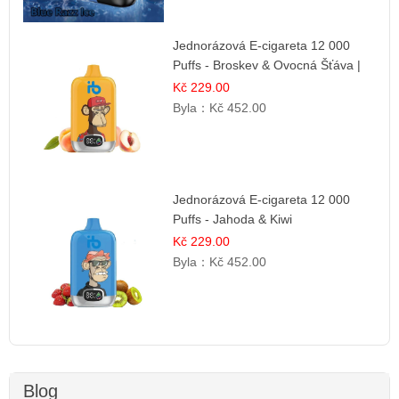
Jednorázová E-cigareta 12 000
Puffs - Broskev & Ovocná Šťáva |
Osvěžující ovocná směs
Kč 229.00
Byla：
Kč 452.00
Jednorázová E-cigareta 12 000
Puffs - Jahoda & Kiwi
Kč 229.00
Byla：
Kč 452.00
Blog