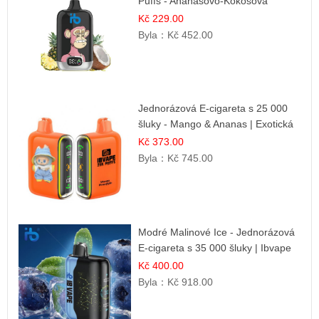
Puffs - Ananasovo-Kokosová
Zmrzlina | Tropický dezert
Kč 229.00
Byla：
Kč 452.00
Jednorázová E-cigareta s 25 000
šluky - Mango & Ananas | Exotická
ovocná směs
Kč 373.00
Byla：
Kč 745.00
Modré Malinové Ice - Jednorázová
E-cigareta s 35 000 šluky | Ibvape
Kč 400.00
Byla：
Kč 918.00