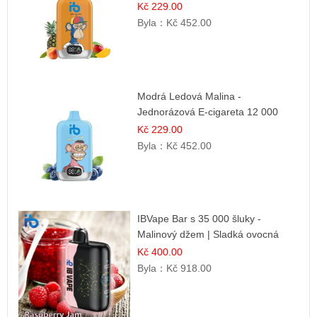
směs
Kč 229.00
Byla：
Kč 452.00
Modrá Ledová Malina -
Jednorázová E-cigareta 12 000
šluků | Osvěžující Bobulová Příchuť
Kč 229.00
Byla：
Kč 452.00
IBVape Bar s 35 000 šluky -
Malinový džem | Sladká ovocná
příchuť
Kč 400.00
Byla：
Kč 918.00