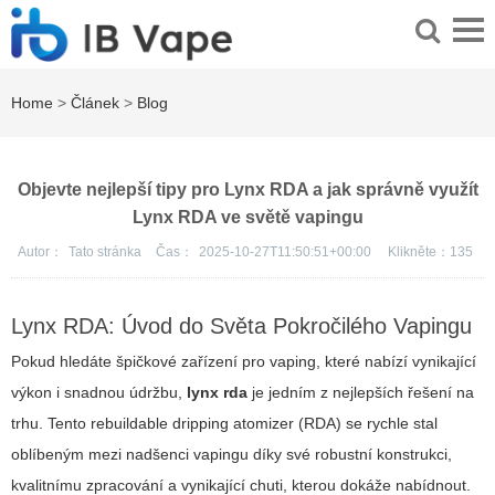
Home
>
Článek
>
Blog
Objevte nejlepší tipy pro Lynx RDA a jak správně využít
Lynx RDA ve světě vapingu
Autor：
Tato stránka
Čas：
2025-10-27T11:50:51+00:00
Klikněte：
135
Lynx RDA: Úvod do Světa Pokročilého Vapingu
Pokud hledáte špičkové zařízení pro vaping, které nabízí vynikající
výkon i snadnou údržbu,
lynx rda
je jedním z nejlepších řešení na
trhu. Tento rebuildable dripping atomizer (RDA) se rychle stal
oblíbeným mezi nadšenci vapingu díky své robustní konstrukci,
kvalitnímu zpracování a vynikající chuti, kterou dokáže nabídnout.