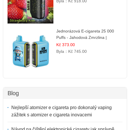
Byla：
Kč 918.00
Jednorázová E-cigareta 25 000
Puffs - Jahodová Zmrzlina |
Krémová sladká příchuť
Kč 373.00
Byla：
Kč 745.00
Blog
Nejlepší atomizer e cigareta pro dokonalý vaping
zážitek s atomizer e cigareta inovacemi
Návod na čištění elektronické cigarety jak správně