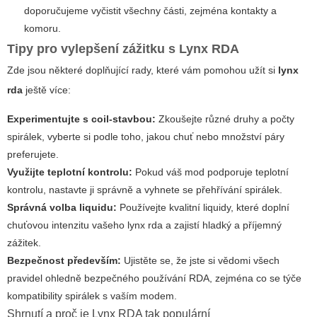
doporučujeme vyčistit všechny části, zejména kontakty a
komoru.
Tipy pro vylepšení zážitku s Lynx RDA
Zde jsou některé doplňující rady, které vám pomohou užít si
lynx
rda
ještě více:
Experimentujte s coil-stavbou:
Zkoušejte různé druhy a počty
spirálek, vyberte si podle toho, jakou chuť nebo množství páry
preferujete.
Využijte teplotní kontrolu:
Pokud váš mod podporuje teplotní
kontrolu, nastavte ji správně a vyhnete se přehřívání spirálek.
Správná volba liquidu:
Používejte kvalitní liquidy, které doplní
chuťovou intenzitu vašeho
lynx rda
a zajistí hladký a příjemný
zážitek.
Bezpečnost především:
Ujistěte se, že jste si vědomi všech
pravidel ohledně bezpečného používání RDA, zejména co se týče
kompatibility spirálek s vaším modem.
Shrnutí a proč je Lynx RDA tak populární