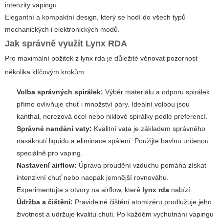
intenzity vapingu.
Elegantní a kompaktní design, který se hodí do všech typů
mechanických i elektronických modů.
Jak správně využít
Lynx RDA
Pro maximální požitek z
lynx rda
je důležité věnovat pozornost
několika klíčovým krokům:
Volba správných spirálek:
Výběr materiálu a odporu spirálek
přímo ovlivňuje chuť i množství páry. Ideální volbou jsou
kanthal, nerezová ocel nebo niklové spirálky podle preferencí.
Správné nandání vaty:
Kvalitní vata je základem správného
nasáknutí liquidu a eliminace spálení. Použijte bavlnu určenou
speciálně pro vaping.
Nastavení airflow:
Úprava proudění vzduchu pomáhá získat
intenzivní chuť nebo naopak jemnější rovnováhu.
Experimentujte s otvory na airflow, které
lynx rda
nabízí.
Údržba a čištění:
Pravidelné čištění atomizéru prodlužuje jeho
životnost a udržuje kvalitu chuti. Po každém vychutnání vapingu