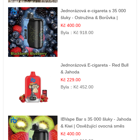
Jednorázová e-cigareta s 35 000
šluky - Ostružina & Borůvka |
Intenzivní lesní směs
Kč 400.00
Byla：
Kč 918.00
Jednorázová E-cigareta - Red Bull
& Jahoda
Kč 229.00
Byla：
Kč 452.00
IBVape Bar s 35 000 šluky - Jahoda
& Kiwi | Osvěžující ovocná směs
Kč 400.00