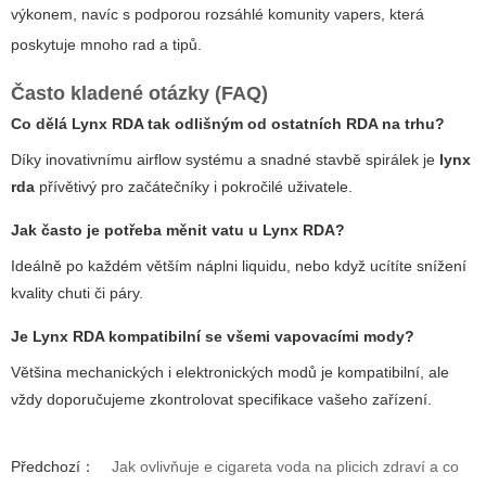
výkonem, navíc s podporou rozsáhlé komunity vapers, která
poskytuje mnoho rad a tipů.
Často kladené otázky (FAQ)
Co dělá Lynx RDA tak odlišným od ostatních RDA na trhu?
Díky inovativnímu airflow systému a snadné stavbě spirálek je
lynx
rda
přívětivý pro začátečníky i pokročilé uživatele.
Jak často je potřeba měnit vatu u Lynx RDA?
Ideálně po každém větším náplni liquidu, nebo když ucítíte snížení
kvality chuti či páry.
Je Lynx RDA kompatibilní se všemi vapovacími mody?
Většina mechanických i elektronických modů je kompatibilní, ale
vždy doporučujeme zkontrolovat specifikace vašeho zařízení.
Předchozí：
Jak ovlivňuje e cigareta voda na plicich zdraví a co