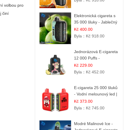
Byla：
Kč 918.00
ní volbou pro
 činí
Elektronická cigareta s
35 000 šluky - Jablečný
kyselý led | Osvěžující
Kč 400.00
kyselá jablka
Byla：
Kč 918.00
Jednorázová E-cigareta
12 000 Puffs -
Ananasovo-Kokosová
Kč 229.00
Zmrzlina | Tropický
Byla：
Kč 452.00
dezert
E-cigareta 25 000 šluků
- Vodní melounový led |
Osvěžující letní příchuť
Kč 373.00
Byla：
Kč 745.00
Modré Malinové Ice -