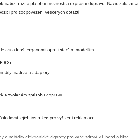
b nabízí různé platební možnosti a expresní dopravu. Navíc zákazníci
ispozici pro zodpovězení veškerých dotazů.
odezvu a lepší ergonomii oproti starším modelům.
sklep
?
ní díly, nádrže a adaptéry.
litě a zvoleném způsobu dopravy.
sledovat jejich instrukce pro vyřízení reklamace.
ndy a nabídky elektronické cigarety pro vaše zdraví v Liberci a Nise