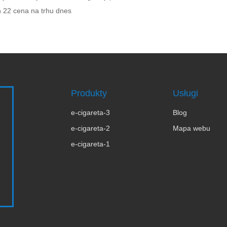
n 22 cena na trhu dnes
Produkty
Usługi
e-cigareta-3
Blog
e-cigareta-2
Mapa webu
e-cigareta-1