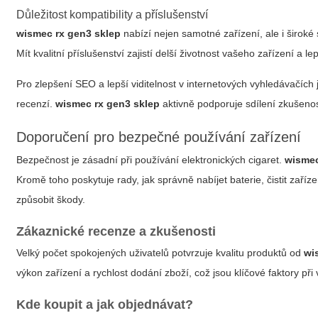
Důležitost kompatibility a příslušenství
wismec rx gen3 sklep
nabízí nejen samotné zařízení, ale i široké
Mít kvalitní příslušenství zajistí delší životnost vašeho zařízení a l
Pro zlepšení SEO a lepší viditelnost v internetových vyhledávačíc
recenzí.
wismec rx gen3 sklep
aktivně podporuje sdílení zkušenos
Doporučení pro bezpečné používání zařízení
Bezpečnost je zásadní při používání elektronických cigaret.
wismec
Kromě toho poskytuje rady, jak správně nabíjet baterie, čistit zaří
způsobit škody.
Zákaznické recenze a zkušenosti
Velký počet spokojených uživatelů potvrzuje kvalitu produktů od
wi
výkon zařízení a rychlost dodání zboží, což jsou klíčové faktory př
Kde koupit a jak objednávat?