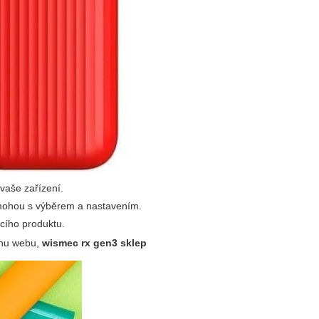
 vaše zařízení.
omohou s výběrem a nastavením.
cího produktu.
gnu webu,
wismec rx gen3 sklep