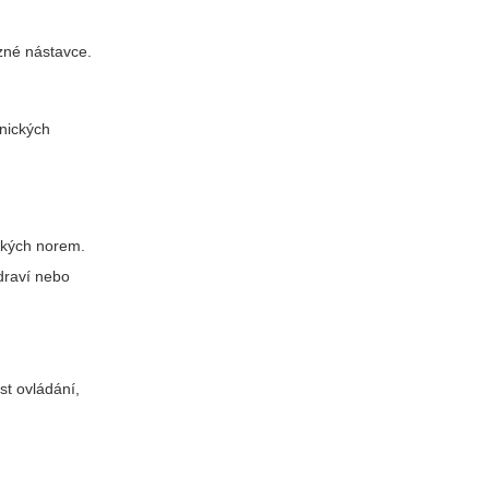
ůzné nástavce.
znických
pských norem.
zdraví nebo
st ovládání,