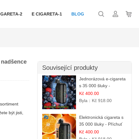
IGARETA-2
E CIGARETA-1
BLOG
g nadšence
Související produkty
Jednorázová e-cigareta
s 35 000 šluky -
Ostružina & Borůvka |
Kč 400.00
Intenzivní lesní směs
Byla：
Kč 918.00
 sortiment
te být jisti,
Elektronická cigareta s
35 000 šluky - Příchuť
Pomerančový Džem |
Kč 400.00
Dlouhotrvající zážitek