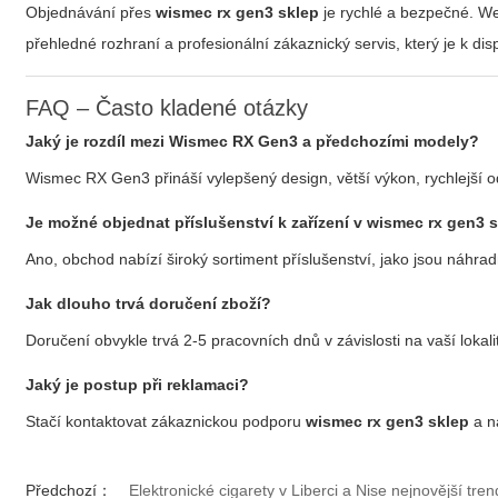
Objednávání přes
wismec rx gen3 sklep
je rychlé a bezpečné. We
přehledné rozhraní a profesionální zákaznický servis, který je k d
FAQ – Často kladené otázky
Jaký je rozdíl mezi Wismec RX Gen3 a předchozími modely?
Wismec RX Gen3 přináší vylepšený design, větší výkon, rychlejší 
Je možné objednat příslušenství k zařízení v
wismec rx gen3 
Ano, obchod nabízí široký sortiment příslušenství, jako jsou náhrad
Jak dlouho trvá doručení zboží?
Doručení obvykle trvá 2-5 pracovních dnů v závislosti na vaší loka
Jaký je postup při reklamaci?
Stačí kontaktovat zákaznickou podporu
wismec rx gen3 sklep
a ná
Předchozí：
Elektronické cigarety v Liberci a Nise nejnovější tre