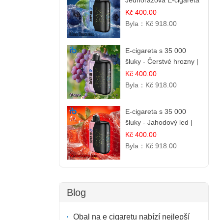
Jednorázová E-cigareta
s 35 000 šluky | Ibvape
Kč 400.00
Byla：
Kč 918.00
E-cigareta s 35 000
šluky - Čerstvé hrozny |
Osvěžující ovocná
Kč 400.00
příchuť
Byla：
Kč 918.00
E-cigareta s 35 000
šluky - Jahodový led |
Chladivá fresh příchuť
Kč 400.00
Byla：
Kč 918.00
Blog
Obal na e cigaretu nabízí nejlepší