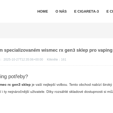
HOME
O NÁS
E CIGARETA-3
E C
em specializovaném wismec rx gen3 sklep pro vapin
s：
2025-10-27T12:35:06+00:00
Klikněte：
161
ing potřeby?
mec rx gen3 sklep
je vaší nejlepší volbou. Tento obchod nabízí široký
 i ty nejnáročnější uživatele. Díky rozsáhlé skladové dostupnosti si může