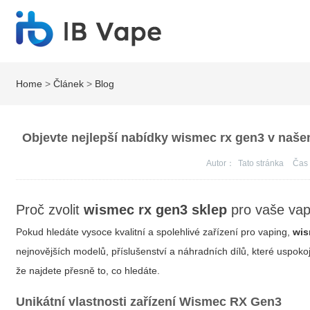
Home
>
Článek
>
Blog
Objevte nejlepší nabídky wismec rx gen3 v naš
Autor：
Tato stránka
Ča
Proč zvolit
wismec rx gen3 sklep
pro vaše vap
Pokud hledáte vysoce kvalitní a spolehlivé zařízení pro vaping,
wis
nejnovějších modelů, příslušenství a náhradních dílů, které uspokojí
že najdete přesně to, co hledáte.
Unikátní vlastnosti zařízení Wismec RX Gen3