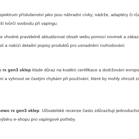
 spektrum příslušenství jako jsou náhradní cívky, nádrže, adaptéry či r
epší tvůrčí svobodu při vapingu.
h je vhodné pravidelně aktualizovat obsah webu pomocí novinek a záka
tí a nabízí detailní popisy produktů pro usnadnění rozhodování.
 rx gen3 sklep
klade důraz na kvalitní certifikace a dodržování evro
zení a vyhnout se častým chybám při používání, které by mohly ohrozit 
smec rx gen3 sklep
. Uživatelské recenze často zdůrazňují jednoducho
i výběru e-shopu pro vapingové potřeby.