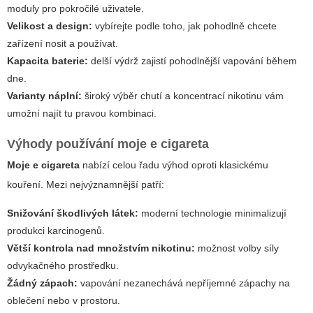
moduly pro pokročilé uživatele.
Velikost a design:
vybírejte podle toho, jak pohodlně chcete
zařízení nosit a používat.
Kapacita baterie:
delší výdrž zajistí pohodlnější vapování během
dne.
Varianty náplní:
široký výběr chutí a koncentrací nikotinu vám
umožní najít tu pravou kombinaci.
Výhody používání
moje e cigareta
Moje e cigareta
nabízí celou řadu výhod oproti klasickému
kouření. Mezi nejvýznamnější patří:
Snižování škodlivých látek:
moderní technologie minimalizují
produkci karcinogenů.
Větší kontrola nad množstvím nikotinu:
možnost volby síly
odvykačného prostředku.
Žádný zápach:
vapování nezanechává nepříjemné zápachy na
oblečení nebo v prostoru.