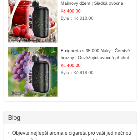
Malinový džem | Sladká ovocná
příchuť
Kč 400.00
Byla：
Kč 918.00
E-cigareta s 35 000 šluky - Čerstvé
hrozny | Osvěžující ovocná příchuť
Kč 400.00
Byla：
Kč 918.00
Blog
Objevte nejlepší aroma e cigareta pro vaši jedinečnou