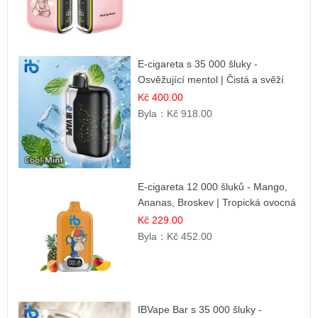
E-cigareta s 35 000 šluky -
Osvěžující mentol | Čistá a svěží
chuť
Kč 400.00
Byla：
Kč 918.00
E-cigareta 12 000 šluků - Mango,
Ananas, Broskev | Tropická ovocná
směs
Kč 229.00
Byla：
Kč 452.00
IBVape Bar s 35 000 šluky -