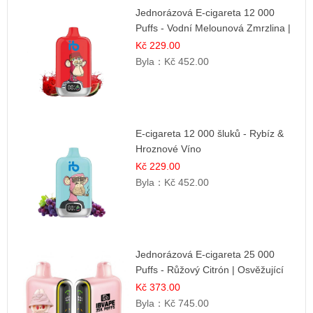
Jednorázová E-cigareta 12 000
Puffs - Vodní Melounová Zmrzlina |
Letní dezertní příchuť
Kč 229.00
Byla：
Kč 452.00
E-cigareta 12 000 šluků - Rybíz &
Hroznové Víno
Kč 229.00
Byla：
Kč 452.00
Jednorázová E-cigareta 25 000
Puffs - Růžový Citrón | Osvěžující
citrusová příchuť
Kč 373.00
Byla：
Kč 745.00