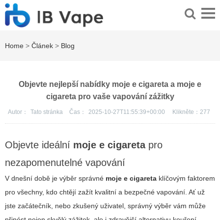
Home
>
Článek
>
Blog
Objevte nejlepší nabídky moje e cigareta a moje e
cigareta pro vaše vapování zážitky
Autor：
Tato stránka
Čas：
2025-10-27T11:55:39+00:00
Klikněte：
277
Objevte ideální
moje e cigareta
pro
nezapomenutelné vapování
V dnešní době je výběr správné
moje e cigareta
klíčovým faktorem
pro všechny, kdo chtějí zažít kvalitní a bezpečné vapování. Ať už
jste začátečník, nebo zkušený uživatel, správný výběr vám může
přinést nejen skvělý zážitek, ale i zdravější alternativu kouření.