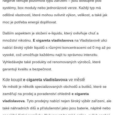
Nejprve věnujte pozornost typu zařízení – jsou dostupné
pod
systémy
, box moduly nebo jednorázové verze. Každý typ má
odlišné vlastnosti, které mohou ovlivnit výkon, velikost, a také jak
moc je potřeba energii doplňovat.
Dalším aspektem je složení e-liquidu, který ovlivňuje chuť a
množství nikotinu.
E cigareta vladislavova
na Vladislavově ulici
nabízí široký výběr liquidů s různými koncentracemi od 0 mg až po
vysoké, což umožňuje každému najít tu správnou intenzitu.
Vyhledávejte také produkty od renomovaných výrobců, které
garantují kvalitu a bezpečnost.
Kde koupit
e cigareta vladislavova
ve městě
Ve městě je několik specializovaných obchodů a butiků, které se
zaměřují na prodej a poradenství ohledně
e cigareta
vladislavova
. Tyto prodejny nabízí nejen široký výběr zařízení, ale
také náhradních dílů a příslušenství jako jsou baterie, náplně nebo