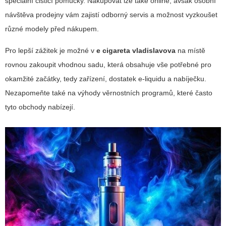
speciální čisticí pomůcky. Nakupovat lze také online, avšak osobní
návštěva prodejny vám zajistí odborný servis a možnost vyzkoušet
různé modely před nákupem.
Pro lepší zážitek je možné v
e cigareta vladislavova
na místě
rovnou zakoupit vhodnou sadu, která obsahuje vše potřebné pro
okamžité začátky, tedy zařízení, dostatek e-liquidu a nabíječku.
Nezapomeňte také na výhody věrnostních programů, které často
tyto obchody nabízejí.