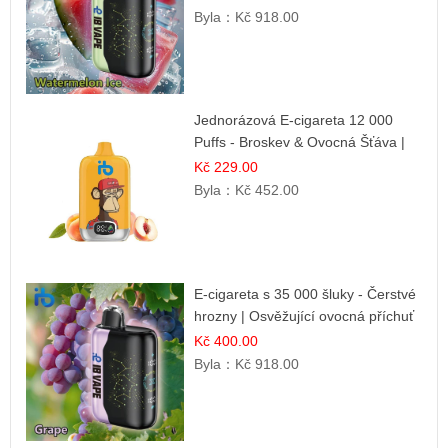
Byla：
Kč 918.00
Jednorázová E-cigareta 12 000
Puffs - Broskev & Ovocná Šťáva |
Osvěžující ovocná směs
Kč 229.00
Byla：
Kč 452.00
E-cigareta s 35 000 šluky - Čerstvé
hrozny | Osvěžující ovocná příchuť
Kč 400.00
Byla：
Kč 918.00