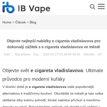
Home
>
Článek
>
Blog
Objevte nejlepší nabídky e cigareta vladislavova pro
dokonalý zážitek s e cigareta vladislavova ve městě
Autor：
Tato stránka
Čas：
2025-10-27T15:48:46+00:00
Klikněte：
157
Objevte svět
e cigareta vladislavova
: Ultimate
průvodce pro moderní kuřáky
V dnešní době je
e cigareta vladislavova
stále populárnější
alternativou k tradičnímu kouření. Obzvláště ve městě je tato volba
oblíbená díky svému pohodlí, široké nabídce příchutí a menšímu
dopadu na okolí. Pokud hledáte způsob, jak zlepšit svůj zážitek s