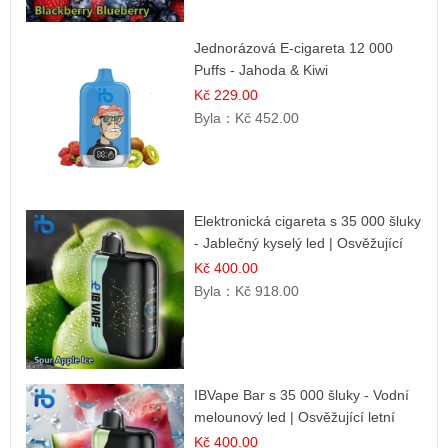
Jednorázová E-cigareta 12 000
Puffs - Jahoda & Kiwi
Kč 229.00
Byla：
Kč 452.00
Elektronická cigareta s 35 000 šluky
- Jablečný kyselý led | Osvěžující
kyselá jablka
Kč 400.00
Byla：
Kč 918.00
IBVape Bar s 35 000 šluky - Vodní
melounový led | Osvěžující letní
příchuť
Kč 400.00