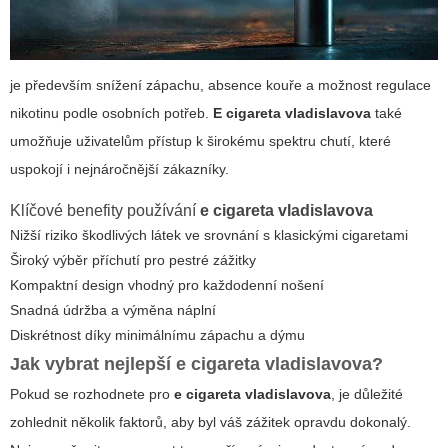
je především snížení zápachu, absence kouře a možnost regulace
nikotinu podle osobních potřeb.
E cigareta vladislavova
také
umožňuje uživatelům přístup k širokému spektru chutí, které
uspokojí i nejnáročnější zákazníky.
Klíčové benefity používání
e cigareta vladislavova
Nižší riziko škodlivých látek ve srovnání s klasickými cigaretami
Široký výběr příchutí pro pestré zážitky
Kompaktní design vhodný pro každodenní nošení
Snadná údržba a výměna náplní
Diskrétnost díky minimálnímu zápachu a dýmu
Jak vybrat nejlepší
e cigareta vladislavova
?
Pokud se rozhodnete pro
e cigareta vladislavova
, je důležité
zohlednit několik faktorů, aby byl váš zážitek opravdu dokonalý.