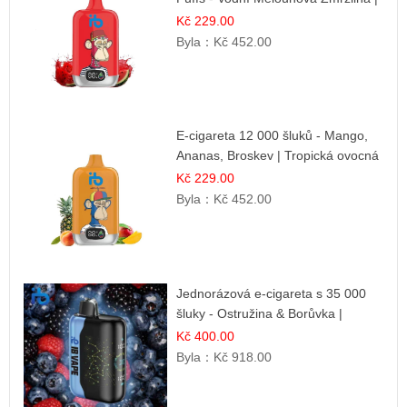
Letní dezertní příchuť
Kč 229.00
Byla：
Kč 452.00
E-cigareta 12 000 šluků - Mango,
Ananas, Broskev | Tropická ovocná
směs
Kč 229.00
Byla：
Kč 452.00
Jednorázová e-cigareta s 35 000
šluky - Ostružina & Borůvka |
Intenzivní lesní směs
Kč 400.00
Byla：
Kč 918.00