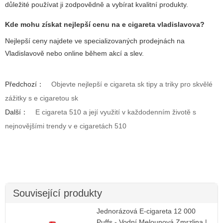
důležité používat ji zodpovědně a vybírat kvalitní produkty.
Kde mohu získat nejlepší cenu na
e cigareta vladislavova
?
Nejlepší ceny najdete ve specializovaných prodejnách na
Vladislavově nebo online během akcí a slev.
Předchozí：
Objevte nejlepší e cigareta sk tipy a triky pro skvělé
zážitky s e cigaretou sk
Další：
E cigareta 510 a její využití v každodenním životě s
nejnovějšími trendy v e cigaretách 510
Související produkty
Jednorázová E-cigareta 12 000
Puffs - Vodní Melounová Zmrzlina |