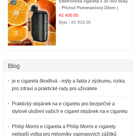
Elektronická cigareta s 35 000 šluky
- Příchuť Pomerančový Džem |
Dlouhotrvající zážitek
Kč 400.00
Byla：
Kč 918.00
Blog
je e cigareta škodlivá - mýty a fakta z výzkumu, rizika
pro zdraví a praktické rady pro uživatele
Praktický stojánek na e cigaretu pro bezpečné a
stylové uložení vašich e cigaret stojánek na e cigaretu
Philip Morris e cigareta a Philip Morris e cigarety
nejlepší volba pro milovníky vapingových zážitků