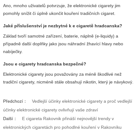
Ano, mnoho uživatelů potvrzuje, že elektronické cigarety jim
pomohly snížit či úplně ukončit kouření tradičních cigaret.
Jaké příslušenství je nezbytné k
e cigaretě hradcanska
?
Základ tvoří samotné zařízení, baterie, náplně (e-liquidy) a
případně další doplňky jako jsou náhradní žhavící hlavy nebo
nabíječky.
Jsou
e cigarety hradcanska
bezpečné?
Elektronické cigarety jsou považovány za méně škodlivé než
tradiční cigarety, nicméně stále obsahují nikotin, který je návykový.
Předchozí：
Vedlejší účinky elektronické cigarety a proč vedlejší
účinky elektronické cigarety ovlivňují vaše zdraví
Další：
E cigareta Rakovnik přináší nejnovější trendy v
elektronických cigaretách pro pohodlné kouření v Rakovníku