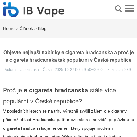
Home
>
Článek
>
Blog
Objevte nejlepší nabídky e cigareta hradcanska a proč je
e cigareta hradcanska tak populární v České republice
Autor：
Tato stránka
Čas：
2025-10-27T23:59:50+00:00
Klikněte：
289
Proč je
e cigareta hradcanska
stále více
populární v České republice?
V posledních letech se na trhu výrazně zvýšil zájem o
e cigarety
,
přičemž oblast Hradčanska patří mezi místa s největší poptávkou.
e
cigareta hradcanska
je fenomén, který spojuje moderní
technologie s touhou po zdravějším způsobu užívání nikotinu.