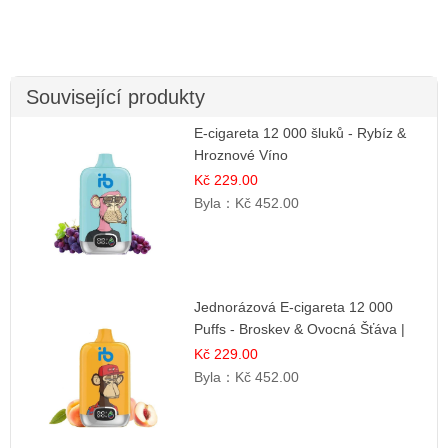
Související produkty
E-cigareta 12 000 šluků - Rybíz &
Hroznové Víno
Kč 229.00
Byla：
Kč 452.00
Jednorázová E-cigareta 12 000
Puffs - Broskev & Ovocná Šťáva |
Osvěžující ovocná směs
Kč 229.00
Byla：
Kč 452.00