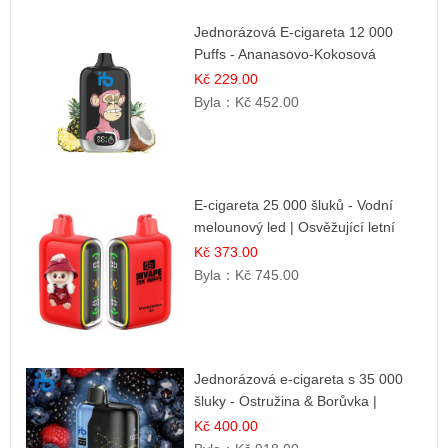
Jednorázová E-cigareta 12 000
Puffs - Ananasovo-Kokosová
Zmrzlina | Tropický dezert
Kč 229.00
Byla：
Kč 452.00
E-cigareta 25 000 šluků - Vodní
melounový led | Osvěžující letní
příchuť
Kč 373.00
Byla：
Kč 745.00
Jednorázová e-cigareta s 35 000
šluky - Ostružina & Borůvka |
Intenzivní lesní směs
Kč 400.00