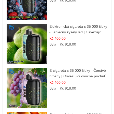
Byla：
Kč 918.00
Elektronická cigareta s 35 000 šluky
- Jablečný kyselý led | Osvěžující
kyselá jablka
Kč 400.00
Byla：
Kč 918.00
E-cigareta s 35 000 šluky - Čerstvé
hrozny | Osvěžující ovocná příchuť
Kč 400.00
Byla：
Kč 918.00