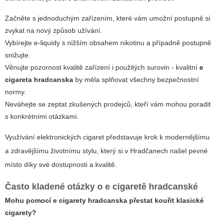
Začněte s jednoduchým zařízením, které vám umožní postupně si
zvykat na nový způsob užívání.
Vybírejte e-liquidy s nižším obsahem nikotinu a případně postupně
snižujte.
Věnujte pozornost kvalitě zařízení i použitých surovin - kvalitní
e
cigareta hradcanska
by měla splňovat všechny bezpečnostní
normy.
Neváhejte se zeptat zkušených prodejců, kteří vám mohou poradit
s konkrétními otázkami.
Využívání
elektronických cigaret
představuje krok k modernějšímu
a zdravějšímu životnímu stylu, který si v Hradčanech našel pevné
místo díky své dostupnosti a kvalitě.
Často kladené otázky o
e cigaretě hradcanské
Mohu pomocí
e cigarety hradcanska
přestat kouřit klasické
cigarety?