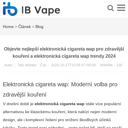
Home
>
Článek
>
Blog
Objevte nejlepší elektronická cigareta wap pro zdravější
kouření a elektronická cigareta wap trendy 2024
Autor：
Tato stránka
Čas：
2025-10-27T15:56:47+00:00
Klikněte：
238
Elektronická cigareta wap: Moderní volba pro
zdravější kouření
V dnešní době je
elektronická cigareta wap
stále více populární
alternativou ke klasickému kouření, která nabízí nejen moderní
design, ale i komplexní řešení pro snížení škodlivých účinků
tabáku. Tento trend není náhodný – roste počet lidí, kteří se snaží