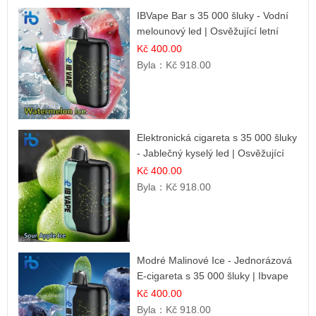
IBVape Bar s 35 000 šluky - Vodní
melounový led | Osvěžující letní
příchuť
Kč 400.00
Byla：
Kč 918.00
Elektronická cigareta s 35 000 šluky
- Jablečný kyselý led | Osvěžující
kyselá jablka
Kč 400.00
Byla：
Kč 918.00
Modré Malinové Ice - Jednorázová
E-cigareta s 35 000 šluky | Ibvape
Kč 400.00
Byla：
Kč 918.00