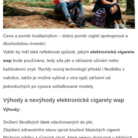
Cena a poměr kvalita/výkon – dobrý poměr zajistí spokojenost a
dlouhodobou investici
Výběr by měl také reflektovat způsob, jakým
elektronická cigareta
wap
bude používána, tedy zda jde o občasné užívání nebo
každodenní zvyk. Rychlý rozvoj technologií přináší i flexibilitu v
nabídce, takže je možné vybírat z více typů zařízení od
jednoduchých po vysoce sofistikované modely.
Výhody a nevýhody elektronické cigarety wap
Výhody:
Snížení škodlivých látek vdechovaných do plic
Zlepšení zdravotního stavu oproti kouření klasických cigaret
Možnost výběru z různých chutí, které nejsou dostupné u běžných