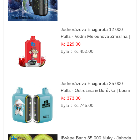
Jednorázová E-cigareta 12 000
Puffs - Vodní Melounová Zmrzlina |
Letní dezertní příchuť
Kč 229.00
Byla：
Kč 452.00
Jednorázová E-cigareta 25 000
Puffs - Ostružina & Borůvka | Lesní
ovocná směs
Kč 373.00
Byla：
Kč 745.00
IBVape Bar s 35 000 šluky - Jahoda