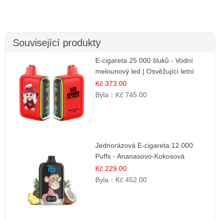
Související produkty
E-cigareta 25 000 šluků - Vodní
melounový led | Osvěžující letní
příchuť
Kč 373.00
Byla：
Kč 745.00
Jednorázová E-cigareta 12 000
Puffs - Ananasovo-Kokosová
Zmrzlina | Tropický dezert
Kč 229.00
Byla：
Kč 452.00