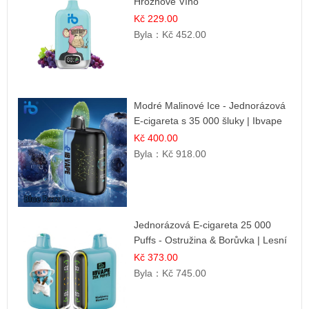
Hroznové Víno
Kč 229.00
Byla：
Kč 452.00
Modré Malinové Ice - Jednorázová
E-cigareta s 35 000 šluky | Ibvape
Kč 400.00
Byla：
Kč 918.00
Jednorázová E-cigareta 25 000
Puffs - Ostružina & Borůvka | Lesní
ovocná směs
Kč 373.00
Byla：
Kč 745.00