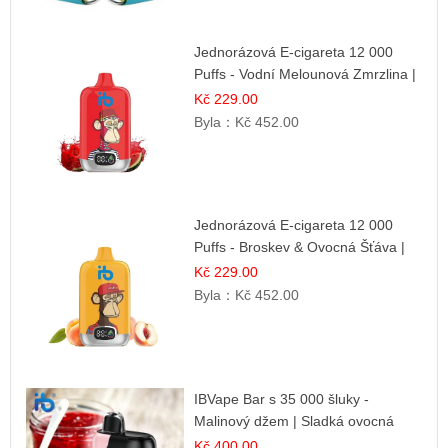
Jednorázová E-cigareta 12 000
Puffs - Vodní Melounová Zmrzlina |
Letní dezertní příchuť
Kč 229.00
Byla：
Kč 452.00
Jednorázová E-cigareta 12 000
Puffs - Broskev & Ovocná Šťáva |
Osvěžující ovocná směs
Kč 229.00
Byla：
Kč 452.00
IBVape Bar s 35 000 šluky -
Malinový džem | Sladká ovocná
příchuť
Kč 400.00