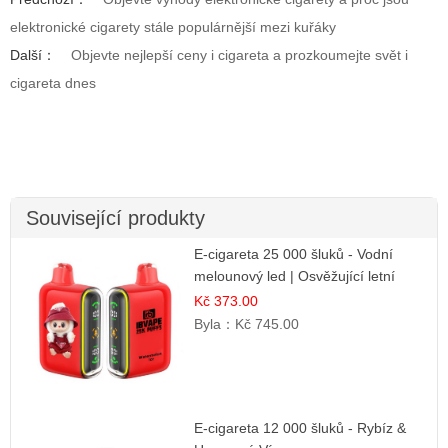
elektronické cigarety stále populárnější mezi kuřáky
Další：
Objevte nejlepší ceny i cigareta a prozkoumejte svět i
cigareta dnes
Související produkty
E-cigareta 25 000 šluků - Vodní
melounový led | Osvěžující letní
příchuť
Kč 373.00
Byla：
Kč 745.00
E-cigareta 12 000 šluků - Rybíz &