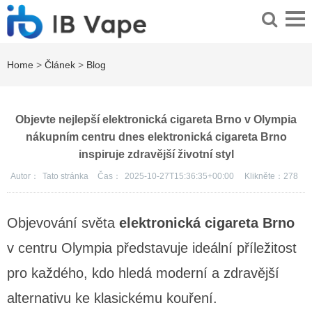
Home
>
Článek
>
Blog
Objevte nejlepší elektronická cigareta Brno v Olympia
nákupním centru dnes elektronická cigareta Brno
inspiruje zdravější životní styl
Autor：
Tato stránka
Čas：
2025-10-27T15:36:35+00:00
Klikněte：
278
Objevování světa
elektronická cigareta Brno
v centru Olympia představuje ideální příležitost
pro každého, kdo hledá moderní a zdravější
alternativu ke klasickému kouření.