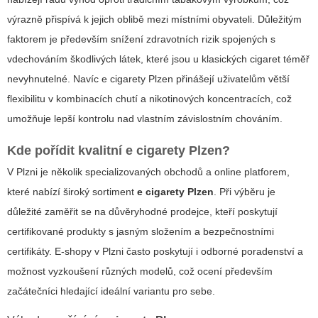
výrazně přispívá k jejich oblibě mezi místními obyvateli. Důležitým
faktorem je především snížení zdravotních rizik spojených s
vdechováním škodlivých látek, které jsou u klasických cigaret téměř
nevyhnutelné. Navíc
e cigarety Plzen
přinášejí uživatelům větší
flexibilitu v kombinacích chutí a nikotinových koncentracích, což
umožňuje lepší kontrolu nad vlastním závislostním chováním.
Kde pořídit kvalitní
e cigarety Plzen
?
V Plzni je několik specializovaných obchodů a online platforem,
které nabízí široký sortiment
e cigarety Plzen
. Při výběru je
důležité zaměřit se na důvěryhodné prodejce, kteří poskytují
certifikované produkty s jasným složením a bezpečnostními
certifikáty.
E-shopy v Plzni
často poskytují i odborné poradenství a
možnost vyzkoušení různých modelů, což ocení především
začátečníci hledající ideální variantu pro sebe.