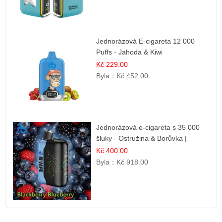
Jednorázová E-cigareta 12 000
Puffs - Jahoda & Kiwi
Kč 229.00
Byla：
Kč 452.00
Jednorázová e-cigareta s 35 000
šluky - Ostružina & Borůvka |
Intenzivní lesní směs
Kč 400.00
Byla：
Kč 918.00