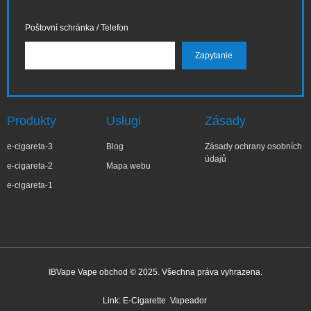
Poštovní schránka / Telefon
Produkty
Usługi
Zásady
e-cigareta-3
Blog
Zásady ochrany osobních
údajů
e-cigareta-2
Mapa webu
e-cigareta-1
IBVape Vape obchod © 2025. Všechna práva vyhrazena.
✕
Małg***ta
Nedávný nákup
Link:
E-Cigarette
Vapeador