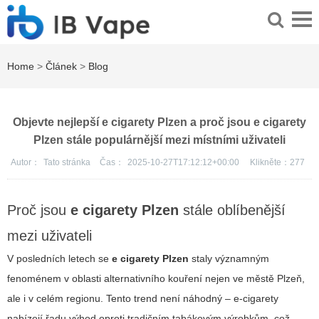
Home
>
Článek
>
Blog
Objevte nejlepší e cigarety Plzen a proč jsou e cigarety
Plzen stále populárnější mezi místními uživateli
Autor：
Tato stránka
Čas：
2025-10-27T17:12:12+00:00
Klikněte：
277
Proč jsou
e cigarety Plzen
stále oblíbenější
mezi uživateli
V posledních letech se
e cigarety Plzen
staly významným
fenoménem v oblasti alternativního kouření nejen ve městě Plzeň,
ale i v celém regionu. Tento trend není náhodný – e-cigarety
nabízejí řadu výhod oproti tradičním tabákovým výrobkům, což