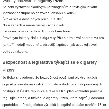
Výhody používání
e cigarety Plzen
Snížení vystavení škodlivým karcinogenům a toxickým látkám
Možnost postupného snižování obsahu nikotinu
Široká škála dostupných příchutí a stylů
Nižší zápach a méně rušivý vliv na okolí
Ekonomičtější varianta v dlouhodobém horizontu
Právě tyto faktory činí z
e cigarety Plzen
atraktivní alternativu pro
ty, kteří hledají moderní a zdravější způsob, jak uspokojit svoji
potřebu nikotinu.
Bezpečnost a legislativa týkající se
e cigarety
Plzen
Je třeba si uvědomit, že bezpečnost používání elektronických
cigaret je závislá na kvalitě produktu a dodržování doporučených
postupů. V České republice a také v Plzni platí konkrétní pravidla
regulující prodej a užívání
e cigarety Plzen
, která zajišťují ochranu
spotřebitele. Prodej těchto výrobků je legální osobám starším 18 let