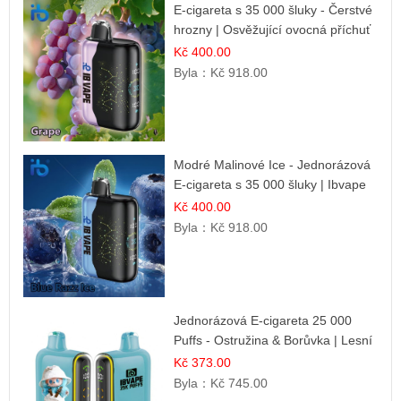
E-cigareta s 35 000 šluky - Čerstvé
hrozny | Osvěžující ovocná příchuť
Kč 400.00
Byla：
Kč 918.00
Modré Malinové Ice - Jednorázová
E-cigareta s 35 000 šluky | Ibvape
Kč 400.00
Byla：
Kč 918.00
Jednorázová E-cigareta 25 000
Puffs - Ostružina & Borůvka | Lesní
ovocná směs
Kč 373.00
Byla：
Kč 745.00