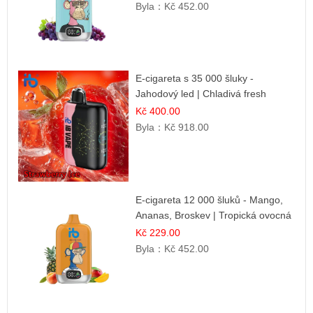
Byla：
Kč 452.00
E-cigareta s 35 000 šluky -
Jahodový led | Chladivá fresh
příchuť
Kč 400.00
Byla：
Kč 918.00
E-cigareta 12 000 šluků - Mango,
Ananas, Broskev | Tropická ovocná
směs
Kč 229.00
Byla：
Kč 452.00