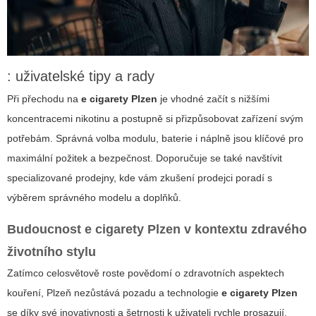
: uživatelské tipy a rady
Při přechodu na
e cigarety Plzen
je vhodné začít s nižšími
koncentracemi nikotinu a postupně si přizpůsobovat zařízení svým
potřebám. Správná volba modulu, baterie i náplně jsou klíčové pro
maximální požitek a bezpečnost. Doporučuje se také navštívit
specializované prodejny, kde vám zkušení prodejci poradí s
výběrem správného modelu a doplňků.
Budoucnost
e cigarety Plzen
v kontextu zdravého
životního stylu
Zatímco celosvětově roste povědomí o zdravotních aspektech
kouření, Plzeň nezůstává pozadu a technologie
e cigarety Plzen
se díky své inovativnosti a šetrnosti k uživateli rychle prosazují.