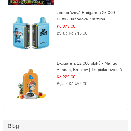
Jednorázová E-cigareta 25 000
Puffs - Jahodová Zmrzlina |
Krémová sladká příchuť
Kč 373.00
Byla：
Kč 745.00
E-cigareta 12 000 šluků - Mango,
Ananas, Broskev | Tropická ovocná
směs
Kč 229.00
Byla：
Kč 452.00
Blog