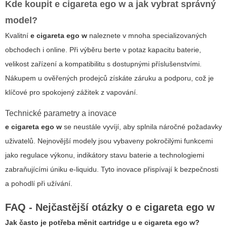
Kde koupit
e cigareta ego w
a jak vybrat správný
model?
Kvalitní
e cigareta ego w
naleznete v mnoha specializovaných
obchodech i online. Při výběru berte v potaz kapacitu baterie,
velikost zařízení a kompatibilitu s dostupnými příslušenstvími.
Nákupem u ověřených prodejců získáte záruku a podporu, což je
klíčové pro spokojený zážitek z vapování.
Technické parametry a inovace
e cigareta ego w
se neustále vyvíjí, aby splnila náročné požadavky
uživatelů. Nejnovější modely jsou vybaveny pokročilými funkcemi
jako regulace výkonu, indikátory stavu baterie a technologiemi
zabraňujícími úniku e-liquidu. Tyto inovace přispívají k bezpečnosti
a pohodlí při užívání.
FAQ - Nejčastější otázky o e cigareta ego w
Jak často je potřeba měnit cartridge u
e cigareta ego w
?