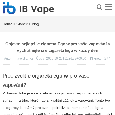
Home
>
Článek
>
Blog
Objevte nejlepší e cigareta Ego w pro vaše vapování a
vychutnejte si e cigareta Ego w každý den
Autor：
Tato stránka
Čas：
2025-10-27T11:36:52+00:00
Klikněte：
277
Proč zvolit
e cigareta ego w
pro vaše
vapování?
V dnešní době je
e cigareta ego w
jedním z nejoblíbenějších
zařízení na trhu, které nabízí kvalitní zážitek z vapování. Tento typ
e-cigarety je známý pro svou spolehlivost, kompaktní design a
snadné použití, což z něj činí ideální volbu jak pro začátečníky, tak i