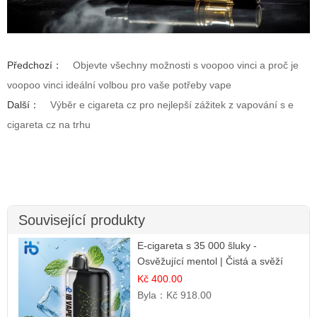
Předchozí：
Objevte všechny možnosti s voopoo vinci a proč je
voopoo vinci ideální volbou pro vaše potřeby vape
Další：
Výběr e cigareta cz pro nejlepší zážitek z vapování s e
cigareta cz na trhu
Související produkty
E-cigareta s 35 000 šluky -
Osvěžující mentol | Čistá a svěží
chuť
Kč 400.00
Byla：
Kč 918.00