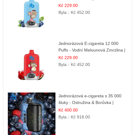
šluků | Osvěžující Bobulová Příchuť
Kč 229.00
Byla：
Kč 452.00
Jednorázová E-cigareta 12 000
Puffs - Vodní Melounová Zmrzlina |
Letní dezertní příchuť
Kč 229.00
Byla：
Kč 452.00
Jednorázová e-cigareta s 35 000
šluky - Ostružina & Borůvka |
Intenzivní lesní směs
Kč 400.00
Byla：
Kč 918.00