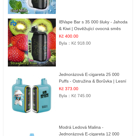
IBVape Bar s 35 000 šluky - Jahoda
& Kiwi | Osvěžující ovocná směs
Kč 400.00
Byla：
Kč 918.00
Jednorázová E-cigareta 25 000
Puffs - Ostružina & Borůvka | Lesní
ovocná směs
Kč 373.00
Byla：
Kč 745.00
Modrá Ledová Malina -
Jednorázová E-cigareta 12 000