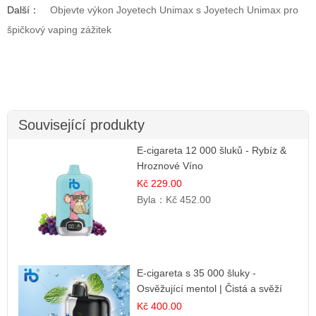
Další：
Objevte výkon Joyetech Unimax s Joyetech Unimax pro
špičkový vaping zážitek
Související produkty
E-cigareta 12 000 šluků - Rybíz &
Hroznové Víno
Kč 229.00
Byla：
Kč 452.00
E-cigareta s 35 000 šluky -
Osvěžující mentol | Čistá a svěží
chuť
Kč 400.00