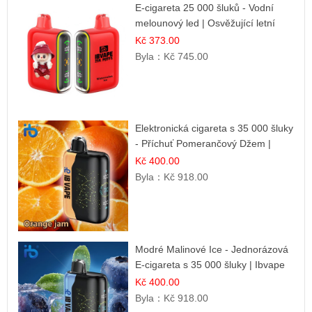
E-cigareta 25 000 šluků - Vodní
melounový led | Osvěžující letní
příchuť
Kč 373.00
Byla：
Kč 745.00
Elektronická cigareta s 35 000 šluky
- Příchuť Pomerančový Džem |
Dlouhotrvající zážitek
Kč 400.00
Byla：
Kč 918.00
Modré Malinové Ice - Jednorázová
E-cigareta s 35 000 šluky | Ibvape
Kč 400.00
Byla：
Kč 918.00