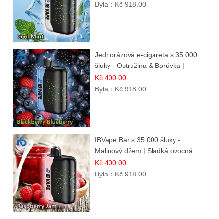
Byla：
Kč 918.00
Jednorázová e-cigareta s 35 000
šluky - Ostružina & Borůvka |
Intenzivní lesní směs
Kč 400.00
Byla：
Kč 918.00
IBVape Bar s 35 000 šluky -
Malinový džem | Sladká ovocná
příchuť
Kč 400.00
Byla：
Kč 918.00