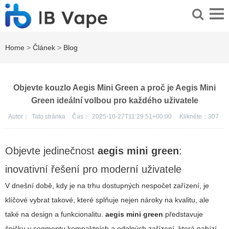
Home
>
Článek
>
Blog
Objevte kouzlo Aegis Mini Green a proč je Aegis Mini
Green ideální volbou pro každého uživatele
Autor：
Tato stránka
Čas：
2025-10-27T11:29:51+00:00
Klikněte：
307
Objevte jedinečnost
aegis mini green
:
inovativní řešení pro moderní uživatele
V dnešní době, kdy je na trhu dostupných nespočet zařízení, je
klíčové vybrat takové, které splňuje nejen nároky na kvalitu, ale
také na design a funkcionalitu.
aegis mini green
představuje
špičku v segmentu kompaktních a odolných zařízení, která nabízí