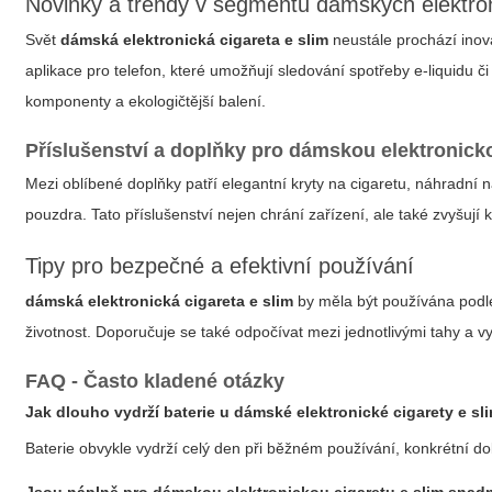
Novinky a trendy v segmentu dámských elektron
Svět
dámská elektronická cigareta e slim
neustále prochází inova
aplikace pro telefon, které umožňují sledování spotřeby e-liquidu č
komponenty a ekologičtější balení.
Příslušenství a doplňky pro dámskou elektronicko
Mezi oblíbené doplňky patří elegantní kryty na cigaretu, náhradní
pouzdra. Tato příslušenství nejen chrání zařízení, ale také zvyšují 
Tipy pro bezpečné a efektivní používání
dámská elektronická cigareta e slim
by měla být používána podle
životnost. Doporučuje se také odpočívat mezi jednotlivými tahy a v
FAQ - Často kladené otázky
Jak dlouho vydrží baterie u dámské elektronické cigarety e sl
Baterie obvykle vydrží celý den při běžném používání, konkrétní do