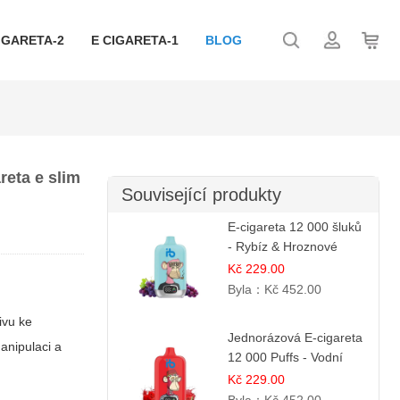
IGARETA-2
E CIGARETA-1
BLOG
reta e slim
Související produkty
E-cigareta 12 000 šluků
- Rybíz & Hroznové
Víno
Kč 229.00
Byla：
Kč 452.00
ivu ke
Jednorázová E-cigareta
anipulaci a
12 000 Puffs - Vodní
Melounová Zmrzlina |
Kč 229.00
Letní dezertní příchuť