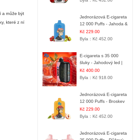
Byla：
Kč 452.00
í a může být
Jednorázová E-cigareta
y, které z ní
12 000 Puffs - Jahoda &
Kiwi
Kč 229.00
Byla：
Kč 452.00
E-cigareta s 35 000
šluky - Jahodový led |
Chladivá fresh příchuť
Kč 400.00
Byla：
Kč 918.00
Jednorázová E-cigareta
12 000 Puffs - Broskev
& Ovocná Šťáva |
Kč 229.00
Osvěžující ovocná
Byla：
Kč 452.00
směs
Jednorázová E-cigareta