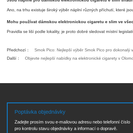
Jsou náplně pro dámskou elektronickou cigaretu e slim sna
Ano, na trhu existuje široký výběr náplní různých příchutí, které js
Mohu používat dámskou elektronickou cigaretu e slim ve vše
Pravidla se liší podle lokality, je proto dobré sledovat místní legisl
Předchozí：
Smok Pico: Nejlepší výběr Smok Pico pro dokonalý v
Další：
Objevte nejlepší nabídky na elektronické cigarety v Olomou
Poptávka objednávky
Zadejte prosím svou e-mailovou adresu nebo telefonní číslo
pro kontrolu stavu objednávky a informací o dopravě.