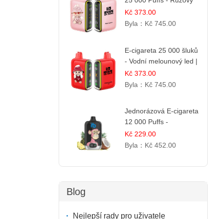
25 000 Puffs - Růžový
Citrón | Osvěžující
Kč 373.00
citrusová příchuť
Byla：
Kč 745.00
E-cigareta 25 000 šluků
- Vodní melounový led |
Osvěžující letní příchuť
Kč 373.00
Byla：
Kč 745.00
Jednorázová E-cigareta
12 000 Puffs -
Ananasovo-Kokosová
Kč 229.00
Zmrzlina | Tropický
Byla：
Kč 452.00
dezert
Blog
Nejlepší rady pro uživatele