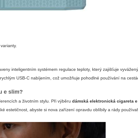
varianty.
veny inteligentním systémem regulace teploty, který zajišťuje vyvážený
 s rychlým USB-C nabíjením, což umožňuje pohodlné používání na cestá
u e slim?
rencích a životním stylu. Při výběru
dámská elektronická cigareta e
aké estetičnost, abyste si nova zařízení opravdu oblíbily a rády používal