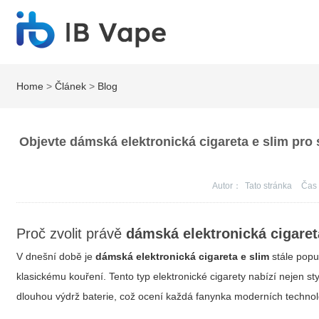
Home
>
Článek
>
Blog
Objevte dámská elektronická cigareta e slim pro 
Autor：
Tato stránka
Ča
Proč zvolit právě
dámská elektronická cigaret
V dnešní době je
dámská elektronická cigareta e slim
stále popul
klasickému kouření. Tento typ elektronické cigarety nabízí nejen s
dlouhou výdrž baterie, což ocení každá fanynka moderních technol