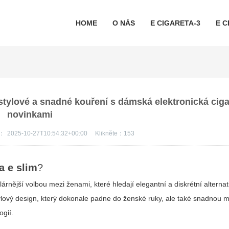
HOME
O NÁS
E CIGARETA-3
E C
stylové a snadné kouření s dámská elektronická ciga
novinkami
s：
2025-10-27T10:54:32+00:00
Klikněte：
153
a e slim
?
árnější volbou mezi ženami, které hledají elegantní a diskrétní alternat
tylový design, který dokonale padne do ženské ruky, ale také snadnou m
ogií.