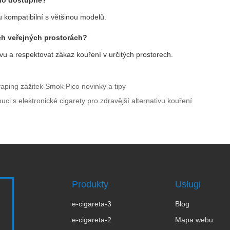
dno dostupné?
ou kompatibilní s většinou modelů.
ch veřejných prostorách?
ativu a respektovat zákaz kouření v určitých prostorech.
aping zážitek Smok Pico novinky a tipy
ci s elektronické cigarety pro zdravější alternativu kouření
Produkty
Usługi
e-cigareta-3
Blog
e-cigareta-2
Mapa webu