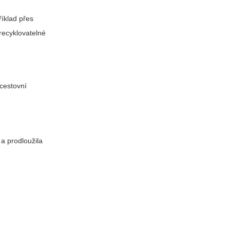
říklad přes
 recyklovatelné
 cestovní
a prodloužila