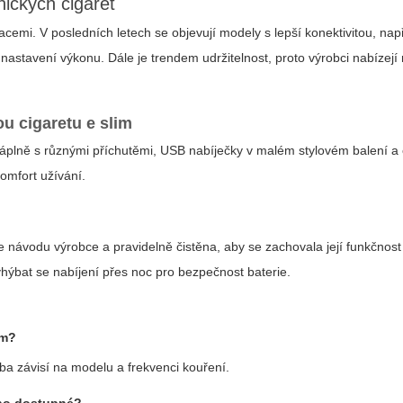
ických cigaret
cemi. V posledních letech se objevují modely s lepší konektivitou, nap
i nastavení výkonu. Dále je trendem udržitelnost, proto výrobci nabízejí
u cigaretu e slim
 náplně s různými příchutěmi, USB nabíječky v malém stylovém balení a
komfort užívání.
 návodu výrobce a pravidelně čistěna, aby se zachovala její funkčnost 
yhýbat se nabíjení přes noc pro bezpečnost baterie.
im?
ba závisí na modelu a frekvenci kouření.