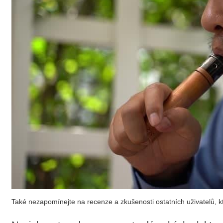
Také nezapomínejte na recenze a zkušenosti ostatních uživatelů, 