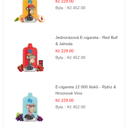
Osvěžující ovocná směs
Kč 229.00
Byla：
Kč 452.00
Jednorázová E-cigareta - Red Bull
& Jahoda
Kč 229.00
Byla：
Kč 452.00
E-cigareta 12 000 šluků - Rybíz &
Hroznové Víno
Kč 229.00
Byla：
Kč 452.00