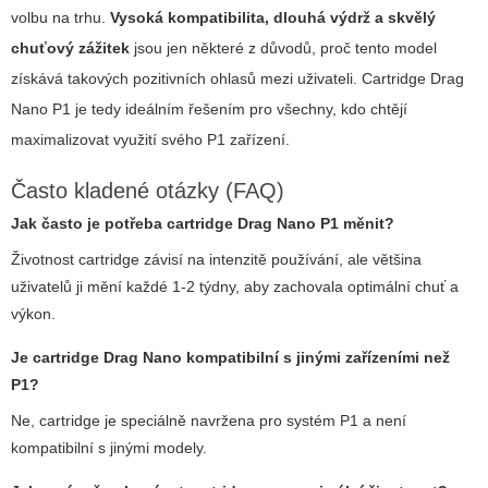
volbu na trhu.
Vysoká kompatibilita, dlouhá výdrž a skvělý
chuťový zážitek
jsou jen některé z důvodů, proč tento model
získává takových pozitivních ohlasů mezi uživateli.
Cartridge Drag
Nano P1
je tedy ideálním řešením pro všechny, kdo chtějí
maximalizovat využití svého P1 zařízení.
Často kladené otázky (FAQ)
Jak často je potřeba cartridge Drag Nano P1 měnit?
Životnost cartridge závisí na intenzitě používání, ale většina
uživatelů ji mění každé 1-2 týdny, aby zachovala optimální chuť a
výkon.
Je cartridge Drag Nano kompatibilní s jinými zařízeními než
P1?
Ne, cartridge je speciálně navržena pro systém P1 a není
kompatibilní s jinými modely.