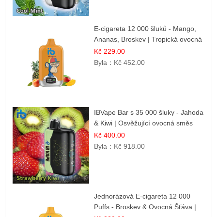
E-cigareta 12 000 šluků - Mango,
Ananas, Broskev | Tropická ovocná
směs
Kč 229.00
Byla：
Kč 452.00
IBVape Bar s 35 000 šluky - Jahoda
& Kiwi | Osvěžující ovocná směs
Kč 400.00
Byla：
Kč 918.00
Jednorázová E-cigareta 12 000
Puffs - Broskev & Ovocná Šťáva |