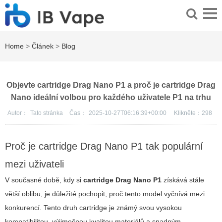
Home
>
Článek
>
Blog
Objevte cartridge Drag Nano P1 a proč je cartridge Drag
Nano ideální volbou pro každého uživatele P1 na trhu
Autor：
Tato stránka
Čas：
2025-10-27T06:16:39+00:00
Klikněte：
298
Proč je
cartridge Drag Nano P1
tak populární
mezi uživateli
V současné době, kdy si
cartridge Drag Nano P1
získává stále
větší oblibu, je důležité pochopit, proč tento model vyčnívá mezi
konkurencí. Tento druh cartridge je známý svou vysokou
kompatibilitou, výjimečnou kvalitou materiálů a snadným