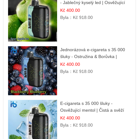
- Jablečný kyselý led | Osvěžující
kyselá jablka
Kč 400.00
Byla：
Kč 918.00
Jednorázová e-cigareta s 35 000
šluky - Ostružina & Borůvka |
Intenzivní lesní směs
Kč 400.00
Byla：
Kč 918.00
E-cigareta s 35 000 šluky -
Osvěžující mentol | Čistá a svěží
chuť
Kč 400.00
Byla：
Kč 918.00