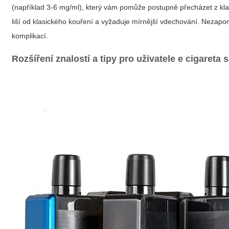
(například 3-6 mg/ml), který vám pomůže postupně přecházet z kla
liší od klasického kouření a vyžaduje mírnější vdechování. Nezapo
komplikací.
Rozšíření znalostí a tipy pro uživatele
e cigareta 