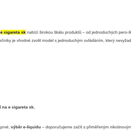
.
e cigareta sk
nabízí širokou škálu produktů – od jednoduchých pero-l
ečníky je vhodné zvolit model s jednoduchým ovládáním, který nevyžad
zí na
e cigareta sk
.
 prvé,
výběr e-liquidu
– doporučujeme začít s přiměřeným nikotinov