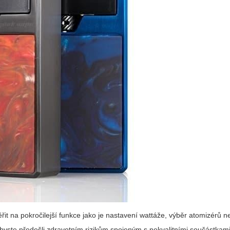
it na pokročilejší funkce jako je nastavení wattáže, výběr atomizérů 
abyste předešli zdravotním rizikům spojeným s nekvalitními součástkami