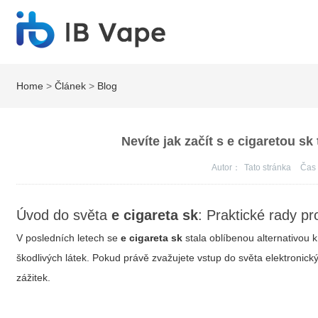
Home
>
Článek
>
Blog
Nevíte jak začít s e cigaretou sk
Autor：
Tato stránka
Ča
Úvod do světa
e cigareta sk
: Praktické rady p
V posledních letech se
e cigareta sk
stala oblíbenou alternativou k
škodlivých látek. Pokud právě zvažujete vstup do světa elektronick
zážitek.