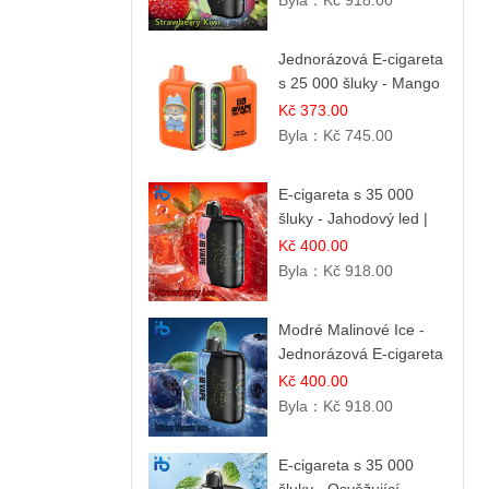
Byla：
Kč 918.00
Jednorázová E-cigareta
s 25 000 šluky - Mango
& Ananas | Exotická
Kč 373.00
ovocná směs
Byla：
Kč 745.00
E-cigareta s 35 000
šluky - Jahodový led |
Chladivá fresh příchuť
Kč 400.00
Byla：
Kč 918.00
Modré Malinové Ice -
Jednorázová E-cigareta
s 35 000 šluky | Ibvape
Kč 400.00
Byla：
Kč 918.00
E-cigareta s 35 000