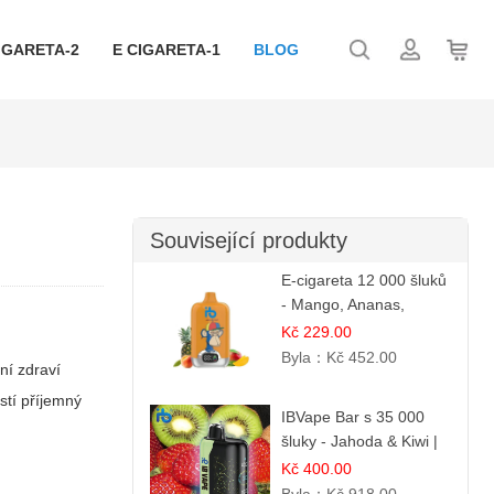
IGARETA-2
E CIGARETA-1
BLOG
Související produkty
E-cigareta 12 000 šluků
- Mango, Ananas,
Broskev | Tropická
Kč 229.00
ovocná směs
Byla：
Kč 452.00
ní zdraví
istí příjemný
IBVape Bar s 35 000
šluky - Jahoda & Kiwi |
Osvěžující ovocná
Kč 400.00
směs