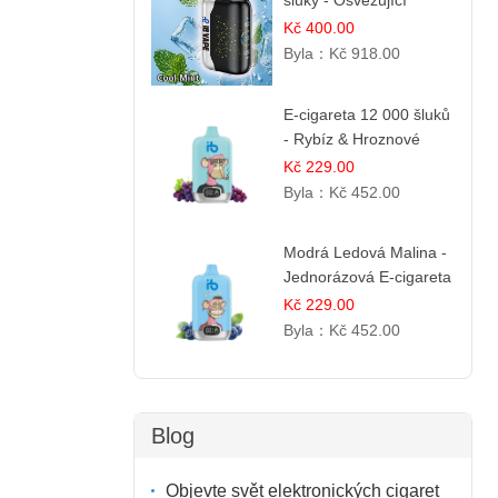
šluky - Osvěžující
mentol | Čistá a svěží
Kč 400.00
chuť
Byla：
Kč 918.00
E-cigareta 12 000 šluků
- Rybíz & Hroznové
Víno
Kč 229.00
Byla：
Kč 452.00
Modrá Ledová Malina -
Jednorázová E-cigareta
12 000 šluků |
Kč 229.00
Osvěžující Bobulová
Byla：
Kč 452.00
Příchuť
Blog
Objevte svět elektronických cigaret