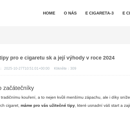
HOME
O NÁS
E CIGARETA-3
E C
 tipy pro e cigaretu sk a její výhody v roce 2024
s：
2025-10-27T10:51:01+00:00
Klikněte：
309
ro začátečníky
 tradičnímu kouření, a to nejen kvůli menšímu zápachu, ale i díky sníže
ých cigaret,
máme pro vás užitečné tipy
, které usnadní váš start a zaj