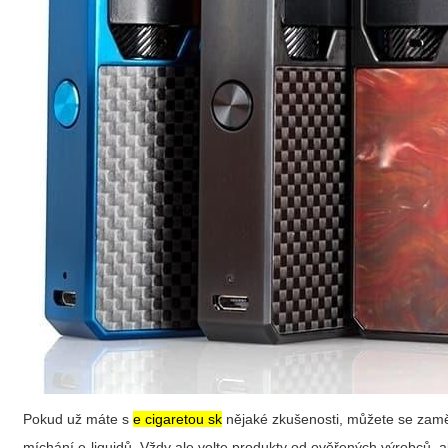
Pokud už máte s
e cigaretou sk
nějaké zkušenosti, můžete se zaměř
míchání e-liquidů. Vždy ale volte produkty od ověřených výrobců, 