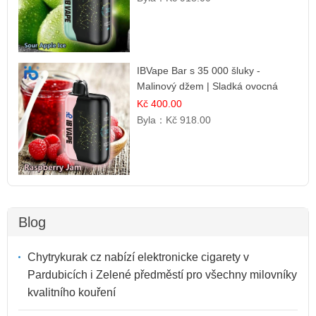
IBVape Bar s 35 000 šluky -
Malinový džem | Sladká ovocná
příchuť
Kč 400.00
Byla：
Kč 918.00
Blog
Chytrykurak cz nabízí elektronicke cigarety v
Pardubicích i Zelené předměstí pro všechny milovníky
kvalitního kouření