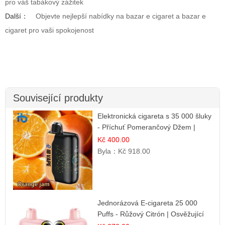
pro váš tabákový zážitek
Další：
Objevte nejlepší nabídky na bazar e cigaret a bazar e
cigaret pro vaši spokojenost
Související produkty
Elektronická cigareta s 35 000 šluky
- Příchuť Pomerančový Džem |
Dlouhotrvající zážitek
Kč 400.00
Byla：
Kč 918.00
Jednorázová E-cigareta 25 000
Puffs - Růžový Citrón | Osvěžující
citrusová příchuť