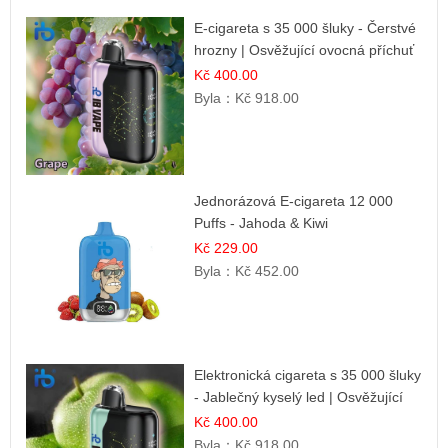
E-cigareta s 35 000 šluky - Čerstvé
hrozny | Osvěžující ovocná příchuť
Kč 400.00
Byla：
Kč 918.00
Jednorázová E-cigareta 12 000
Puffs - Jahoda & Kiwi
Kč 229.00
Byla：
Kč 452.00
Elektronická cigareta s 35 000 šluky
- Jablečný kyselý led | Osvěžující
kyselá jablka
Kč 400.00
Byla：
Kč 918.00