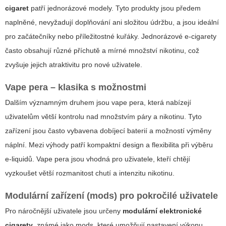
cigaret
patří jednorázové modely. Tyto produkty jsou předem
naplněné, nevyžadují doplňování ani složitou údržbu, a jsou ideální
pro začátečníky nebo příležitostné kuřáky. Jednorázové e-cigarety
často obsahují různé příchutě a mírné množství nikotinu, což
zvyšuje jejich atraktivitu pro nové uživatele.
Vape pera – klasika s možnostmi
Dalším významným druhem jsou vape pera, která nabízejí
uživatelům větší kontrolu nad množstvím páry a nikotinu. Tyto
zařízení jsou často vybavena dobíjecí baterií a možností výměny
náplní. Mezi výhody patří kompaktní design a flexibilita při výběru
e-liquidů. Vape pera jsou vhodná pro uživatele, kteří chtějí
vyzkoušet větší rozmanitost chutí a intenzitu nikotinu.
Modulární zařízení (mods) pro pokročilé uživatele
Pro náročnější uživatele jsou určeny
modulární elektronické
cigarety
, známé jako mods, které umožňují nastavení výkonu,