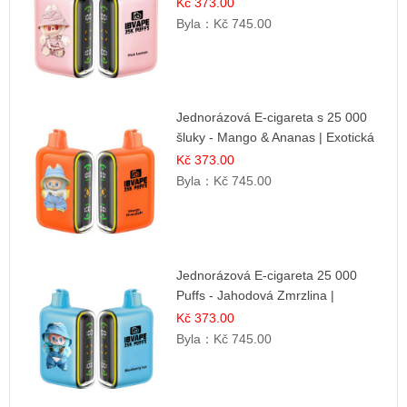
Kč 373.00
Byla：
Kč 745.00
Jednorázová E-cigareta s 25 000
šluky - Mango & Ananas | Exotická
ovocná směs
Kč 373.00
Byla：
Kč 745.00
Jednorázová E-cigareta 25 000
Puffs - Jahodová Zmrzlina |
Krémová sladká příchuť
Kč 373.00
Byla：
Kč 745.00