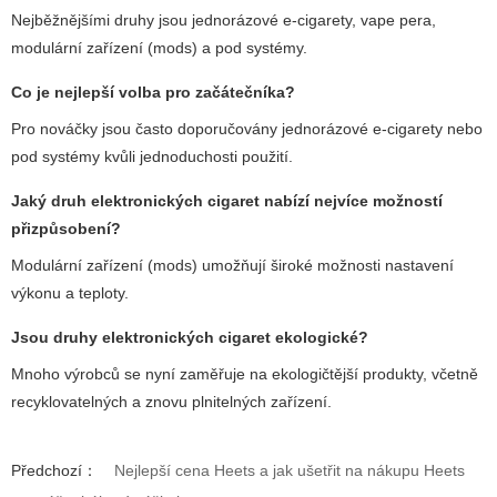
Nejběžnějšími druhy jsou jednorázové e-cigarety, vape pera,
modulární zařízení (mods) a pod systémy.
Co je nejlepší volba pro začátečníka?
Pro nováčky jsou často doporučovány jednorázové e-cigarety nebo
pod systémy kvůli jednoduchosti použití.
Jaký
druh elektronických cigaret
nabízí nejvíce možností
přizpůsobení?
Modulární zařízení (mods) umožňují široké možnosti nastavení
výkonu a teploty.
Jsou
druhy elektronických cigaret
ekologické?
Mnoho výrobců se nyní zaměřuje na ekologičtější produkty, včetně
recyklovatelných a znovu plnitelných zařízení.
Předchozí：
Nejlepší cena Heets a jak ušetřit na nákupu Heets