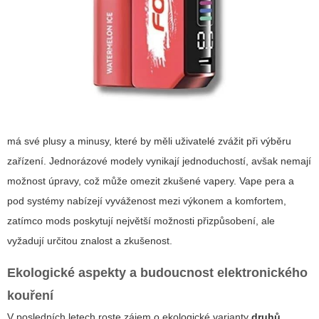
má své plusy a minusy, které by měli uživatelé zvážit při výběru
zařízení. Jednorázové modely vynikají jednoduchostí, avšak nemají
možnost úpravy, což může omezit zkušené vapery. Vape pera a
pod systémy nabízejí vyváženost mezi výkonem a komfortem,
zatímco mods poskytují největší možnosti přizpůsobení, ale
vyžadují určitou znalost a zkušenost.
Ekologické aspekty a budoucnost elektronického
kouření
V posledních letech roste zájem o ekologické varianty
druhů