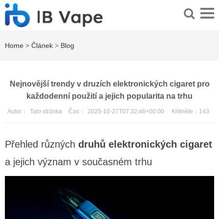
Home
>
Článek
>
Blog
Nejnovější trendy v druzích elektronických cigaret pro
každodenní použití a jejich popularita na trhu
Autor：
Tato stránka
Čas：
2025-10-27T07:32:46+00:00
Klikněte：
143
Přehled různých
druhů elektronických cigaret
a jejich význam v současném trhu