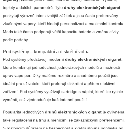
teploty a dalších parametrů. Tyto
druhy elektronických cigaret
poskytují výrazně intenzivnější zážitek a jsou často preferovány
zkušenými vapery, kteří hledají personalizaci a maximální kontrolu.
Mods také často podporují větší kapacitu baterie a změnu cívky
podle potřeby.
Pod systémy – kompaktní a diskrétní volba
Pod systémy představují moderní
druhy elektronických cigaret
,
které kombinují jednoduchost jednorázových modelů a možnosti
úprav vape per. Díky malému rozměru a snadnému použití jsou
ideální pro uživatele, kteří preferují diskrétní a přitom efektivní
zařízení. Pod systémy využívají cartridge s náplní, které lze rychle
vyměnit, což zjednodušuje každodenní použití.
Popularita jednotlivých
druhů elektronických cigaret
je ovlivněna
také regulacemi na trhu a měnícími se zákaznickými preferencemi.
S rostoucím důrazem na bezpečnost a kvalitu stoupá poptávka po