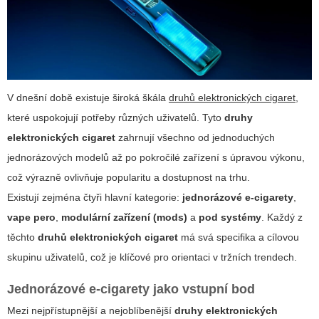
V dnešní době existuje široká škála
druhů elektronických cigaret
,
které uspokojují potřeby různých uživatelů. Tyto
druhy
elektronických cigaret
zahrnují všechno od jednoduchých
jednorázových modelů až po pokročilé zařízení s úpravou výkonu,
což výrazně ovlivňuje popularitu a dostupnost na trhu.
Existují zejména čtyři hlavní kategorie:
jednorázové e-cigarety
,
vape pero
,
modulární zařízení (mods)
a
pod systémy
. Každý z
těchto
druhů elektronických cigaret
má svá specifika a cílovou
skupinu uživatelů, což je klíčové pro orientaci v tržních trendech.
Jednorázové e-cigarety jako vstupní bod
Mezi nejpřístupnější a nejoblíbenější
druhy elektronických