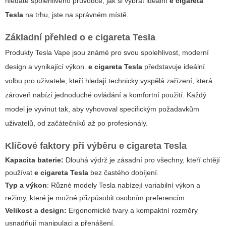
hledáte spolehlivého průvodce, jak si vybrat ideální
e cigareta
Tesla
na trhu, jste na správném místě.
Základní přehled o
e cigareta Tesla
Produkty Tesla Vape jsou známé pro svou spolehlivost, moderní
design a vynikající výkon.
e cigareta Tesla
představuje ideální
volbu pro uživatele, kteří hledají technicky vyspělá zařízení, která
zároveň nabízí jednoduché ovládání a komfortní použití. Každý
model je vyvinut tak, aby vyhovoval specifickým požadavkům
uživatelů, od začátečníků až po profesionály.
Klíčové faktory při výběru
e cigareta Tesla
Kapacita baterie:
Dlouhá výdrž je zásadní pro všechny, kteří chtějí
používat
e cigareta Tesla
bez častého dobíjení.
Typ a výkon
: Různé modely Tesla nabízejí variabilní výkon a
režimy, které je možné přizpůsobit osobním preferencím.
Velikost a design:
Ergonomické tvary a kompaktní rozměry
usnadňují manipulaci a přenášení.