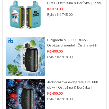
Puffs - Ostružina & Borůvka | Lesní
ovocná směs
Kč 373.00
Byla：
Kč 745.00
E-cigareta s 35 000 šluky -
Osvěžující mentol | Čistá a svěží
chuť
Kč 400.00
Byla：
Kč 918.00
Jednorázová e-cigareta s 35 000
šluky - Ostružina & Borůvka |
Intenzivní lesní směs
Kč 400.00
Byla：
Kč 918.00