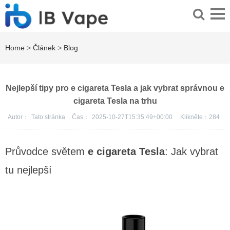
Home
>
Článek
>
Blog
Nejlepší tipy pro e cigareta Tesla a jak vybrat správnou e
cigareta Tesla na trhu
Autor：
Tato stránka
Čas：
2025-10-27T15:35:49+00:00
Klikněte：
284
Průvodce světem
e cigareta Tesla
: Jak vybrat
tu nejlepší