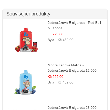
Související produkty
Jednorázová E-cigareta - Red Bull
& Jahoda
Kč 229.00
Byla：
Kč 452.00
Modrá Ledová Malina -
Jednorázová E-cigareta 12 000
šluků | Osvěžující Bobulová Příchuť
Kč 229.00
Byla：
Kč 452.00
Jednorázová E-cigareta 25 000