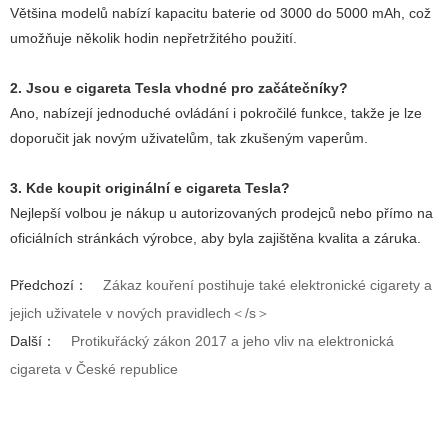
Většina modelů nabízí kapacitu baterie od 3000 do 5000 mAh, což
umožňuje několik hodin nepřetržitého použití.
2. Jsou
e cigareta Tesla
vhodné pro začátečníky?
Ano, nabízejí jednoduché ovládání i pokročilé funkce, takže je lze
doporučit jak novým uživatelům, tak zkušeným vaperům.
3. Kde koupit originální
e cigareta Tesla
?
Nejlepší volbou je nákup u autorizovaných prodejců nebo přímo na
oficiálních stránkách výrobce, aby byla zajištěna kvalita a záruka.
Předchozí：
Zákaz kouření postihuje také elektronické cigarety a
jejich uživatele v nových pravidlech＜/s＞
Další：
Protikuřácký zákon 2017 a jeho vliv na elektronická
cigareta v České republice