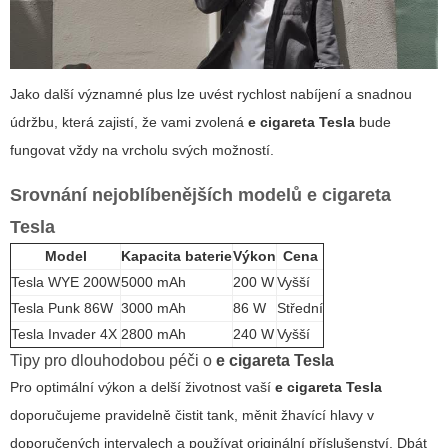
Jako další významné plus lze uvést rychlost nabíjení a snadnou
údržbu, která zajistí, že vami zvolená
e cigareta Tesla
bude
fungovat vždy na vrcholu svých možností.
Srovnání nejoblíbenějších modelů
e cigareta
Tesla
Model
Kapacita baterie
Výkon
Cena
Tesla WYE 200W
5000 mAh
200 W
Vyšší
Tesla Punk 86W
3000 mAh
86 W
Střední
Tesla Invader 4X
2800 mAh
240 W
Vyšší
Tipy pro dlouhodobou péči o
e cigareta Tesla
Pro optimální výkon a delší životnost vaší
e cigareta Tesla
doporučujeme pravidelně čistit tank, měnit žhavící hlavy v
doporučených intervalech a používat originální příslušenství. Dbát