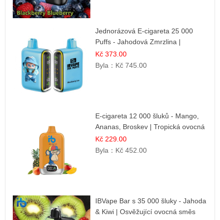
Jednorázová E-cigareta 25 000
Puffs - Jahodová Zmrzlina |
Krémová sladká příchuť
Kč 373.00
Byla：
Kč 745.00
E-cigareta 12 000 šluků - Mango,
Ananas, Broskev | Tropická ovocná
směs
Kč 229.00
Byla：
Kč 452.00
IBVape Bar s 35 000 šluky - Jahoda
& Kiwi | Osvěžující ovocná směs