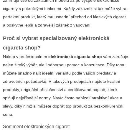
zahrnuje vše od základních modelů až po vyspělé elektronické
cigarety s pokročilými funkcemi. Každý zákazník si tak může vybrat
perfektní produkt, který mu usnadní přechod od klasických cigaret
a poskytne lepší a zdravější zážitek z vapování.
Proč si vybrat specializovaný
elektronická
cigareta shop
?
Nákup v profesionálním
elektronická cigareta shop
vám zaručuje
nejen široký výběr, ale i odbornou pomoc a konzultace. Díky tomu
můžete snadno najít ideální variantu podle vašich představ a
zdravotních požadavků. V takových prodejnách najdete
kvalitní
produkty
, originální příslušenství a certifikované náplně, které
splňují nejpřísnější normy. Navíc často nabízejí atraktivní akce a
slevy, díky nimž si můžete dopřát top produkt za bezkonkurenční
cenu.
Sortiment elektronických cigaret