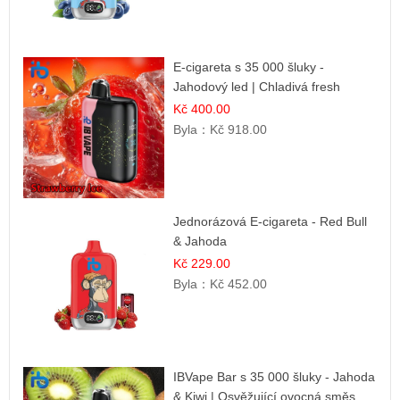
E-cigareta s 35 000 šluky -
Jahodový led | Chladivá fresh
příchuť
Kč 400.00
Byla：
Kč 918.00
Jednorázová E-cigareta - Red Bull
& Jahoda
Kč 229.00
Byla：
Kč 452.00
IBVape Bar s 35 000 šluky - Jahoda
& Kiwi | Osvěžující ovocná směs