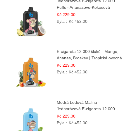
Jednorázová E-cigareta 12 000
Puffs - Ananasovo-Kokosová
Zmrzlina | Tropický dezert
Kč 229.00
Byla：
Kč 452.00
E-cigareta 12 000 šluků - Mango,
Ananas, Broskev | Tropická ovocná
směs
Kč 229.00
Byla：
Kč 452.00
Modrá Ledová Malina -
Jednorázová E-cigareta 12 000
šluků | Osvěžující Bobulová Příchuť
Kč 229.00
Byla：
Kč 452.00