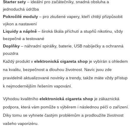
Starter sety
– ideální pro začátečníky, snadná obsluha a
jednoduchá údržba
Pokročilé moduly
– pro zkušené vapery, kteří chtějí přizpůsobit
výkon a nastavení
Liquidy a náplně
– široká škála příchutí a stupňů nikotinu, vždy
bezpečné a testované
Doplňky
– náhradní spirálky, baterie, USB nabíječky a ochranná
pouzdra
Každý produkt v
elektronická cigareta shop
je vybírán s ohledem
na kvalitu, bezpečnost a dlouhou životnost. Navíc jsou zde
pravidelně aktualizované novinky a trendy, takže máte vždy přístup
k nejmodernějším řešením vapování.
Výhodou kvalitního
elektronická cigareta shop
je zákaznická
podpora, která vám pomůže s výběrem i následnou péčí o zařízení.
Díky tomu se vyhnete častým problémům a prodloužíte životnost
vašeho vaporizéru.