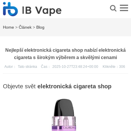
Home
>
Článek
>
Blog
Nejlepší elektronická cigareta shop nabízí elektronická
cigareta s širokým výběrem a skvělými cenami
Autor：
Tato stránka
Čas：
2025-10-27T23:48:24+00:00
Klikněte：
306
Objevte svět
elektronická cigareta shop