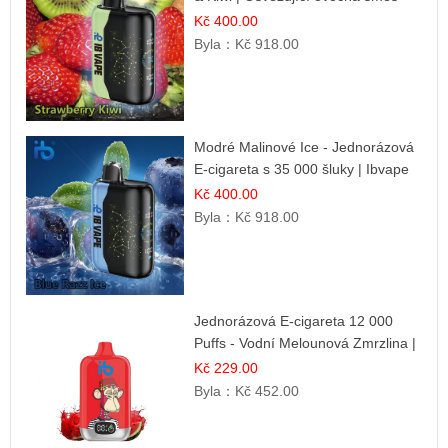
Kč 400.00
Byla：
Kč 918.00
Modré Malinové Ice - Jednorázová
E-cigareta s 35 000 šluky | Ibvape
Kč 400.00
Byla：
Kč 918.00
Jednorázová E-cigareta 12 000
Puffs - Vodní Melounová Zmrzlina |
Letní dezertní příchuť
Kč 229.00
Byla：
Kč 452.00