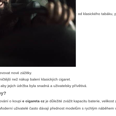
: od klasického tabáku,
vovat nové zážitky.
čtější než nákup balení klasických cigaret.
aby jejich údržba byla snadná a uživatelsky přívětivá.
by?
dování o koupi
e cigareta cz
je důležité zvážit kapacitu baterie, velikost
Moderní uživatelé často dávají přednost modelům s rychlým náběhem 