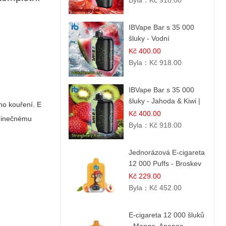
Byla：
Kč 918.00
IBVape Bar s 35 000
šluky - Vodní
melounový led |
Kč 400.00
Osvěžující letní příchuť
Byla：
Kč 918.00
IBVape Bar s 35 000
šluky - Jahoda & Kiwi |
ího kouření.
E
Osvěžující ovocná
Kč 400.00
jedinečnému
směs
Byla：
Kč 918.00
Jednorázová E-cigareta
12 000 Puffs - Broskev
& Ovocná Šťáva |
Kč 229.00
Osvěžující ovocná
Byla：
Kč 452.00
směs
E-cigareta 12 000 šluků