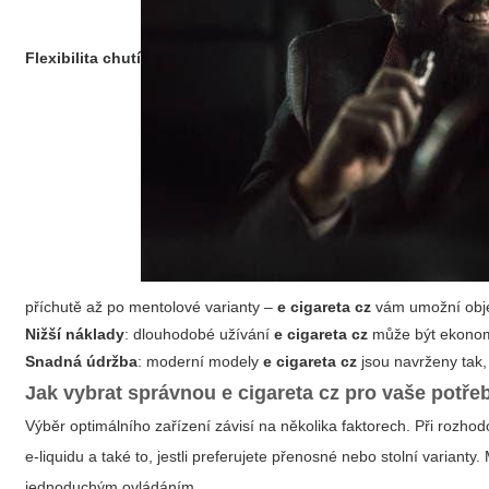
Flexibilita chutí
příchutě až po mentolové varianty –
e cigareta cz
vám umožní obje
Nižší náklady
: dlouhodobé užívání
e cigareta cz
může být ekonomi
Snadná údržba
: moderní modely
e cigareta cz
jsou navrženy tak, 
Jak vybrat správnou
e cigareta cz
pro vaše potře
Výběr optimálního zařízení závisí na několika faktorech. Při rozho
e-liquidu a také to, jestli preferujete přenosné nebo stolní varianty.
jednoduchým ovládáním.