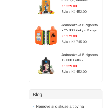
- Mango, Ananas,
Broskev | Tropická
Kč 229.00
ovocná směs
Byla：
Kč 452.00
Jednorázová E-cigareta
s 25 000 šluky - Mango
& Ananas | Exotická
Kč 373.00
ovocná směs
Byla：
Kč 745.00
Jednorázová E-cigareta
12 000 Puffs -
Ananasovo-Kokosová
Kč 229.00
Zmrzlina | Tropický
Byla：
Kč 452.00
dezert
Blog
Nejnovější diskuse a tipy na