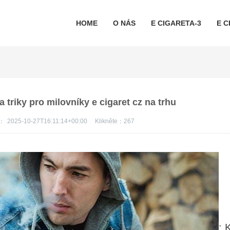
HOME
O NÁS
E CIGARETA-3
E C
 a triky pro milovníky e cigaret cz na trhu
s：
2025-10-27T16:11:14+00:00
Klikněte：
267
: 