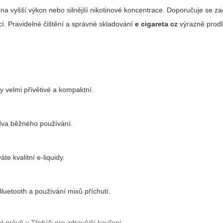
a vyšší výkon nebo silnější nikotinové koncentrace.
Doporučuje se zač
í.
Pravidelné čištění a správné skladování
e cigareta cz
výrazně prodl
y velmi přívětivé a kompaktní.
 dva běžného používání.
e kvalitní e-liquidy.
Bluetooth a používání mixů příchutí.
at právě v Třebíči pro zdravější kouření