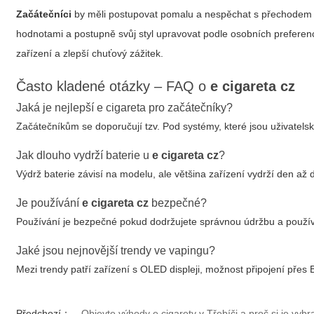
Začátečníci
by měli postupovat pomalu a nespěchat s přechodem n
hodnotami a postupně svůj styl upravovat podle osobních preferenc
zařízení a zlepší chuťový zážitek.
Často kladené otázky – FAQ o
e cigareta cz
Jaká je nejlepší e cigareta pro začátečníky?
Začátečníkům se doporučují tzv. Pod systémy, které jsou uživatelsk
Jak dlouho vydrží baterie u
e cigareta cz
?
Výdrž baterie závisí na modelu, ale většina zařízení vydrží den až
Je používání
e cigareta cz
bezpečné?
Používání je bezpečné pokud dodržujete správnou údržbu a používát
Jaké jsou nejnovější trendy ve vapingu?
Mezi trendy patří zařízení s OLED displeji, možnost připojení přes 
Předchozí：
Objevte výhody e cigarety v Třebíči a proč si je vybr