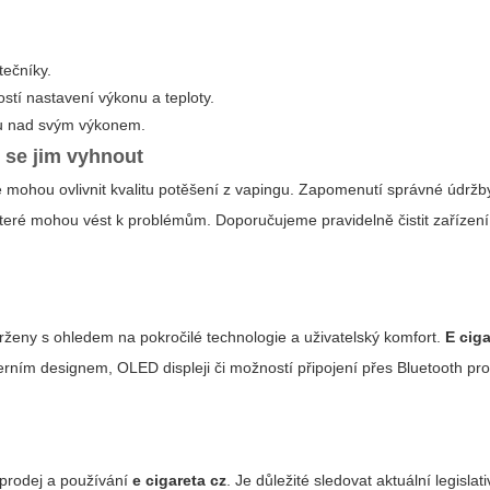
tečníky.
stí nastavení výkonu a teploty.
rolu nad svým výkonem.
 se jim vyhnout
 mohou ovlivnit kvalitu potěšení z vapingu. Zapomenutí správné údržb
, které mohou vést k problémům.
Doporučujeme pravidelně čistit zařízení
vrženy s ohledem na pokročilé technologie a uživatelský komfort.
E ciga
derním designem, OLED displeji či možností připojení přes Bluetooth pr
í prodej a používání
e cigareta cz
.
Je důležité sledovat aktuální legislat