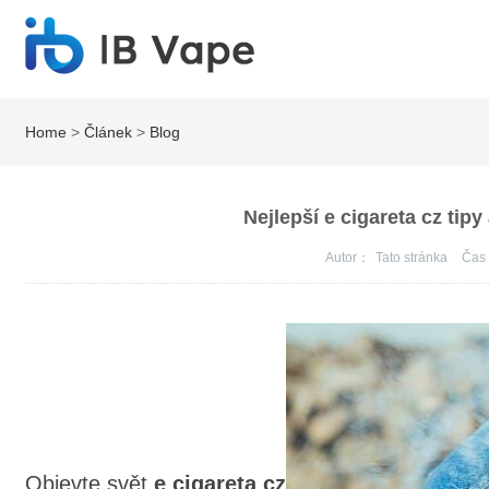
Home
>
Článek
>
Blog
Nejlepší e cigareta cz tipy
Autor：
Tato stránka
Ča
Objevte svět
e cigareta cz