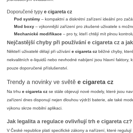
Doporučené typy
e cigareta cz
Pod systémy
– kompaktní a diskrétní zařízení ideální pro začá
Mod boxy
– výkonnější zařízení pro zkušené uživatele s možno
Mechanické modifikace
– pro ty, kteří chtějí mít plnou kont
Nejčastější chyby při používání
e cigareta cz
a jak
Někteří uživatelé dělají při užívání
e cigareta cz
běžné chyby, které
nekvalitních e-liquidů nebo nevhodné nabíjení jsou hlavní faktory
pouze doporučené příslušenství.
Trendy a novinky ve světě
e cigareta cz
Na trhu
e cigareta cz
se stále objevují nové modely, které jsou na
zařízení dnes disponují nejen dlouhou výdrží baterie, ale také mo
výkonu skrze mobilní aplikaci.
Jak legalita a regulace ovlivňují trh
e cigareta cz
?
V České republice platí specifické zákony a nařízení, které reguluj