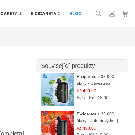
IGARETA-2
E CIGARETA-1
BLOG
Související produkty
E-cigareta s 35 000
šluky - Osvěžující
mentol | Čistá a svěží
Kč 400.00
chuť
Byla：
Kč 918.00
E-cigareta s 35 000
šluky - Jahodový led |
Chladivá fresh příchuť
Kč 400.00
Kompletní