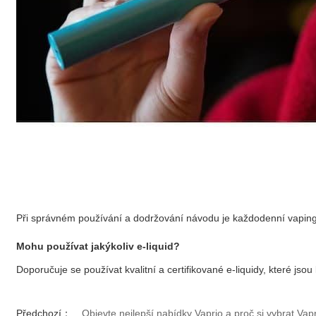
Při správném používání a dodržování návodu je každodenní vaping 
Mohu používat jakýkoliv e-liquid?
Doporučuje se používat kvalitní a certifikované e-liquidy, které js
Předchozí：
Objevte nejlepší nabídky Vaprio a proč si vybrat Vap