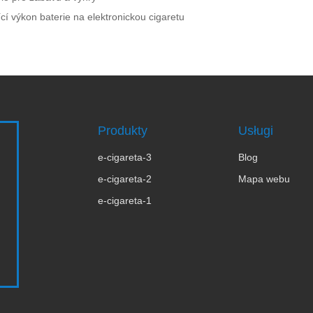
ící výkon baterie na elektronickou cigaretu
Produkty
Usługi
e-cigareta-3
Blog
e-cigareta-2
Mapa webu
e-cigareta-1