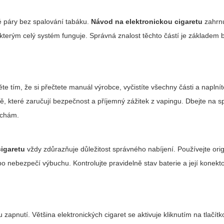
vé páry bez spalování tabáku.
Návod na elektronickou cigaretu
zahrn
y kterým celý systém funguje. Správná znalost těchto částí je základe
e tím, že si přečtete manuál výrobce, vyčistíte všechny části a naplní
ě, které zaručují bezpečnost a příjemný zážitek z vapingu. Dbejte na 
uchám.
cigaretu
vždy zdůrazňuje důležitost správného nabíjení. Používejte orig
o nebezpečí výbuchu. Kontrolujte pravidelně stav baterie a její konekto
zapnutí. Většina elektronických cigaret se aktivuje kliknutím na tlačítko