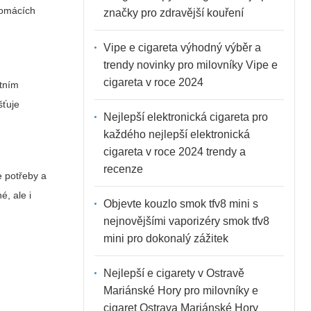
domácích
značky pro zdravější kouření
Vipe e cigareta výhodný výběr a
trendy novinky pro milovníky Vipe e
cigareta v roce 2024
otním
šťuje
Nejlepší elektronická cigareta pro
každého nejlepší elektronická
cigareta v roce 2024 trendy a
recenze
e potřeby a
é, ale i
Objevte kouzlo smok tfv8 mini s
nejnovějšími vaporizéry smok tfv8
mini pro dokonalý zážitek
Nejlepší e cigarety v Ostravě
Mariánské Hory pro milovníky e
cigaret Ostrava Mariánské Hory