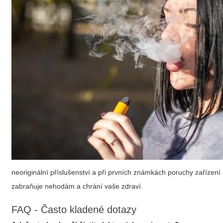
neoriginální příslušenství a při prvních známkách poruchy zařízení
zabraňuje nehodám a chrání vaše zdraví.
FAQ - Často kladené dotazy