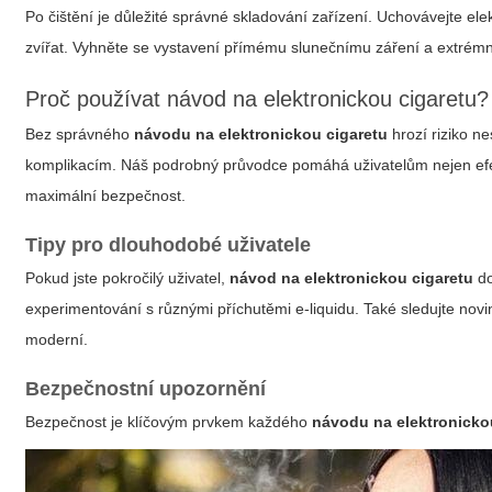
Po čištění je důležité správné skladování zařízení. Uchovávejte 
zvířat. Vyhněte se vystavení přímému slunečnímu záření a extrémní
Proč používat návod na elektronickou cigaretu?
Bez správného
návodu na elektronickou cigaretu
hrozí riziko n
komplikacím. Náš podrobný průvodce pomáhá uživatelům nejen efekt
maximální bezpečnost.
Tipy pro dlouhodobé uživatele
Pokud jste pokročilý uživatel,
návod na elektronickou cigaretu
do
experimentování s různými příchutěmi e-liquidu. Také sledujte novin
moderní.
Bezpečnostní upozornění
Bezpečnost je klíčovým prvkem každého
návodu na elektronicko