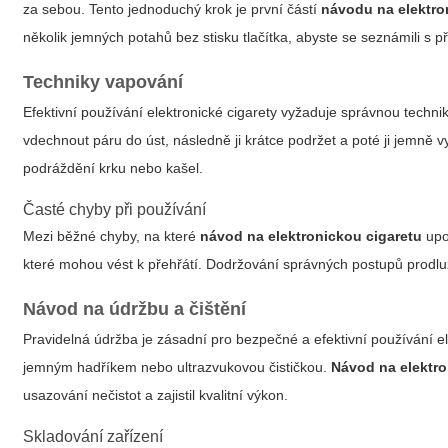
za sebou. Tento jednoduchý krok je první částí
návodu na elektro
několik jemných potahů bez stisku tlačítka, abyste se seznámili s př
Techniky vapování
Efektivní používání elektronické cigarety vyžaduje správnou techn
vdechnout páru do úst, následně ji krátce podržet a poté ji jemně 
podráždění krku nebo kašel.
Časté chyby při používání
Mezi běžné chyby, na které
návod na elektronickou cigaretu
upoz
které mohou vést k přehřátí. Dodržování správných postupů prodlužu
Návod na údržbu a čištění
Pravidelná údržba je zásadní pro bezpečné a efektivní používání el
jemným hadříkem nebo ultrazvukovou čističkou.
Návod na elektro
usazování nečistot a zajistil kvalitní výkon.
Skladování zařízení