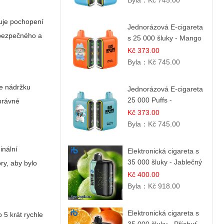
Byla：
Kč 745.00
uje pochopení
Jednorázová E-cigareta
m bezpečného a
s 25 000 šluky - Mango
& Ananas | Exotická
Kč 373.00
ovocná směs
Byla：
Kč 745.00
te nádržku
Jednorázová E-cigareta
25 000 Puffs -
správné
Ostružina & Borůvka |
Kč 373.00
Lesní ovocná směs
Byla：
Kč 745.00
inální
Elektronická cigareta s
35 000 šluky - Jablečný
ry, aby bylo
kyselý led | Osvěžující
Kč 400.00
kyselá jablka
Byla：
Kč 918.00
Elektronická cigareta s
 5 krát rychle