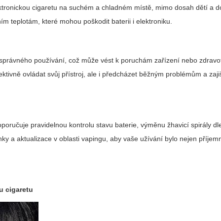
elektronickou cigaretu na suchém a chladném místě, mimo dosah dětí a 
m teplotám, které mohou poškodit baterii i elektroniku.
esprávného používání, což může vést k poruchám zařízení nebo zdrav
ivně ovládat svůj přístroj, ale i předcházet běžným problémům a zaji
poručuje pravidelnou kontrolu stavu baterie, výměnu žhavicí spirály dl
ky a aktualizace v oblasti vapingu, aby vaše užívání bylo nejen příjemn
u cigaretu