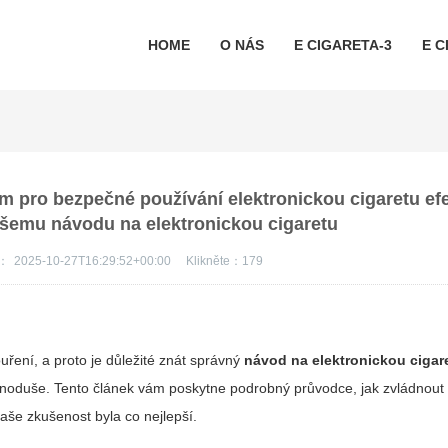
HOME
O NÁS
E CIGARETA-3
E C
m pro bezpečné používání elektronickou cigaretu efe
šemu návodu na elektronickou cigaretu
s：
2025-10-27T16:29:52+00:00
Klikněte：
179
ouření, a proto je důležité znát správný
návod na elektronickou cigar
dnoduše. Tento článek vám poskytne podrobný průvodce, jak zvládnout
vaše zkušenost byla co nejlepší.