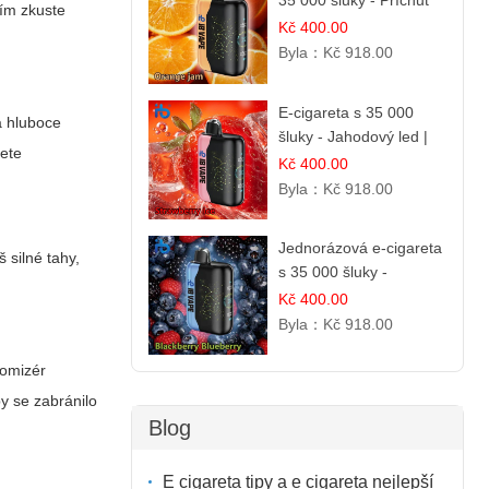
35 000 šluky - Příchuť
ním zkuste
Pomerančový Džem |
Kč 400.00
Dlouhotrvající zážitek
Byla：
Kč 918.00
E-cigareta s 35 000
a hluboce
šluky - Jahodový led |
jete
Chladivá fresh příchuť
Kč 400.00
Byla：
Kč 918.00
Jednorázová e-cigareta
 silné tahy,
s 35 000 šluky -
Ostružina & Borůvka |
Kč 400.00
Intenzivní lesní směs
Byla：
Kč 918.00
tomizér
y se zabránilo
Blog
E cigareta tipy a e cigareta nejlepší