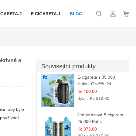
IGARETA-2
E CIGARETA-1
BLOG
ktivně a
Související produkty
E-cigareta s 35 000
šluky - Osvěžující
mentol | Čistá a svěží
Kč 400.00
chuť
Byla：
Kč 918.00
etu
, aby bylo
Jednorázová E-cigareta
 používání
25 000 Puffs -
Jahodová Zmrzlina |
Kč 373.00
Krémová sladká příchuť