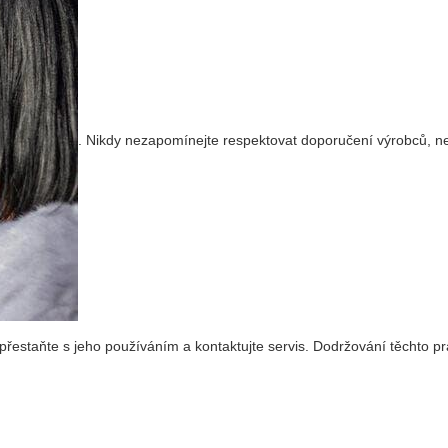
. Nikdy nezapomínejte respektovat doporučení výrobců, n
 přestaňte s jeho používáním a kontaktujte servis. Dodržování těchto pr