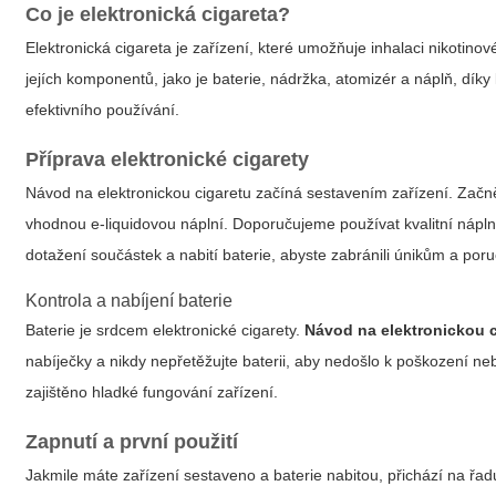
Co je elektronická cigareta?
Elektronická cigareta je zařízení, které umožňuje inhalaci nikotino
jejích komponentů, jako je baterie, nádržka, atomizér a náplň, dík
efektivního používání.
Příprava elektronické cigarety
Návod na elektronickou cigaretu začíná sestavením zařízení. Začnět
vhodnou e-liquidovou náplní. Doporučujeme používat kvalitní nápln
dotažení součástek a nabití baterie, abyste zabránili únikům a por
Kontrola a nabíjení baterie
Baterie je srdcem elektronické cigarety.
Návod na elektronickou 
nabíječky a nikdy nepřetěžujte baterii, aby nedošlo k poškození neb
zajištěno hladké fungování zařízení.
Zapnutí a první použití
Jakmile máte zařízení sestaveno a baterie nabitou, přichází na řadu 