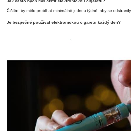
Jak často bych měl čistit elektronickou cigaretu?
Čištění by mělo probíhat minimálně jednou týdně, aby se odstranily n
Je bezpečné používat elektronickou cigaretu každý den?