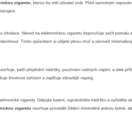
nickou cigaretu
, kterou by měl uživatel znát. Před samotným vapová
ístrojem.
iku inhalace. Návod na elektronickou cigaretu doporučuje začít pomalu 
vydechnout. Tímto způsobem si užijete plnou chuť a zároveň minimalizu
orňuje, patří přeplnění nádržky, používání vadných náplní, a také příliš
je životnost zařízení a zajišťuje zdravější vaping.
ektronické cigarety. Odpojte baterii, vyprázdněte nádržku a vyčistěte a
nickou cigaretu
navrhuje provádět čištění minimálně jednou týdně, ab