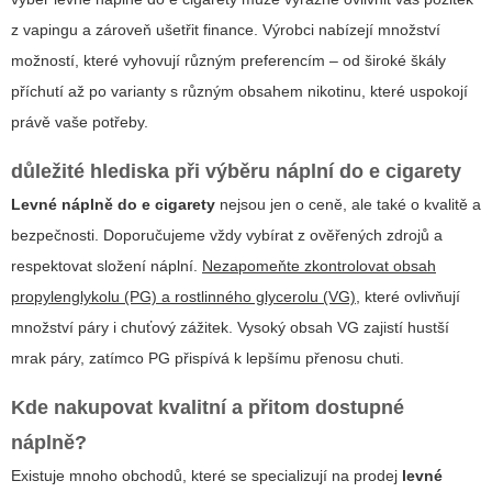
z vapingu a zároveň ušetřit finance. Výrobci nabízejí množství
možností, které vyhovují různým preferencím – od široké škály
příchutí až po varianty s různým obsahem nikotinu, které uspokojí
právě vaše potřeby.
důležité hlediska při výběru náplní do e cigarety
Levné náplně do e cigarety
nejsou jen o ceně, ale také o kvalitě a
bezpečnosti. Doporučujeme vždy vybírat z ověřených zdrojů a
respektovat složení náplní.
Nezapomeňte zkontrolovat obsah
propylenglykolu (PG) a rostlinného glycerolu (VG)
, které ovlivňují
množství páry i chuťový zážitek. Vysoký obsah VG zajistí hustší
mrak páry, zatímco PG přispívá k lepšímu přenosu chuti.
Kde nakupovat kvalitní a přitom dostupné
náplně?
Existuje mnoho obchodů, které se specializují na prodej
levné