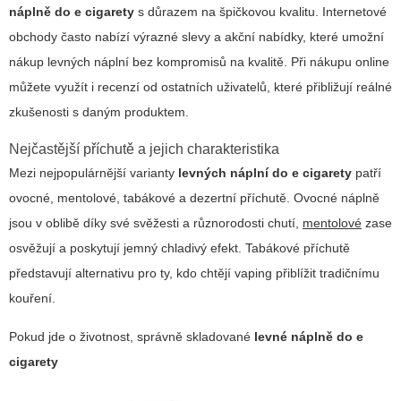
náplně do e cigarety
s důrazem na špičkovou kvalitu. Internetové
obchody často nabízí výrazné slevy a akční nabídky, které umožní
nákup levných náplní bez kompromisů na kvalitě. Při nákupu online
můžete využít i recenzí od ostatních uživatelů, které přibližují reálné
zkušenosti s daným produktem.
Nejčastější příchutě a jejich charakteristika
Mezi nejpopulárnější varianty
levných náplní do e cigarety
patří
ovocné, mentolové, tabákové a dezertní příchutě.
Ovocné náplně
jsou v oblibě díky své svěžesti a různorodosti chutí,
mentolové
zase
osvěžují a poskytují jemný chladivý efekt. Tabákové příchutě
představují alternativu pro ty, kdo chtějí vaping přiblížit tradičnímu
kouření.
Pokud jde o životnost, správně skladované
levné náplně do e
cigarety