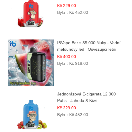
Letní dezertní příchuť
Kč 229.00
Byla：
Kč 452.00
IBVape Bar s 35 000 šluky - Vodní
melounový led | Osvěžující letní
příchuť
Kč 400.00
Byla：
Kč 918.00
Jednorázová E-cigareta 12 000
Puffs - Jahoda & Kiwi
Kč 229.00
Byla：
Kč 452.00