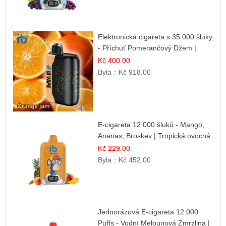
Elektronická cigareta s 35 000 šluky
- Příchuť Pomerančový Džem |
Dlouhotrvající zážitek
Kč 400.00
Byla：
Kč 918.00
E-cigareta 12 000 šluků - Mango,
Ananas, Broskev | Tropická ovocná
směs
Kč 229.00
Byla：
Kč 452.00
Jednorázová E-cigareta 12 000
Puffs - Vodní Melounová Zmrzlina |