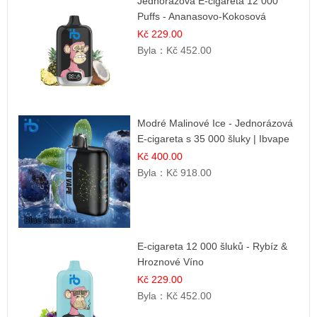
Jednorázová E-cigareta 12 000
Puffs - Ananasovo-Kokosová
Zmrzlina | Tropický dezert
Kč 229.00
Byla：
Kč 452.00
Modré Malinové Ice - Jednorázová
E-cigareta s 35 000 šluky | Ibvape
Kč 400.00
Byla：
Kč 918.00
E-cigareta 12 000 šluků - Rybíz &
Hroznové Víno
Kč 229.00
Byla：
Kč 452.00