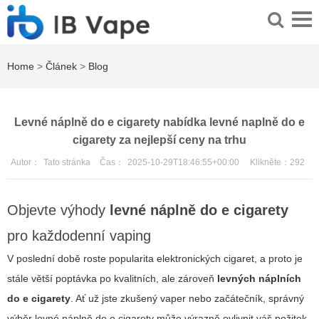
Home
>
Článek
>
Blog
Levné náplně do e cigarety nabídka levné naplně do e
cigarety za nejlepší ceny na trhu
Autor：
Tato stránka
Čas：
2025-10-29T18:46:55+00:00
Klikněte：
292
Objevte výhody
levné náplně do e cigarety
pro každodenní vaping
V poslední době roste popularita elektronických cigaret, a proto je
stále větší poptávka po kvalitních, ale zároveň
levných náplních
do e cigarety
. Ať už jste zkušený vaper nebo začátečník, správný
výběr
levné náplně do e cigarety
může výrazně ovlivnit váš požitek