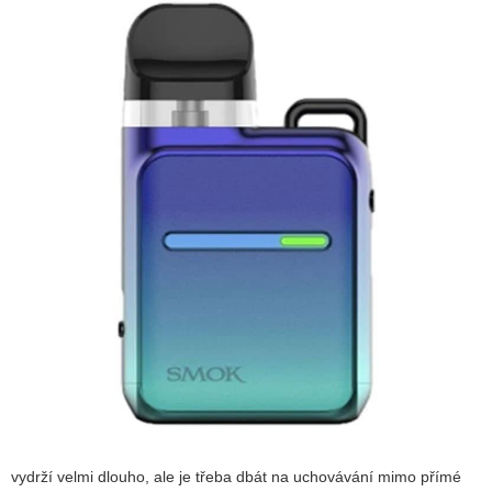
vydrží velmi dlouho, ale je třeba dbát na uchovávání mimo přímé