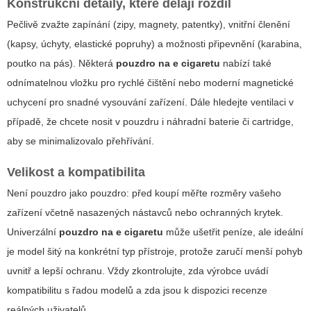
Konstrukční detaily, které dělají rozdíl
Pečlivě zvažte zapínání (zipy, magnety, patentky), vnitřní členění
(kapsy, úchyty, elastické popruhy) a možnosti připevnění (karabina,
poutko na pás). Některá
pouzdro na e cigaretu
nabízí také
odnímatelnou vložku pro rychlé čištění nebo moderní magnetické
uchycení pro snadné vysouvání zařízení. Dále hledejte ventilaci v
případě, že chcete nosit v pouzdru i náhradní baterie či cartridge,
aby se minimalizovalo přehřívání.
Velikost a kompatibilita
Není pouzdro jako pouzdro: před koupí měřte rozměry vašeho
zařízení včetně nasazených nástavců nebo ochranných krytek.
Univerzální
pouzdro na e cigaretu
může ušetřit peníze, ale ideální
je model šitý na konkrétní typ přístroje, protože zaručí menší pohyb
uvnitř a lepší ochranu. Vždy zkontrolujte, zda výrobce uvádí
kompatibilitu s řadou modelů a zda jsou k dispozici recenze
reálných uživatelů.