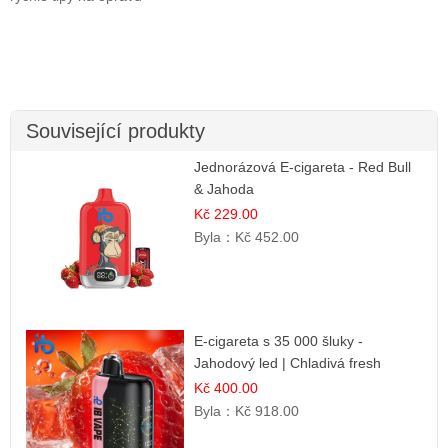
Související produkty
Jednorázová E-cigareta - Red Bull
& Jahoda
Kč 229.00
Byla：
Kč 452.00
E-cigareta s 35 000 šluky -
Jahodový led | Chladivá fresh
příchuť
Kč 400.00
Byla：
Kč 918.00