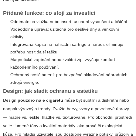
Přidané funkce: co stojí za investici
Odnímatelná vložka nebo insert: usnadní vysoušení a čištění.
Voděodolná úprava: užitečná pro deštivé dny a venkovní
aktivity.
Integrovaná kapsa na náhradní cartrige a nářadí: eliminuje
potřebu nosit další tašku.
Magnetické zapínání nebo kvalitní zip: zvyšuje komfort
každodenního používání.
Ochranný nosič baterií: pro bezpečné skladování náhradních
zdrojů energie.
Design: jak sladit ochranu s estetiku
Design
pouzdro na e cigaretu
může být subtilní a diskrétní nebo
naopak výrazný a trendy. Zvažte barvy, vzory a povrchové úpravy
— matné vs. lesklé, hladké vs. texturované. Pro obchodní prostředí
volte tlumené tóny a kvalitní materiály jako pravá či ekologická
kůže. Pro mladší uživatele jsou dostupné výrazné potisky, průzory a