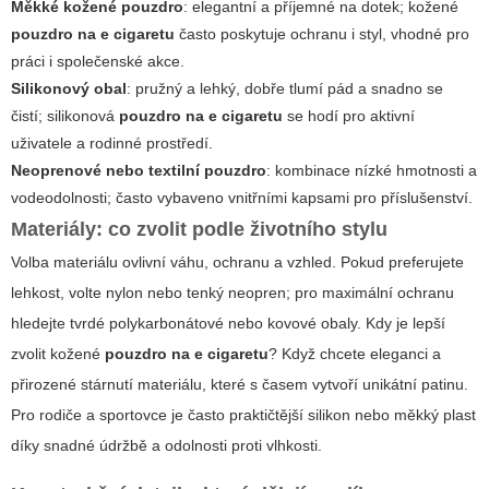
Měkké kožené pouzdro
: elegantní a příjemné na dotek; kožené
pouzdro na e cigaretu
často poskytuje ochranu i styl, vhodné pro
práci i společenské akce.
Silikonový obal
: pružný a lehký, dobře tlumí pád a snadno se
čistí; silikonová
pouzdro na e cigaretu
se hodí pro aktivní
uživatele a rodinné prostředí.
Neoprenové nebo textilní pouzdro
: kombinace nízké hmotnosti a
vodeodolnosti; často vybaveno vnitřními kapsami pro příslušenství.
Materiály: co zvolit podle životního stylu
Volba materiálu ovlivní váhu, ochranu a vzhled. Pokud preferujete
lehkost, volte nylon nebo tenký neopren; pro maximální ochranu
hledejte tvrdé polykarbonátové nebo kovové obaly. Kdy je lepší
zvolit kožené
pouzdro na e cigaretu
? Když chcete eleganci a
přirozené stárnutí materiálu, které s časem vytvoří unikátní patinu.
Pro rodiče a sportovce je často praktičtější silikon nebo měkký plast
díky snadné údržbě a odolnosti proti vlhkosti.