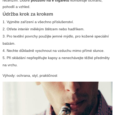
recenzím. Dobré
pouzdro na e cigaretu
kombinuje ochranu,
pohodlí a vzhled.
Údržba krok za krokem
1. Vyjměte zařízení a všechno příslušenství.
2. Otřete interiér měkkým štětcem nebo hadříkem.
3. Pro textilní povrchy použijte jemné mýdlo, pro kožené speciální
balzám.
4. Nechte důkladně vyschnout na vzduchu mimo přímé slunce.
5. Při skládání nepřeplňujte kapsy a nenechávejte těžké předměty
na vrchu.
Výhody: ochrana, styl, praktičnost