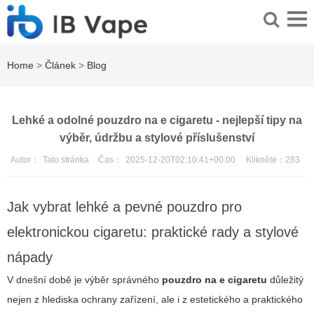
Home
>
Článek
>
Blog
Lehké a odolné pouzdro na e cigaretu - nejlepší tipy na
výběr, údržbu a stylové příslušenství
Autor：
Tato stránka
Čas：
2025-12-20T02:10:41+00:00
Klikněte：
283
Jak vybrat lehké a pevné pouzdro pro
elektronickou cigaretu: praktické rady a stylové
nápady
V dnešní době je výběr správného
pouzdro na e cigaretu
důležitý
nejen z hlediska ochrany zařízení, ale i z estetického a praktického