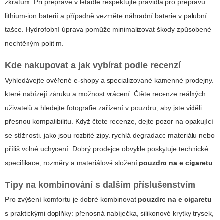
zkratům. Při přepravě v letadle respektujte pravidla pro přepravu
lithium-ion baterií a případně vezměte náhradní baterie v palubní
tašce. Hydrofobní úprava pomůže minimalizovat škody způsobené
nechtěným politím.
Kde nakupovat a jak vybírat podle recenzí
Vyhledávejte ověřené e-shopy a specializované kamenné prodejny,
které nabízejí záruku a možnost vrácení. Čtěte recenze reálných
uživatelů a hledejte fotografie zařízení v pouzdru, aby jste viděli
přesnou kompatibilitu. Když čtete recenze, dejte pozor na opakující
se stížnosti, jako jsou rozbité zipy, rychlá degradace materiálu nebo
příliš volné uchycení. Dobrý prodejce obvykle poskytuje technické
specifikace, rozměry a materiálové složení
pouzdro na e cigaretu
.
Tipy na kombinování s dalším příslušenstvím
Pro zvýšení komfortu je dobré kombinovat
pouzdro na e cigaretu
s praktickými doplňky: přenosná nabíječka, silikonové krytky trysek,