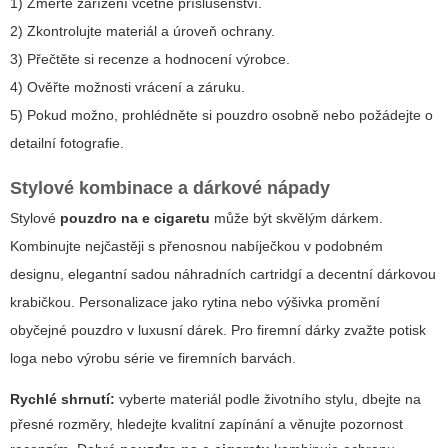
1) Změřte zařízení včetně příslušenství.
2) Zkontrolujte materiál a úroveň ochrany.
3) Přečtěte si recenze a hodnocení výrobce.
4) Ověřte možnosti vrácení a záruku.
5) Pokud možno, prohlédněte si pouzdro osobně nebo požádejte o
detailní fotografie.
Stylové kombinace a dárkové nápady
Stylové
pouzdro na e cigaretu
může být skvělým dárkem.
Kombinujte nejčastěji s přenosnou nabíječkou v podobném
designu, elegantní sadou náhradních cartridgí a decentní dárkovou
krabičkou. Personalizace jako rytina nebo výšivka promění
obyčejné pouzdro v luxusní dárek. Pro firemní dárky zvažte potisk
loga nebo výrobu série ve firemních barvách.
Rychlé shrnutí:
vyberte materiál podle životního stylu, dbejte na
přesné rozměry, hledejte kvalitní zapínání a věnujte pozornost