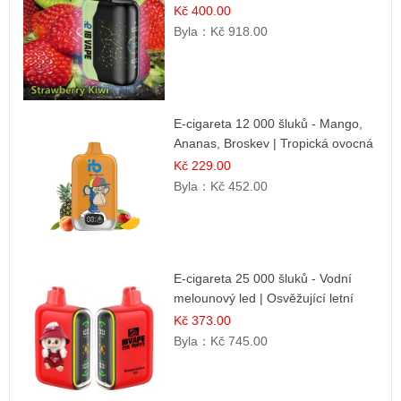
Kč 400.00
Byla：
Kč 918.00
E-cigareta 12 000 šluků - Mango,
Ananas, Broskev | Tropická ovocná
směs
Kč 229.00
Byla：
Kč 452.00
E-cigareta 25 000 šluků - Vodní
melounový led | Osvěžující letní
příchuť
Kč 373.00
Byla：
Kč 745.00