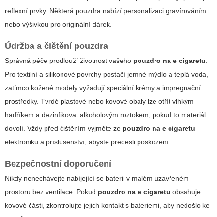
reflexní prvky. Některá pouzdra nabízí personalizaci gravírováním
nebo výšivkou pro originální dárek.
Údržba a čištění pouzdra
Správná péče prodlouží životnost vašeho
pouzdro na e cigaretu
.
Pro textilní a silikonové povrchy postačí jemné mýdlo a teplá voda,
zatímco kožené modely vyžadují speciální krémy a impregnační
prostředky. Tvrdé plastové nebo kovové obaly lze otřít vlhkým
hadříkem a dezinfikovat alkoholovým roztokem, pokud to materiál
dovolí. Vždy před čištěním vyjměte ze
pouzdro na e cigaretu
elektroniku a příslušenství, abyste předešli poškození.
Bezpečnostní doporučení
Nikdy nenechávejte nabíjející se baterii v malém uzavřeném
prostoru bez ventilace. Pokud
pouzdro na e cigaretu
obsahuje
kovové části, zkontrolujte jejich kontakt s bateriemi, aby nedošlo ke