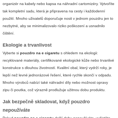
organizér na kabely nebo kapsa na náhradní cartomizéry. Vytvoříte
tak kompletní sadu, která je připravena na cesty i každodenní
použití. Mnoho uživatelů doporučuje nosit v jednom pouzdru jen to
nezbytné, aby se minimalizovalo riziko poškození a usnadnilo
čištění.
Ekologie a trvanlivost
Vyberte si
pouzdro na e cigaretu
s ohledem na ekologii:
recyklované materiály, certifikované ekologické kůže nebo trvanlivé
konstrukce s dlouhou životností. Kvalitní obal, který vydrží roky, je
lepší než levné jednorázové řešení, které rychle skončí v odpadu.
Mnoho výrobců nabízí také náhradní díly nebo možnost opravy
zipu či poutka, což výrazně prodlužuje užitnou dobu produktu.
Jak bezpečně skladovat, když pouzdro
nepoužíváte
Pokud
pouzdro na e cigaretu
delší dobu nepoužíváte, vyčistěte