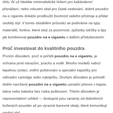
úhlu. Ať už hledáte minimalistické řešení pro každodenní
přenášení, nebo robustní obal pro časté cestování, dobré
pouzdro
na e cigaretu
dokáže prodloužit životnost vašeho přístroje a přidat
osobitý styl. V tomto obsáhlém průvodci se podíváme na typy
materiálů, funkce, které stojí za pozornost, způsoby údržby a tipy
jak kombinovat
pouzdro na e cigaretu
s dalším příslušenstvím.
Proč investovat do kvalitního pouzdra
Prvním důvodem, proč si pořídit
pouzdro na e cigaretu
, je
ochrana proti nárazům, prachu a vodě. Mnoho modelů nabízí
tepelnou izolaci, vnitřní polstrování a speciální kapsičky pro
náhradní cartridge nebo nabíječku. Druhým důvodem je pohodlí:
dobře navržené
pouzdro na e cigaretu
usnadní přenos v kapse,
tašce nebo kabelce bez rizika poškození. Třetím důvodem je
reprezentativní vzhled — dostupné jsou varianty od diskrétních
kožených pouzder až po výrazné barevné obaly, které komunikují
osobní styl.