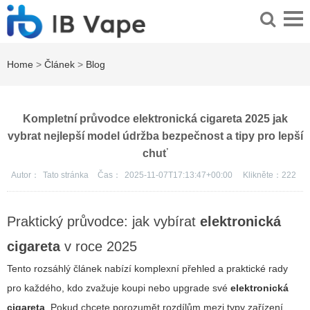
Home
>
Článek
>
Blog
Kompletní průvodce elektronická cigareta 2025 jak
vybrat nejlepší model údržba bezpečnost a tipy pro lepší
chuť
Autor：
Tato stránka
Čas：
2025-11-07T17:13:47+00:00
Klikněte：
222
Praktický průvodce: jak vybírat
elektronická
cigareta
v roce 2025
Tento rozsáhlý článek nabízí komplexní přehled a praktické rady
pro každého, kdo zvažuje koupi nebo upgrade své
elektronická
cigareta
. Pokud chcete porozumět rozdílům mezi typy zařízení,