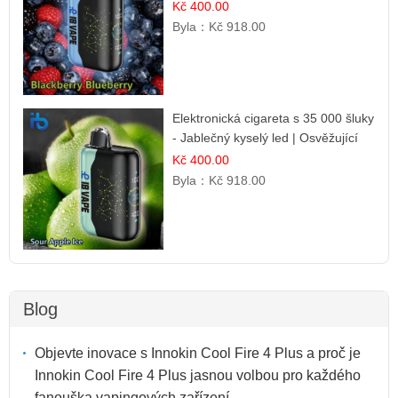
Intenzivní lesní směs
Kč 400.00
Byla：
Kč 918.00
Elektronická cigareta s 35 000 šluky
- Jablečný kyselý led | Osvěžující
kyselá jablka
Kč 400.00
Byla：
Kč 918.00
Blog
Objevte inovace s Innokin Cool Fire 4 Plus a proč je
Innokin Cool Fire 4 Plus jasnou volbou pro každého
fanouška vapingových zařízení