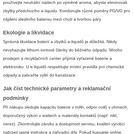
používejte neutrální nádech po výměně aroma, abyste eliminovali
zbytky předchozího e‑liquidu. Kombinujte různé poměry PG/VG pro
nájdení ideálního balansu mezi chutí a tvorbou páry.
Ekologie a likvidace
Správná likvidace baterií a zbytků e‑liquidů je důležitá. Nikdy
nevyhazujte lithium‑iontové články do běžného odpadu. Mnoho
prodejen a recyklačních center přijímá vyřazené baterie a
elektroniku. U e‑liquidů respektujte místní pravidla pro chemické
odpady a zabraňte vylití do kanalizace.
Jak číst technické parametry a reklamační
podmínky
Při nákupu sledujte kapacitu baterie v mAh, odpor coilů v ohmech,
doporučený výkon v wattech a materiály kontaktů (např. nikl,
nerez). Zkontrolujte záruku a dostupnost servisu; kvalitní výrobci
nabízejí jasné instrukce a náhradní díly. Pokud kupujete online,