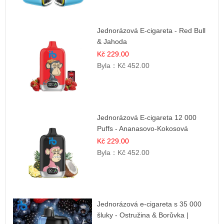
Jednorázová E-cigareta - Red Bull
& Jahoda
Kč 229.00
Byla：
Kč 452.00
Jednorázová E-cigareta 12 000
Puffs - Ananasovo-Kokosová
Zmrzlina | Tropický dezert
Kč 229.00
Byla：
Kč 452.00
Jednorázová e-cigareta s 35 000
šluky - Ostružina & Borůvka |