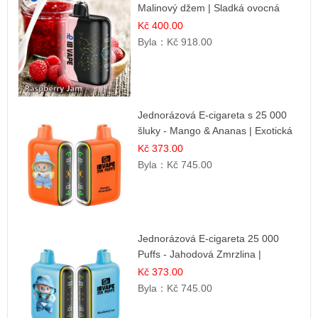
Malinový džem | Sladká ovocná
příchuť
Kč 400.00
Byla：
Kč 918.00
Jednorázová E-cigareta s 25 000
šluky - Mango & Ananas | Exotická
ovocná směs
Kč 373.00
Byla：
Kč 745.00
Jednorázová E-cigareta 25 000
Puffs - Jahodová Zmrzlina |
Krémová sladká příchuť
Kč 373.00
Byla：
Kč 745.00