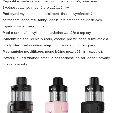
Cig-a-like
: malé zařízení, jednoduché na použití, omezená
životnost baterie, vhodné pro začátečníky.
Pod systémy
: kompaktní, diskrétní, často s vyměnitelnými
cartridgemi nebo refill tanky; ideální pro přechod od klasických
cigaret díky jemnějšímu tahu.
Mod a tank
: větší výkon, nastavitelné wattáže a teploty,
vyměnitelné žhavicí hlavy (coil), vhodné pro zkušenější uživatele a
pro ty, kteří hledají intenzivnější chuť a větší produkci páry.
Mechanické modifikace
: méně běžné mezi běžnými uživateli;
vyžadují hlubší znalosti baterií a bezpečnosti, nejsou doporučovány
pro začátečníky.