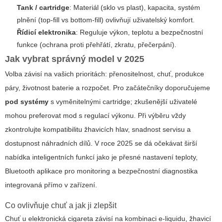
Tank / cartridge
: Materiál (sklo vs plast), kapacita, systém
plnění (top-fill vs bottom-fill) ovlivňují uživatelský komfort.
Řídicí elektronika
: Reguluje výkon, teplotu a bezpečnostní
funkce (ochrana proti přehřátí, zkratu, přečerpání).
Jak vybrat správný model v 2025
Volba závisí na vašich prioritách: přenositelnost, chuť, produkce
páry, životnost baterie a rozpočet. Pro začátečníky doporučujeme
pod systémy
s vyměnitelnými cartridge; zkušenější uživatelé
mohou preferovat mod s regulací výkonu. Při výběru vždy
zkontrolujte kompatibilitu žhavicích hlav, snadnost servisu a
dostupnost náhradních dílů. V roce 2025 se dá očekávat širší
nabídka inteligentních funkcí jako je přesné nastavení teploty,
Bluetooth aplikace pro monitoring a bezpečnostní diagnostika
integrovaná přímo v zařízení.
Co ovlivňuje chuť a jak ji zlepšit
Chuť u
elektronická cigareta
závisí na kombinaci e‑liquidu, žhavicí