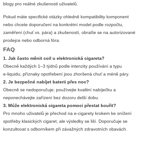
blogy pro reálné zkušenosti uživatelů.
Pokud máte specifické otázky ohledně kompatibility komponent
nebo chcete doporučení na konkrétní model podle rozpočtu,
zaměření (chuť vs. pára) a zkušeností, obraťte se na autorizované
prodejce nebo odborná fóra.
FAQ
1. Jak často měnit coil u
elektronická cigareta
?
Obecně každých 1–3 týdnů podle intenzity používání a typu
e‑liquidu; příznaky opotřebení jsou zhoršená chuť a méně páry.
2. Je bezpečné nabíjet baterii přes noc?
Obecně se nedoporučuje; používejte kvalitní nabíječku a
neponechávejte zařízení bez dozoru delší dobu.
3. Může
elektronická cigareta
pomoci přestat kouřit?
Pro mnoho uživatelů je přechod na e‑cigarety krokem ke snížení
spotřeby klasických cigaret, ale výsledky se liší. Doporučuje se
konzultovat s odborníkem při závažných zdravotních obavách.