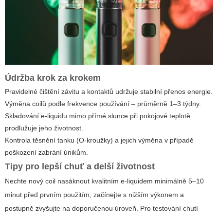
Údržba krok za krokem
Pravidelné čištění závitu a kontaktů udržuje stabilní přenos energie.
Výměna coilů podle frekvence používání – průměrně 1–3 týdny.
Skladování e‑liquidu mimo přímé slunce při pokojové teplotě
prodlužuje jeho životnost.
Kontrola těsnění tanku (O‑kroužky) a jejich výměna v případě
poškození zabrání únikům.
Tipy pro lepší chuť a delší životnost
Nechte nový coil nasáknout kvalitním e‑liquidem minimálně 5–10
minut před prvním použitím; začínejte s nižším výkonem a
postupně zvyšujte na doporučenou úroveň. Pro testování chutí