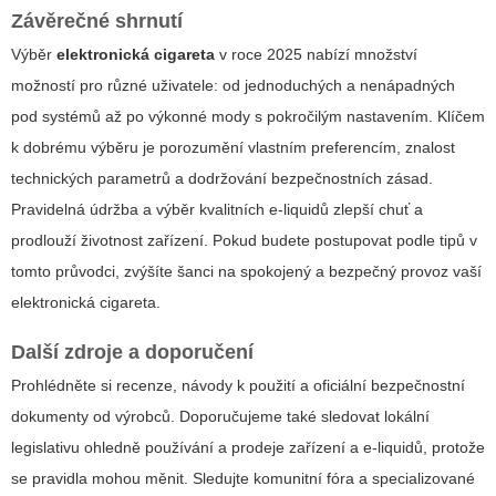
Závěrečné shrnutí
Výběr
elektronická cigareta
v roce 2025 nabízí množství
možností pro různé uživatele: od jednoduchých a nenápadných
pod systémů až po výkonné mody s pokročilým nastavením. Klíčem
k dobrému výběru je porozumění vlastním preferencím, znalost
technických parametrů a dodržování bezpečnostních zásad.
Pravidelná údržba a výběr kvalitních e‑liquidů zlepší chuť a
prodlouží životnost zařízení. Pokud budete postupovat podle tipů v
tomto průvodci, zvýšíte šanci na spokojený a bezpečný provoz vaší
elektronická cigareta
.
Další zdroje a doporučení
Prohlédněte si recenze, návody k použití a oficiální bezpečnostní
dokumenty od výrobců. Doporučujeme také sledovat lokální
legislativu ohledně používání a prodeje zařízení a e‑liquidů, protože
se pravidla mohou měnit. Sledujte komunitní fóra a specializované