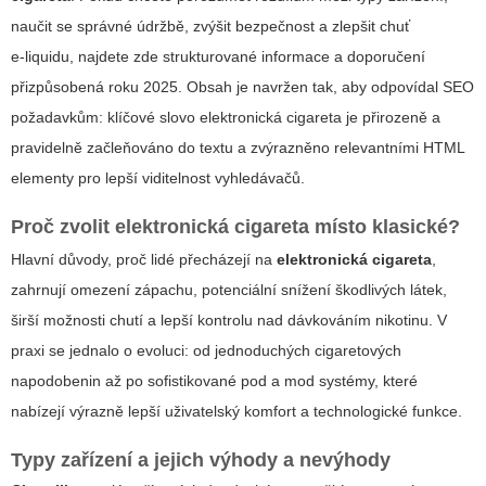
naučit se správné údržbě, zvýšit bezpečnost a zlepšit chuť
e‑liquidu, najdete zde strukturované informace a doporučení
přizpůsobená roku 2025. Obsah je navržen tak, aby odpovídal SEO
požadavkům: klíčové slovo
elektronická cigareta
je přirozeně a
pravidelně začleňováno do textu a zvýrazněno relevantními HTML
elementy pro lepší viditelnost vyhledávačů.
Proč zvolit
elektronická cigareta
místo klasické?
Hlavní důvody, proč lidé přecházejí na
elektronická cigareta
,
zahrnují omezení zápachu, potenciální snížení škodlivých látek,
širší možnosti chutí a lepší kontrolu nad dávkováním nikotinu. V
praxi se jednalo o evoluci: od jednoduchých cigaretových
napodobenin až po sofistikované pod a mod systémy, které
nabízejí výrazně lepší uživatelský komfort a technologické funkce.
Typy zařízení a jejich výhody a nevýhody