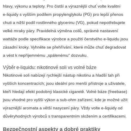
hlavy, výkonu a teploty. Pro čistší a výraznější chuť volte kvalitní
e‑liquidy s vyšším podílem propylenglykolu (PG) pro lepší přenos
chuti a nižší podíl rostlinného glycerinu (VG), pokud nepotřebujete
velké mraky páry. Pravidelná výměna coilů, správné nastavení
wattáže podle specifikace výrobce a použití čerstvého e‑liquidu jsou
zásadní kroky. Vyhněte se přehřívání, které může chuť degradovat
a vést k nepříjemnému „spálenému“ dozvuku.
Výběr e‑liquidu: nikotinové soli vs volné báze
Nikotinové soli nabízejí rychlejší nástup nikotinu a hladší tah při
vyšších koncentracích; jsou ideální pro menší přístroje a uživatele,
kteří hledají efekt podobný klasické cigaretě. Volné báze (freebase)
jsou vhodné pro vyšší výkon a sub‑ohm zařízení, kde je možné užít
výraznější aromata a větší nasycení páry. Vždy volte e‑liquidy od
důvěryhodných výrobců s transparentním složením a certifikacemi.
Bezpečnostní aspekty a dobré praktiky