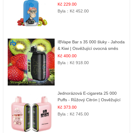
Kč 229.00
Byla：
Kč 452.00
IBVape Bar s 35 000 šluky - Jahoda
& Kiwi | Osvěžující ovocná směs
Kč 400.00
Byla：
Kč 918.00
Jednorázová E-cigareta 25 000
Puffs - Růžový Citrón | Osvěžující
citrusová příchuť
Kč 373.00
Byla：
Kč 745.00