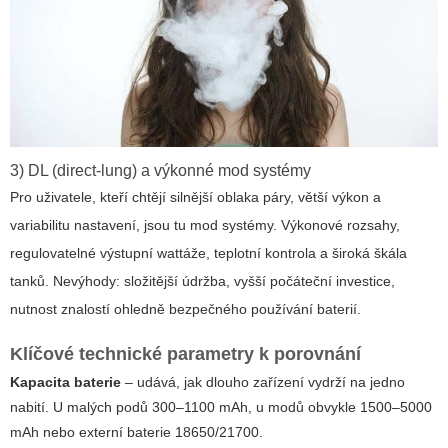
3) DL (direct-lung) a výkonné mod systémy
Pro uživatele, kteří chtějí silnější oblaka páry, větší výkon a
variabilitu nastavení, jsou tu mod systémy. Výkonové rozsahy,
regulovatelné výstupní wattáže, teplotní kontrola a široká škála
tanků. Nevýhody: složitější údržba, vyšší počáteční investice,
nutnost znalostí ohledně bezpečného používání baterií.
Klíčové technické parametry k porovnání
Kapacita baterie
– udává, jak dlouho zařízení vydrží na jedno
nabití. U malých podů 300–1100 mAh, u modů obvykle 1500–5000
mAh nebo externí baterie 18650/21700.