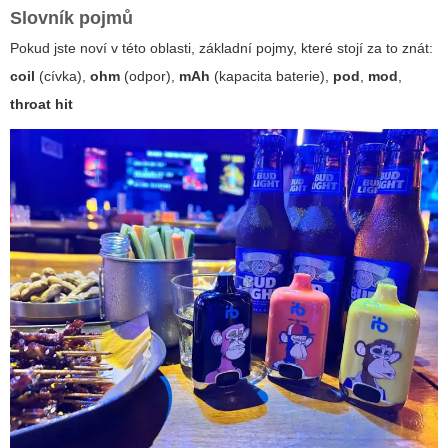
Slovník pojmů
Pokud jste noví v této oblasti, základní pojmy, které stojí za to znát:
coil
(cívka),
ohm
(odpor),
mAh
(kapacita baterie),
pod
,
mod
,
throat hit