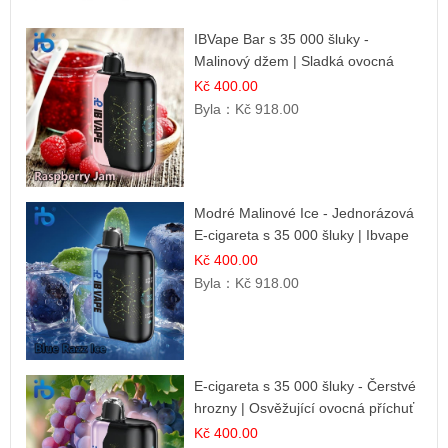
IBVape Bar s 35 000 šluky -
Malinový džem | Sladká ovocná
příchuť
Kč 400.00
Byla：
Kč 918.00
Modré Malinové Ice - Jednorázová
E-cigareta s 35 000 šluky | Ibvape
Kč 400.00
Byla：
Kč 918.00
E-cigareta s 35 000 šluky - Čerstvé
hrozny | Osvěžující ovocná příchuť
Kč 400.00