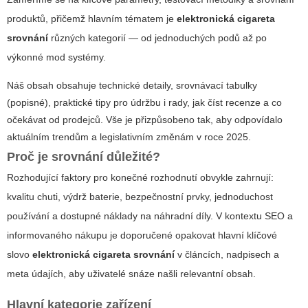
produktů, přičemž hlavním tématem je
elektronická cigareta
srovnání
různých kategorií — od jednoduchých podů až po
výkonné mod systémy.
Náš obsah obsahuje technické detaily, srovnávací tabulky
(popisné), praktické tipy pro údržbu i rady, jak číst recenze a co
očekávat od prodejců. Vše je přizpůsobeno tak, aby odpovídalo
aktuálním trendům a legislativním změnám v roce 2025.
Proč je srovnání důležité?
Rozhodující faktory pro konečné rozhodnutí obvykle zahrnují:
kvalitu chuti, výdrž baterie, bezpečnostní prvky, jednoduchost
používání a dostupné náklady na náhradní díly. V kontextu SEO a
informovaného nákupu je doporučené opakovat hlavní klíčové
slovo
elektronická cigareta srovnání
v článcích, nadpisech a
meta údajích, aby uživatelé snáze našli relevantní obsah.
Hlavní kategorie zařízení