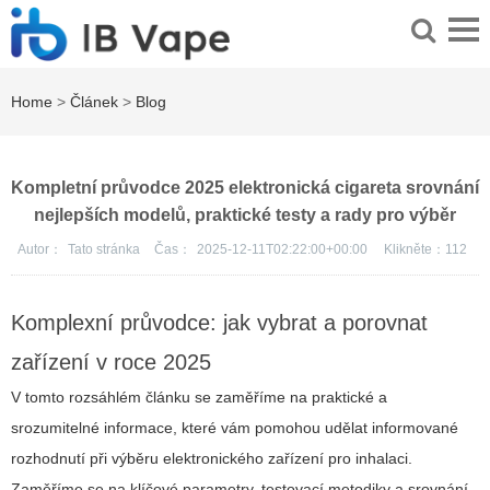
Home
>
Článek
>
Blog
Kompletní průvodce 2025 elektronická cigareta srovnání
nejlepších modelů, praktické testy a rady pro výběr
Autor：
Tato stránka
Čas：
2025-12-11T02:22:00+00:00
Klikněte：
112
Komplexní průvodce: jak vybrat a porovnat
zařízení v roce 2025
V tomto rozsáhlém článku se zaměříme na praktické a
srozumitelné informace, které vám pomohou udělat informované
rozhodnutí při výběru elektronického zařízení pro inhalaci.
Zaměříme se na klíčové parametry, testovací metodiky a srovnání