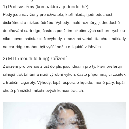
1) Pod systémy (kompaktní a jednoduché)
Pody jsou navrženy pro uživatele, kteří hledají jednoduchost,
diskrétnost a nízkou údržbu. Výhody: malé rozměry, jednoduché
doplňování cartridge, často s použitím nikotinových solí pro rychlou
nikotinovou satisfakci. Nevýhody: omezená variabilita chuti, náklady
na cartridge mohou být vyšší než u e-liquidů v láhvích.
2) MTL (mouth-to-lung) zařízení
Zařízení pro přenos z úst do plic jsou ideální pro ty, kteří preferují
silnější tlak tahání a nižší výrobní výkon, často připomínající zážitek
z tradiční cigarety. Výhody: lepší úspora e-liquidu, méně páry, lepší
chutě při nižších nikotinových koncentracích.