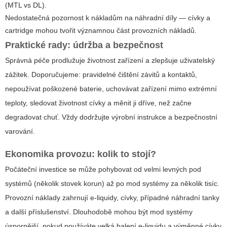
(MTL vs DL).
Nedostatečná pozornost k nákladům na náhradní díly — cívky a
cartridge mohou tvořit významnou část provozních nákladů.
Praktické rady: údržba a bezpečnost
Správná péče prodlužuje životnost zařízení a zlepšuje uživatelský
zážitek. Doporučujeme: pravidelné čištění závitů a kontaktů,
nepoužívat poškozené baterie, uchovávat zařízení mimo extrémní
teploty, sledovat životnost cívky a měnit ji dříve, než začne
degradovat chuť. Vždy dodržujte výrobní instrukce a bezpečnostní
varování.
Ekonomika provozu: kolik to stojí?
Počáteční investice se může pohybovat od velmi levných pod
systémů (několik stovek korun) až po mod systémy za několik tisíc.
Provozní náklady zahrnují e-liquidy, cívky, případné náhradní tanky
a další příslušenství. Dlouhodobě mohou být mod systémy
úspornější, pokud používáte velká balení e-liquidu a výměnné cívky