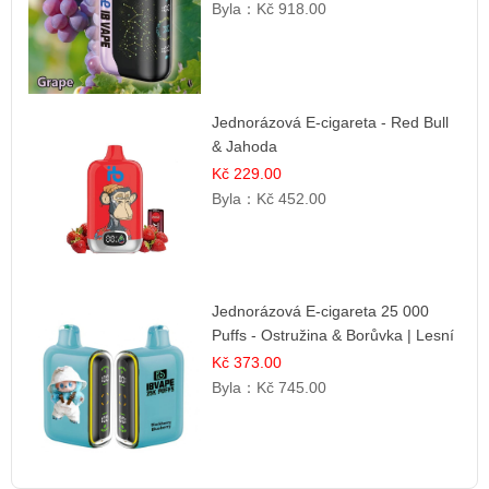
Byla：
Kč 918.00
Jednorázová E-cigareta - Red Bull
& Jahoda
Kč 229.00
Byla：
Kč 452.00
Jednorázová E-cigareta 25 000
Puffs - Ostružina & Borůvka | Lesní
ovocná směs
Kč 373.00
Byla：
Kč 745.00