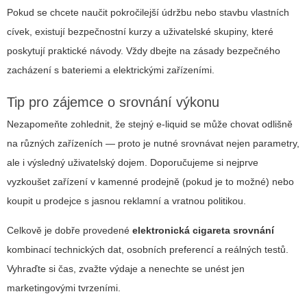
Pokud se chcete naučit pokročilejší údržbu nebo stavbu vlastních
cívek, existují bezpečnostní kurzy a uživatelské skupiny, které
poskytují praktické návody. Vždy dbejte na zásady bezpečného
zacházení s bateriemi a elektrickými zařízeními.
Tip pro zájemce o srovnání výkonu
Nezapomeňte zohlednit, že stejný e-liquid se může chovat odlišně
na různých zařízeních — proto je nutné srovnávat nejen parametry,
ale i výsledný uživatelský dojem. Doporučujeme si nejprve
vyzkoušet zařízení v kamenné prodejně (pokud je to možné) nebo
koupit u prodejce s jasnou reklamní a vratnou politikou.
Celkově je dobře provedené
elektronická cigareta srovnání
kombinací technických dat, osobních preferencí a reálných testů.
Vyhraďte si čas, zvažte výdaje a nenechte se unést jen
marketingovými tvrzeními.