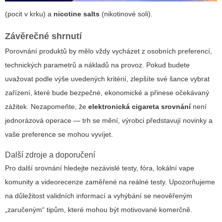
(pocit v krku) a
nicotine salts
(nikotinové soli).
Závěrečné shrnutí
Porovnání produktů by mělo vždy vycházet z osobních preferencí,
technických parametrů a nákladů na provoz. Pokud budete
uvažovat podle výše uvedených kritérií, zlepšíte své šance vybrat
zařízení, které bude bezpečné, ekonomické a přinese očekávaný
zážitek. Nezapomeňte, že
elektronická cigareta srovnání
není
jednorázová operace — trh se mění, výrobci představují novinky a
vaše preference se mohou vyvíjet.
Další zdroje a doporučení
Pro další srovnání hledejte nezávislé testy, fóra, lokální vape
komunity a videorecenze zaměřené na reálné testy. Upozorňujeme
na důležitost validních informací a vyhýbání se neověřeným
„zaručeným“ tipům, které mohou být motivované komerčně.