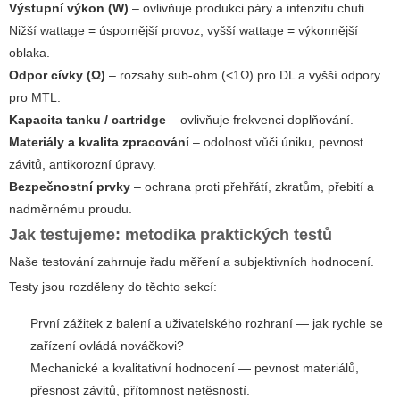
Výstupní výkon (W)
– ovlivňuje produkci páry a intenzitu chuti.
Nižší wattage = úspornější provoz, vyšší wattage = výkonnější
oblaka.
Odpor cívky (Ω)
– rozsahy sub-ohm (<1Ω) pro DL a vyšší odpory
pro MTL.
Kapacita tanku / cartridge
– ovlivňuje frekvenci doplňování.
Materiály a kvalita zpracování
– odolnost vůči úniku, pevnost
závitů, antikorozní úpravy.
Bezpečnostní prvky
– ochrana proti přehřátí, zkratům, přebití a
nadměrnému proudu.
Jak testujeme: metodika praktických testů
Naše testování zahrnuje řadu měření a subjektivních hodnocení.
Testy jsou rozděleny do těchto sekcí:
První zážitek z balení a uživatelského rozhraní — jak rychle se
zařízení ovládá nováčkovi?
Mechanické a kvalitativní hodnocení — pevnost materiálů,
přesnost závitů, přítomnost netěsností.