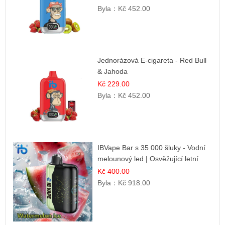
Byla：
Kč 452.00
Jednorázová E-cigareta - Red Bull
& Jahoda
Kč 229.00
Byla：
Kč 452.00
IBVape Bar s 35 000 šluky - Vodní
melounový led | Osvěžující letní
příchuť
Kč 400.00
Byla：
Kč 918.00