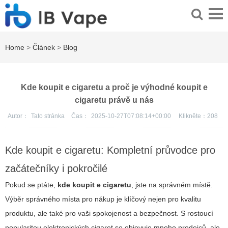
Home
>
Článek
>
Blog
Kde koupit e cigaretu a proč je výhodné koupit e
cigaretu právě u nás
Autor：
Tato stránka
Čas：
2025-10-27T07:08:14+00:00
Klikněte：
208
Kde koupit e cigaretu: Kompletní průvodce pro
začátečníky i pokročilé
Pokud se ptáte,
kde koupit e cigaretu
, jste na správném místě.
Výběr správného místa pro nákup je klíčový nejen pro kvalitu
produktu, ale také pro vaši spokojenost a bezpečnost. S rostoucí
popularitou elektronických cigaret se objevuje mnoho prodejců, ale