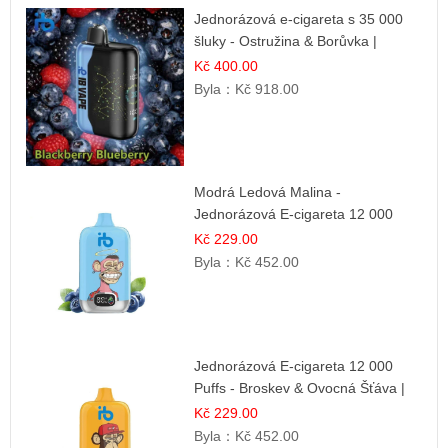
Jednorázová e-cigareta s 35 000
šluky - Ostružina & Borůvka |
Intenzivní lesní směs
Kč 400.00
Byla：
Kč 918.00
Modrá Ledová Malina -
Jednorázová E-cigareta 12 000
šluků | Osvěžující Bobulová Příchuť
Kč 229.00
Byla：
Kč 452.00
Jednorázová E-cigareta 12 000
Puffs - Broskev & Ovocná Šťáva |
Osvěžující ovocná směs
Kč 229.00
Byla：
Kč 452.00