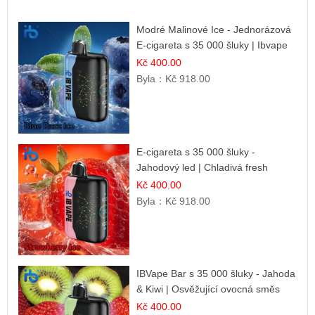
Modré Malinové Ice - Jednorázová
E-cigareta s 35 000 šluky | Ibvape
Kč 400.00
Byla：
Kč 918.00
E-cigareta s 35 000 šluky -
Jahodový led | Chladivá fresh
příchuť
Kč 400.00
Byla：
Kč 918.00
IBVape Bar s 35 000 šluky - Jahoda
& Kiwi | Osvěžující ovocná směs
Kč 400.00