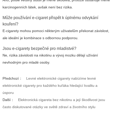
Ano, podle většiny studií je méně škodlivá, protože obsahuje méně
karcinogenních látek, avšak není bez rizika.
Může používání e-cigaret přispět k úplnému odvykání
kouření?
E-cigarety mohou pomoci některým uživatelům překonat závislost,
ale ideální je kombinace s odbornou podporou.
Jsou e-cigarety bezpečné pro mladistvé?
Ne, rizika závislosti na nikotinu a vývoj mozku dělají užívání
nevhodným pro mladé osoby.
Předchozí：
Levné elektronické cigarety nabízíme levné
elektronické cigarety pro každého kuřáka hledající kvalitu a
úsporu
Další：
Elektronická cigareta bez nikotinu a její škodlivost jsou
často diskutované otázky ve světě zdraví a životního stylu