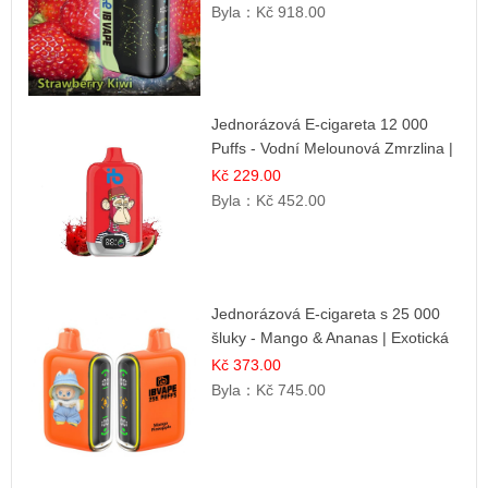
Byla：
Kč 918.00
Jednorázová E-cigareta 12 000
Puffs - Vodní Melounová Zmrzlina |
Letní dezertní příchuť
Kč 229.00
Byla：
Kč 452.00
Jednorázová E-cigareta s 25 000
šluky - Mango & Ananas | Exotická
ovocná směs
Kč 373.00
Byla：
Kč 745.00