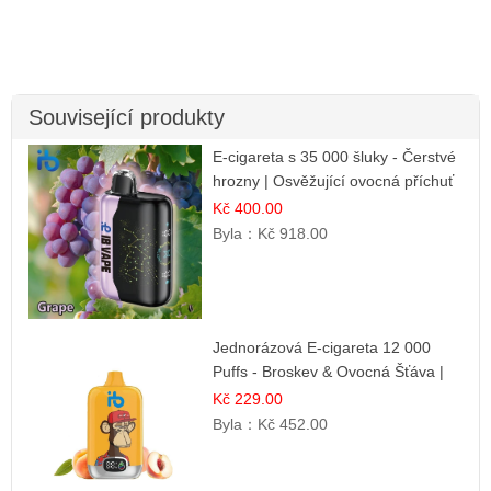
Související produkty
E-cigareta s 35 000 šluky - Čerstvé
hrozny | Osvěžující ovocná příchuť
Kč 400.00
Byla：
Kč 918.00
Jednorázová E-cigareta 12 000
Puffs - Broskev & Ovocná Šťáva |
Osvěžující ovocná směs
Kč 229.00
Byla：
Kč 452.00