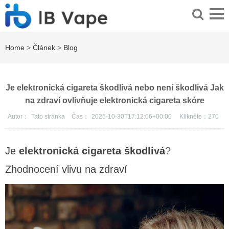
Home
>
Článek
>
Blog
Je elektronická cigareta škodlivá nebo není škodlivá Jak
na zdraví ovlivňuje elektronická cigareta skóre
Autor：
Tato stránka
Čas：
2025-10-30T17:12:06+00:00
Klikněte：
270
Je
elektronická cigareta škodlivá
?
Zhodnocení vlivu na zdraví