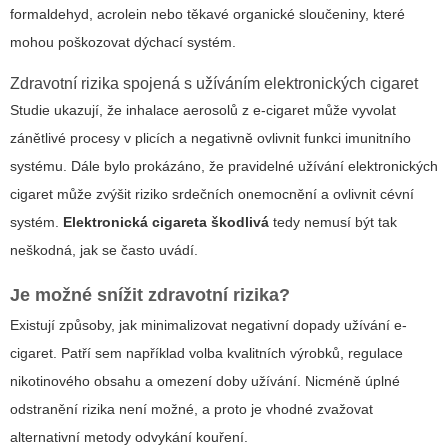
formaldehyd, acrolein nebo těkavé organické sloučeniny, které
mohou poškozovat dýchací systém.
Zdravotní rizika spojená s užíváním elektronických cigaret
Studie ukazují, že inhalace aerosolů z e-cigaret může vyvolat
zánětlivé procesy v plicích a negativně ovlivnit funkci imunitního
systému. Dále bylo prokázáno, že pravidelné užívání elektronických
cigaret může zvýšit riziko srdečních onemocnění a ovlivnit cévní
systém.
Elektronická cigareta škodlivá
tedy nemusí být tak
neškodná, jak se často uvádí.
Je možné snížit zdravotní rizika?
Existují způsoby, jak minimalizovat negativní dopady užívání e-
cigaret. Patří sem například volba kvalitních výrobků, regulace
nikotinového obsahu a omezení doby užívání. Nicméně úplné
odstranění rizika není možné, a proto je vhodné zvažovat
alternativní metody odvykání kouření.