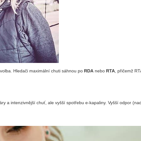
volba. Hledači maximální chuti sáhnou po
RDA
nebo
RTA
, přičemž RT
y a intenzivnější chuť, ale vyšší spotřebu e‑kapaliny. Vyšší odpor (nad