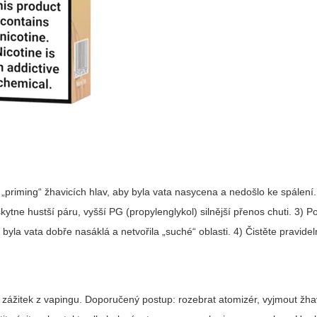
„priming“ žhavicích hlav, aby byla vata nasycena a nedošlo ke spálení.
tne hustší páru, vyšší PG (propylenglykol) silnější přenos chuti. 3) 
byla vata dobře nasáklá a netvořila „suché“ oblasti. 4) Čistěte pravide
 zážitek z vapingu. Doporučený postup: rozebrat atomizér, vyjmout žha