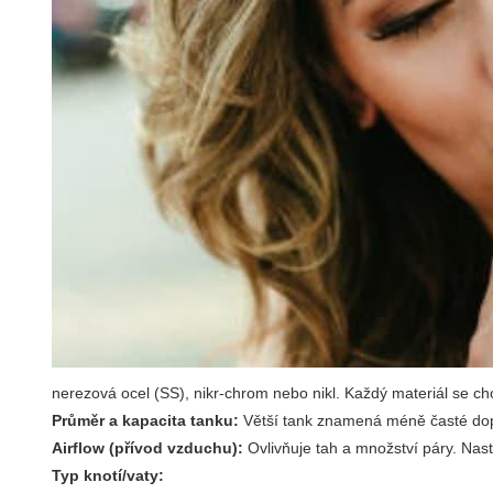
nerezová ocel (SS), nikr‑chrom nebo nikl. Každý materiál se cho
Průměr a kapacita tanku:
Větší tank znamená méně časté dopl
Airflow (přívod vzduchu):
Ovlivňuje tah a množství páry. Nast
Typ knotí/vaty: