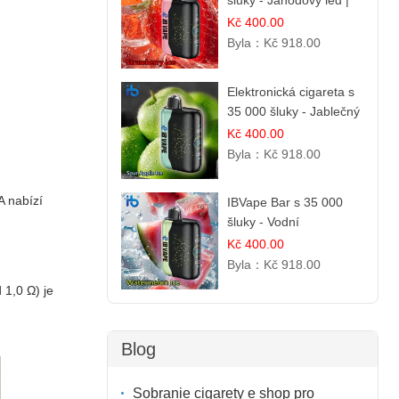
šluky - Jahodový led |
Chladivá fresh příchuť
Kč 400.00
Byla：
Kč 918.00
Elektronická cigareta s
35 000 šluky - Jablečný
kyselý led | Osvěžující
Kč 400.00
kyselá jablka
Byla：
Kč 918.00
A nabízí
IBVape Bar s 35 000
šluky - Vodní
melounový led |
Kč 400.00
Osvěžující letní příchuť
Byla：
Kč 918.00
 1,0 Ω) je
Blog
Sobranie cigarety e shop pro