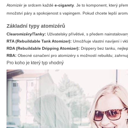
Atomizér je srdcem každé
e‑cigarety
. Je to komponent, který přem
množství páry a spokojenost s vapingem. Pokud chcete lepší aroma 
Základní typy atomizérů
Clearomizéry/Tanky:
Uživatelsky přívětivé, s předem nainstalovan
RTA (Rebuildable Tank Atomizer):
Umožňuje vlastní navíjení i vkl
RDA (Rebuildable Dripping Atomizer):
Drippery bez tanku, nejlep
RBA:
Obecné označení pro atomizéry s možností rebuildu; zahrnu
Pro koho je který typ vhodný