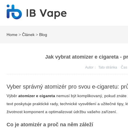
Home
>
Článek
>
Blog
Jak vybrat atomizer e cigareta - p
Autor：
Tato stránka
Ča
Vyber správný atomizér pro svou e‑cigaretu: p
Výběr
atomizer e cigareta
nemusí být komplikovaný, pokud znáte zá
text poskytuje praktické rady, technické vysvětlení a užitečné tipy, k
životnost komponent a optimalizovat údržbu vašeho zařízení.
Co je atomizér a proč na něm záleží