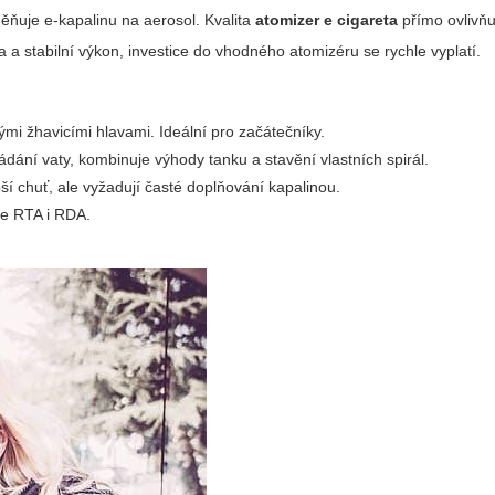
ěňuje e‑kapalinu na aerosol. Kvalita
atomizer e cigareta
přímo ovlivňu
a stabilní výkon, investice do vhodného atomizéru se rychle vyplatí.
ými žhavicími hlavami. Ideální pro začátečníky.
ádání vaty, kombinuje výhody tanku a stavění vlastních spirál.
ší chuť, ale vyžadují časté doplňování kapalinou.
je RTA i RDA.