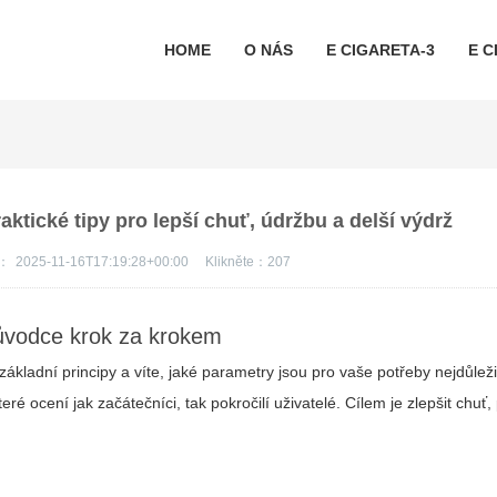
HOME
O NÁS
E CIGARETA-3
E C
raktické tipy pro lepší chuť, údržbu a delší výdrž
s：
2025-11-16T17:19:28+00:00
Klikněte：
207
růvodce krok za krokem
kladní principy a víte, jaké parametry jsou pro vaše potřeby nejdůležit
teré ocení jak začátečníci, tak pokročilí uživatelé. Cílem je zlepšit chuť,