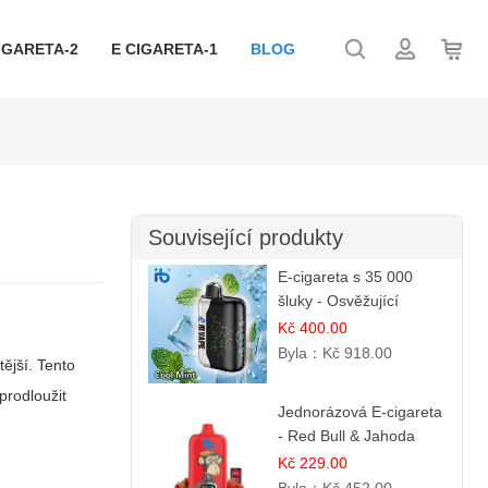
IGARETA-2
E CIGARETA-1
BLOG
Související produkty
E-cigareta s 35 000
šluky - Osvěžující
mentol | Čistá a svěží
Kč 400.00
chuť
Byla：
Kč 918.00
ější. Tento
 prodloužit
Jednorázová E-cigareta
- Red Bull & Jahoda
Kč 229.00