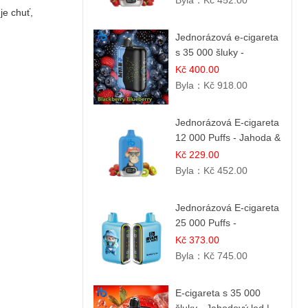
Byla：
Kč 452.00
je chuť,
Jednorázová e-cigareta
s 35 000 šluky -
Ostružina & Borůvka |
Kč 400.00
Intenzivní lesní směs
Byla：
Kč 918.00
Jednorázová E-cigareta
12 000 Puffs - Jahoda &
Kiwi
Kč 229.00
Byla：
Kč 452.00
Jednorázová E-cigareta
25 000 Puffs -
Jahodová Zmrzlina |
Kč 373.00
Krémová sladká příchuť
Byla：
Kč 745.00
E-cigareta s 35 000