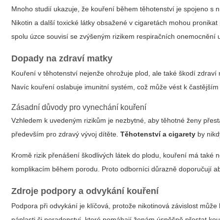
Mnoho studií ukazuje, že
kouření během těhotenství
je spojeno s 
Nikotin a další toxické látky obsažené v cigaretách mohou pronika
spolu úzce souvisí se zvýšeným rizikem respiračních onemocnění 
Dopady na zdraví matky
Kouření v těhotenství nejenže ohrožuje plod, ale také škodí zdraví 
Navíc kouření oslabuje imunitní systém, což může vést k častější
Zásadní důvody pro vynechání kouření
Vzhledem k uvedeným rizikům je nezbytné, aby těhotné ženy přesta
především pro zdravý vývoj dítěte.
Těhotenství a cigarety
by nikd
Kromě rizik přenášení škodlivých látek do plodu, kouření má také n
komplikacím během porodu. Proto odborníci důrazně doporučují abst
Zdroje podpory a odvykání kouření
Podpora při odvykání
je klíčová, protože nikotinová závislost může b
náplasti či poradenství, které pomáhají ženám úspěšně přestat kou