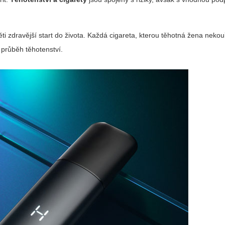
ti zdravější start do života. Každá cigareta, kterou těhotná žena neko
 průběh těhotenství.