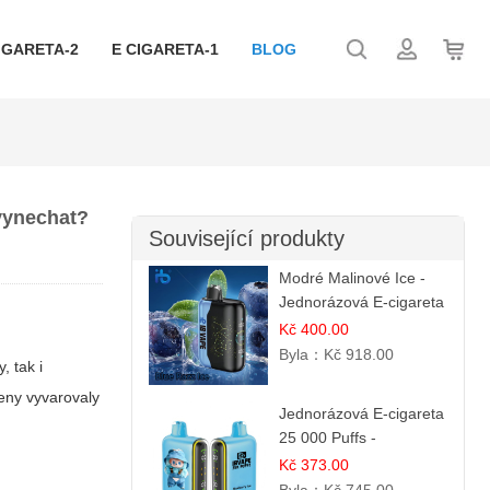
IGARETA-2
E CIGARETA-1
BLOG
 vynechat?
Související produkty
Modré Malinové Ice -
Jednorázová E-cigareta
s 35 000 šluky | Ibvape
Kč 400.00
Byla：
Kč 918.00
, tak i
ženy vyvarovaly
Jednorázová E-cigareta
25 000 Puffs -
Jahodová Zmrzlina |
Kč 373.00
Krémová sladká příchuť