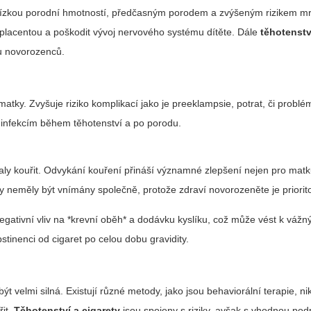
nízkou porodní hmotností, předčasným porodem a zvýšeným rizikem mr
t placentou a poškodit vývoj nervového systému dítěte. Dále
těhotenstv
u novorozenců.
matky. Zvyšuje riziko komplikací jako je preeklampsie, potrat, či problé
m infekcím během těhotenství a po porodu.
ly kouřit. Odvykání kouření přináší významné zlepšení nejen pro matk
y neměly být vnímány společně, protože zdraví novorozeněte je priorit
egativní vliv na *krevní oběh* a dodávku kyslíku, což může vést k váž
inenci od cigaret po celou dobu gravidity.
ýt velmi silná. Existují různé metody, jako jsou behaviorální terapie, ni
řit.
Těhotenství a cigarety
jsou spojeny s riziky, avšak s vhodnou pod