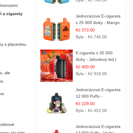
Byla：
Kč 745.00
tvorození.
í a cigarety
Jednorázová E-cigareta
s 25 000 šluky - Mango
& Ananas | Exotická
Kč 373.00
ovocná směs
Byla：
Kč 745.00
my s placentou.
E-cigareta s 35 000
šluky - Jahodový led |
Chladivá fresh příchuť
Kč 400.00
u, ale
Byla：
Kč 918.00
ou.
Jednorázová E-cigareta
ným
12 000 Puffs -
Ananasovo-Kokosová
Kč 229.00
Zmrzlina | Tropický
Byla：
Kč 452.00
dezert
kotinové
Jednorázová E-cigareta
porou lze toto