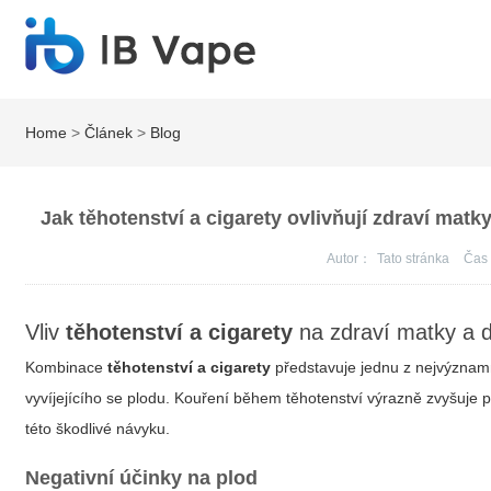
Home
>
Článek
>
Blog
Jak těhotenství a cigarety ovlivňují zdraví matk
Autor：
Tato stránka
Ča
Vliv
těhotenství a cigarety
na zdraví matky a d
Kombinace
těhotenství a cigarety
představuje jednu z nejvýznamněj
vyvíjejícího se plodu. Kouření během těhotenství výrazně zvyšuje p
této škodlivé návyku.
Negativní účinky na plod