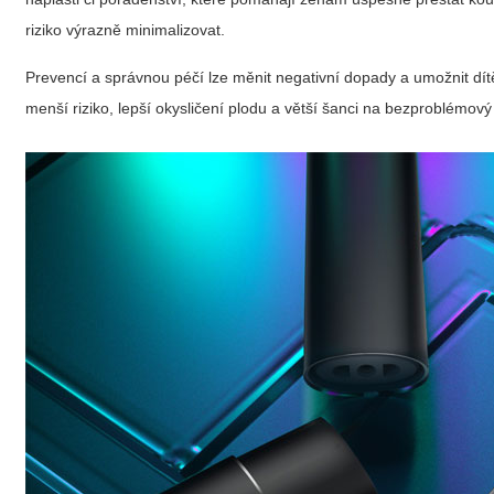
riziko výrazně minimalizovat.
Prevencí a správnou péčí lze měnit negativní dopady a umožnit dítě
menší riziko, lepší okysličení plodu a větší šanci na bezproblémový