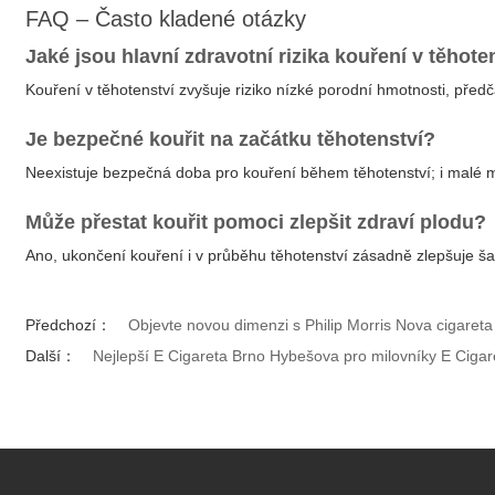
FAQ – Často kladené otázky
Jaké jsou hlavní zdravotní rizika kouření v těhote
Kouření v těhotenství zvyšuje riziko nízké porodní hmotnosti, pře
Je bezpečné kouřit na začátku těhotenství?
Neexistuje bezpečná doba pro kouření během těhotenství; i malé mn
Může přestat kouřit pomoci zlepšit zdraví plodu?
Ano, ukončení kouření i v průběhu těhotenství zásadně zlepšuje ša
Předchozí：
Objevte novou dimenzi s Philip Morris Nova cigareta 
Další：
Nejlepší E Cigareta Brno Hybešova pro milovníky E Ciga