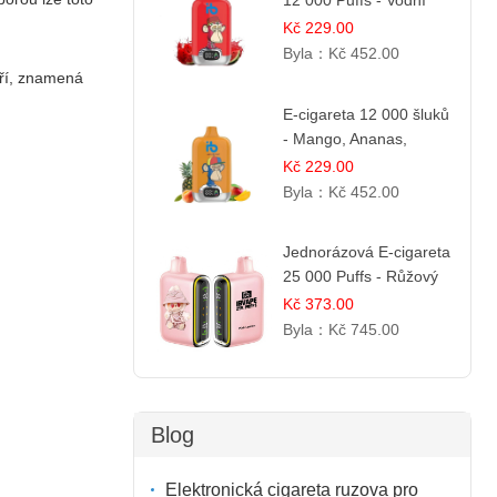
12 000 Puffs - Vodní
Melounová Zmrzlina |
Kč 229.00
Letní dezertní příchuť
Byla：
Kč 452.00
uří, znamená
E-cigareta 12 000 šluků
- Mango, Ananas,
Broskev | Tropická
Kč 229.00
ovocná směs
Byla：
Kč 452.00
Jednorázová E-cigareta
25 000 Puffs - Růžový
Citrón | Osvěžující
Kč 373.00
citrusová příchuť
Byla：
Kč 745.00
Blog
Elektronická cigareta ruzova pro