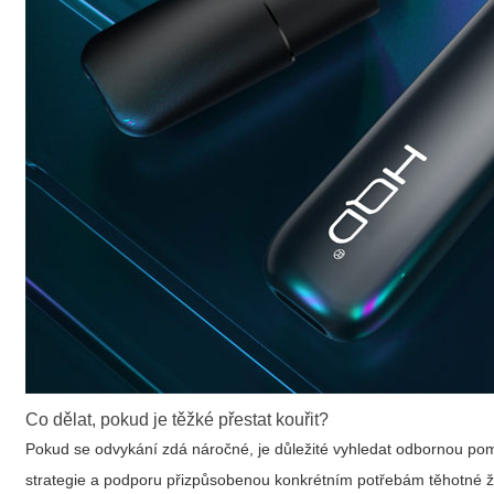
Co dělat, pokud je těžké přestat kouřit?
Pokud se odvykání zdá náročné, je důležité vyhledat odbornou pom
strategie a podporu přizpůsobenou konkrétním potřebám těhotné 