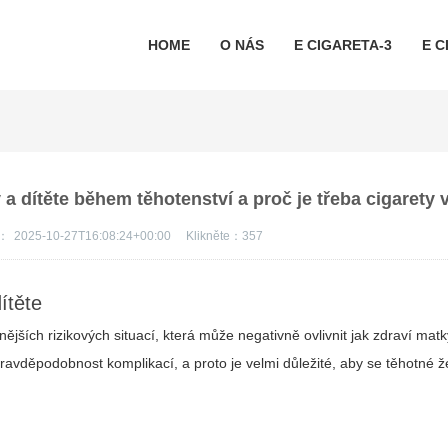
HOME
O NÁS
E CIGARETA-3
E C
y a dítěte během těhotenství a proč je třeba cigarety
s：
2025-10-27T16:08:24+00:00
Klikněte：
357
ítěte
ších rizikových situací, která může negativně ovlivnit jak zdraví matky
ravděpodobnost komplikací, a proto je velmi důležité, aby se těhotné 