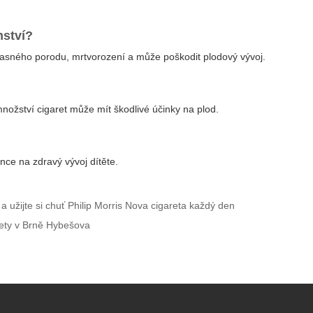
nství?
dčasného porodu, mrtvorození a může poškodit plodový vývoj.
ožství cigaret může mít škodlivé účinky na plod.
nce na zdravý vývoj dítěte.
a užijte si chuť Philip Morris Nova cigareta každý den
rety v Brně Hybešova