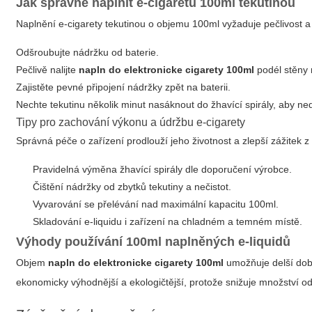
Jak správně naplnit e-cigaretu 100ml tekutinou
Naplnění e-cigarety tekutinou o objemu 100ml vyžaduje pečlivost a 
Odšroubujte nádržku od baterie.
Pečlivě nalijte
napln do elektronicke cigarety 100ml
podél stěny 
Zajistěte pevné připojení nádržky zpět na baterii.
Nechte tekutinu několik minut nasáknout do žhavící spirály, aby ned
Tipy pro zachování výkonu a údržbu e-cigarety
Správná péče o zařízení prodlouží jeho životnost a zlepší zážitek z
Pravidelná výměna žhavící spirály dle doporučení výrobce.
Čištění nádržky od zbytků tekutiny a nečistot.
Vyvarování se přelévání nad maximální kapacitu 100ml.
Skladování e-liquidu i zařízení na chladném a temném místě.
Výhody používání 100ml naplněných e-liquidů
Objem
napln do elektronicke cigarety 100ml
umožňuje delší dob
ekonomicky výhodnější a ekologičtější, protože snižuje množství o