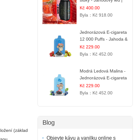
šluky - Jahodový led |
Chladivá fresh příchuť
Kč 400.00
Byla：
Kč 918.00
Jednorázová E-cigareta
12 000 Puffs - Jahoda &
Kiwi
Kč 229.00
Byla：
Kč 452.00
Modrá Ledová Malina -
Jednorázová E-cigareta
12 000 šluků |
Kč 229.00
Osvěžující Bobulová
Byla：
Kč 452.00
Příchuť
Blog
ložení (základ
Objevte kávu a vanilku online s
jsou