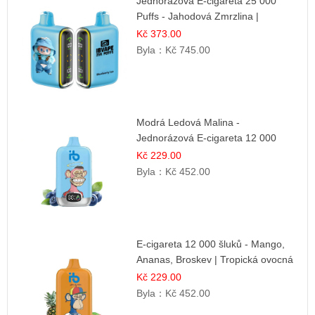
Jednorázová E-cigareta 25 000
Puffs - Jahodová Zmrzlina |
Krémová sladká příchuť
Kč 373.00
Byla：
Kč 745.00
Modrá Ledová Malina -
Jednorázová E-cigareta 12 000
šluků | Osvěžující Bobulová Příchuť
Kč 229.00
Byla：
Kč 452.00
E-cigareta 12 000 šluků - Mango,
Ananas, Broskev | Tropická ovocná
směs
Kč 229.00
Byla：
Kč 452.00