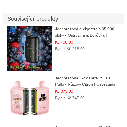
Související produkty
Jednorázová e-cigareta s 35 000
šluky - Ostružina & Borůvka |
Intenzivní lesní směs
Kč 400.00
Byla：
Kč 918.00
Jednorázová E-cigareta 25 000
Puffs - Růžový Citrón | Osvěžující
citrusová příchuť
Kč 373.00
Byla：
Kč 745.00