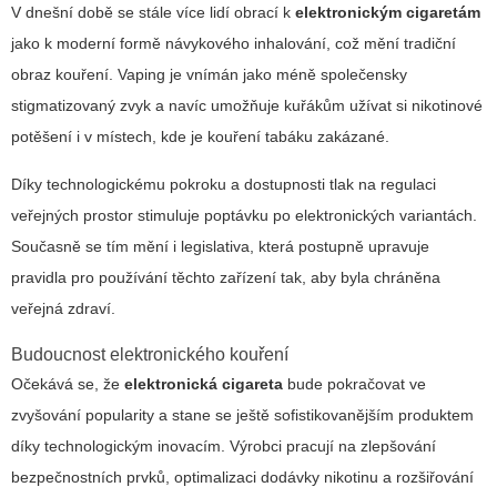
V dnešní době se stále více lidí obrací k
elektronickým cigaretám
jako k moderní formě návykového inhalování, což mění tradiční
obraz kouření.
Vaping
je vnímán jako méně společensky
stigmatizovaný zvyk a navíc umožňuje kuřákům užívat si nikotinové
potěšení i v místech, kde je kouření tabáku zakázané.
Díky technologickému pokroku a dostupnosti tlak na regulaci
veřejných prostor stimuluje poptávku po elektronických variantách.
Současně se tím mění i legislativa, která postupně upravuje
pravidla pro používání těchto zařízení tak, aby byla chráněna
veřejná zdraví.
Budoucnost elektronického kouření
Očekává se, že
elektronická cigareta
bude pokračovat ve
zvyšování popularity a stane se ještě sofistikovanějším produktem
díky technologickým inovacím. Výrobci pracují na zlepšování
bezpečnostních prvků, optimalizaci dodávky nikotinu a rozšiřování