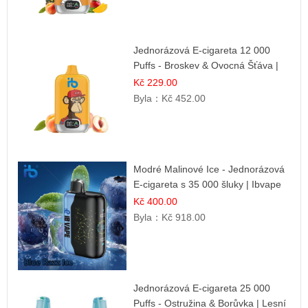
Jednorázová E-cigareta 12 000
Puffs - Broskev & Ovocná Šťáva |
Osvěžující ovocná směs
Kč 229.00
Byla：
Kč 452.00
Modré Malinové Ice - Jednorázová
E-cigareta s 35 000 šluky | Ibvape
Kč 400.00
Byla：
Kč 918.00
Jednorázová E-cigareta 25 000
Puffs - Ostružina & Borůvka | Lesní