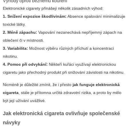
Výhody oproti běžnému kouření
Elektronické cigarety přinášejí několik zásadních výhod:
1. Snížení expozice škodlivinám:
Absence spalování minimalizuje
toxické látky.
2. Méně zápachu:
Vapování nezanechává nepříjemný zápach na
oblečení či v místnosti.
3. Variabilita:
Možnost výběru různých příchutí a koncentrací
nikotinu.
4. Pomoc při odvykání:
Někteří kuřáci využívají elektronickou
cigaretu jako přechodný produkt při snižování závislosti na nikotinu.
Nicméně je důležité zmínit, že i přesto
jak funguje elektronická
cigareta
, stále je přítomna určitá zdravotní rizika, a proto by mělo
být její užívání uvážlivé.
Jak elektronická cigareta ovlivňuje společenské
návyky