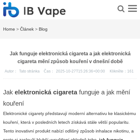
Home
>
Článek
>
Blog
Jak funguje elektronická cigareta a jak elektronická
cigareta mění způsob kouření v dnešní době
Autor：
Tato stránka
Čas：
2025-10-27T15:26:36+00:00
Klikněte：
161
Jak
elektronická cigareta
funguje a jak mění
kouření
Elektronické cigarety představují moderní alternativu ke klasickému
kouření, která v posledních letech získává stále větší popularitu.
Tento inovativní produkt nabízí odlišný způsob inhalace nikotinu, a
proto si zaslouží hlubší vysvětlení ohledně toho,
jak funguje