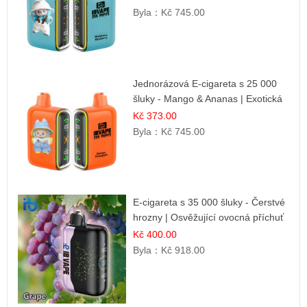
Byla：
Kč 745.00
Jednorázová E-cigareta s 25 000
šluky - Mango & Ananas | Exotická
ovocná směs
Kč 373.00
Byla：
Kč 745.00
E-cigareta s 35 000 šluky - Čerstvé
hrozny | Osvěžující ovocná příchuť
Kč 400.00
Byla：
Kč 918.00