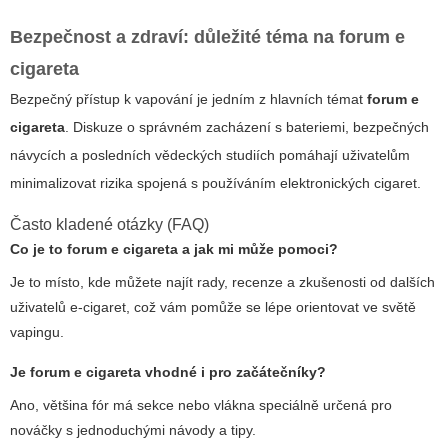
Bezpečnost a zdraví: důležité téma na
forum e
cigareta
Bezpečný přístup k vapování je jedním z hlavních témat
forum e
cigareta
. Diskuze o správném zacházení s bateriemi, bezpečných
návycích a posledních vědeckých studiích pomáhají uživatelům
minimalizovat rizika spojená s používáním elektronických cigaret.
Často kladené otázky (FAQ)
Co je to
forum e cigareta
a jak mi může pomoci?
Je to místo, kde můžete najít rady, recenze a zkušenosti od dalších
uživatelů e-cigaret, což vám pomůže se lépe orientovat ve světě
vapingu.
Je
forum e cigareta
vhodné i pro začátečníky?
Ano, většina fór má sekce nebo vlákna speciálně určená pro
nováčky s jednoduchými návody a tipy.