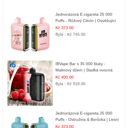
Jednorázová E-cigareta 25 000
Puffs - Růžový Citrón | Osvěžující
citrusová příchuť
Kč 373.00
Byla：
Kč 745.00
IBVape Bar s 35 000 šluky -
Malinový džem | Sladká ovocná
příchuť
Kč 400.00
Byla：
Kč 918.00
Jednorázová E-cigareta 25 000
Puffs - Ostružina & Borůvka | Lesní
ovocná směs
Kč 373.00