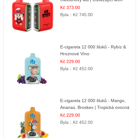
příchuť
Kč 373.00
Byla：
Kč 745.00
E-cigareta 12 000 šluků - Rybíz &
Hroznové Víno
Kč 229.00
Byla：
Kč 452.00
E-cigareta 12 000 šluků - Mango,
Ananas, Broskev | Tropická ovocná
směs
Kč 229.00
Byla：
Kč 452.00