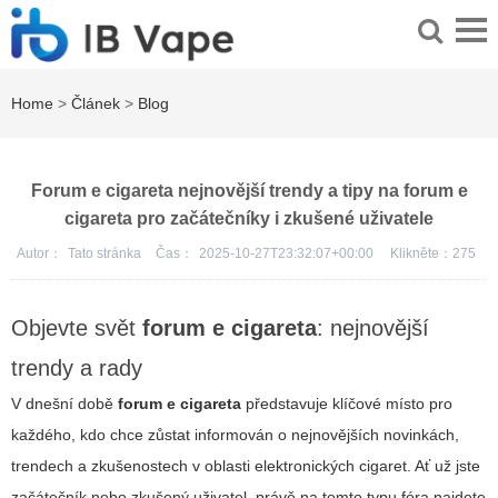
Home
>
Článek
>
Blog
Forum e cigareta nejnovější trendy a tipy na forum e
cigareta pro začátečníky i zkušené uživatele
Autor：
Tato stránka
Čas：
2025-10-27T23:32:07+00:00
Klikněte：
275
Objevte svět
forum e cigareta
: nejnovější
trendy a rady
V dnešní době
forum e cigareta
představuje klíčové místo pro
každého, kdo chce zůstat informován o nejnovějších novinkách,
trendech a zkušenostech v oblasti elektronických cigaret. Ať už jste
začátečník nebo zkušený uživatel, právě na tomto typu fóra najdete